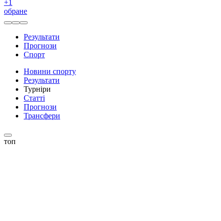
+
1
обране
Результати
Прогнози
Спорт
Новини спорту
Результати
Турніри
Статті
Прогнози
Трансфери
топ