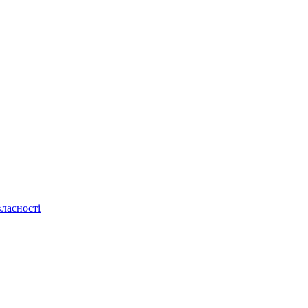
ласності