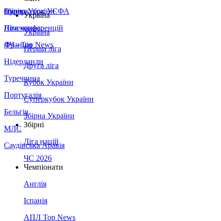
Збірна України
Італія
Суперкубок УЄФА
Україна
Німеччина
Ліга конференцій
Україна
Франція
ЛЧ - Top News
Перша ліга
Нідерланди
Друга ліга
Туреччина
Кубок України
Португалія
Суперкубок України
Бельгія
Збірна України
Збірні
МЛС
Ліга націй
Саудівська Аравія
ЧС 2026
Чемпіонати
Англія
Іспанія
АПЛ Top News