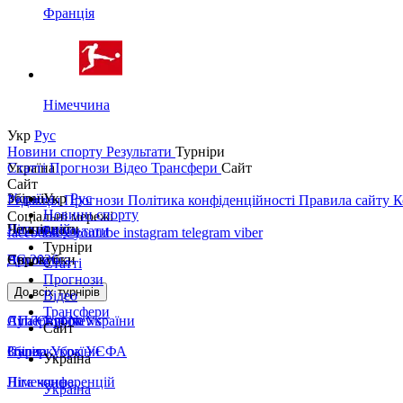
Франція
Німеччина
Укр
Рус
Новини спорту
Результати
Турніри
Україна
Статті
Прогнози
Відео
Трансфери
Сайт
Сайт
Україна
Збірні
Укр
Рус
Редакція
Прогнози
Політика конфіденційності
Правила сайту
К
Новини спорту
Соціальні мережі
Перша ліга
Ліга націй
Чемпіонати
Результати
facebook
x
youtube
instagram
telegram
viber
Турніри
Друга ліга
ЧС 2026
Англія
Єврокубки
Статті
Прогнози
Кубок України
Іспанія
Ліга чемпіонів
До всіх турнірів
Відео
Трансфери
Суперкубок України
АПЛ Top News
Ліга Європи
Сайт
Збірна України
Італія
Суперкубок УЄФА
Україна
Німеччина
Ліга конференцій
Україна