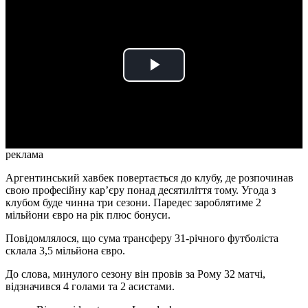
Play
Video
реклама
Аргентинський хавбек повертається до клубу, де розпочинав
свою професійну кар’єру понад десятиліття тому. Угода з
клубом буде чинна три сезони. Паредес зароблятиме 2
мільйони євро на рік плюс бонуси.
Повідомлялося, що сума трансферу 31-річного футболіста
склала 3,5 мільйона євро.
До слова, минулого сезону він провів за Рому 32 матчі,
відзначився 4 голами та 2 асистами.