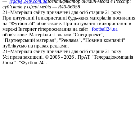
—
legal@24tv.com.ua
Ідентифікатор онлайн-медіа в Реєстрі
суб’єктів у сфері медіа — R40-06058
21+
Матеріали сайту призначені для осіб старше 21 року
При цитуванні і використанні будь-яких матеріалів посилання
на "Футбол 24" обов'язкове. При цитуванні і використанні в
мережі Інтернет гіперпосилання на сайт
football24.ua
обов'язкове. Матеріали зі знаком "Спецпроект",
"Партнерський матеріал", "Реклама", "Новини компаній"
публікуємо на правах реклами.
21+
Матеріали сайту призначені для осіб старше 21 року
Усi права захищенi. © 2005 -
2026
, ПрАТ "Телерадіокомпанія
Люкс". "Футбол 24".