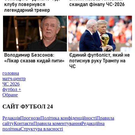
головна
матч-центр
ЧС 2026
футбол +
Обране
САЙТ ФУТБОЛ 24
Редакція
Прогнози
Політика конфіденційності
Правила
сайту
Контакти
Правила коментування
Редакційна
політика
Структура власності