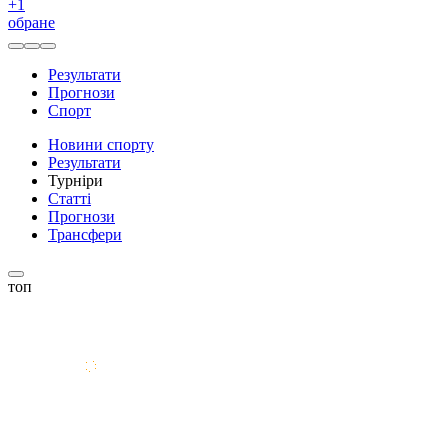
+
1
обране
Результати
Прогнози
Спорт
Новини спорту
Результати
Турніри
Статті
Прогнози
Трансфери
топ