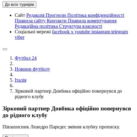
До всіх турнірів
Сайт
Редакція
Прогнози
Політика конфіденційності
Правила сайту
Контакти
Правила коментування
Редакційна політика
Структура власності
Соціальні мережі
facebook
x
youtube
instagram
telegram
viber
Футбол 24
Новини футболу
Італія
Зірковий партнер Довбика офіційно повернувся до
рідного клубу
Зірковий партнер Довбика офіційно повернувся
до рідного клубу
Півзахисник Леандро Паредес змінив клубну прописку.