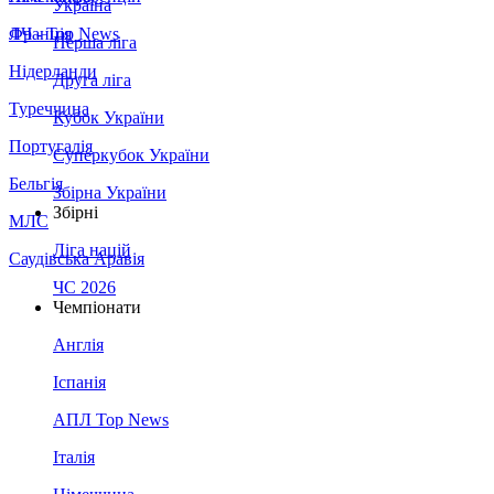
Україна
Франція
ЛЧ - Top News
Перша ліга
Нідерланди
Друга ліга
Туреччина
Кубок України
Португалія
Суперкубок України
Бельгія
Збірна України
Збірні
МЛС
Ліга націй
Саудівська Аравія
ЧС 2026
Чемпіонати
Англія
Іспанія
АПЛ Top News
Італія