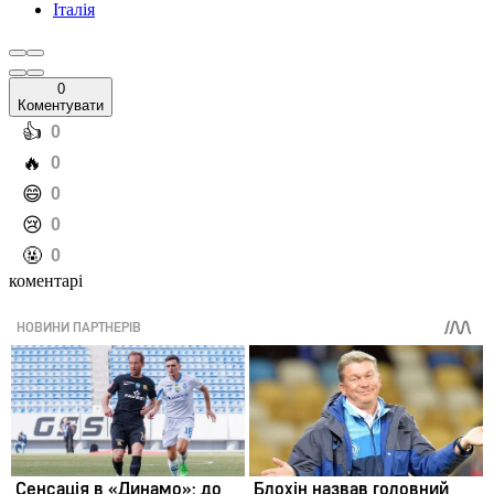
Італія
0
Коментувати
️👍
0
️🔥
0
️😄
0
️😢
0
️🤬
0
коментарі