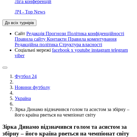
Ліга конференцій
ЛЧ - Top News
До всіх турнірів
Сайт
Редакція
Прогнози
Політика конфіденційності
Правила сайту
Контакти
Правила коментування
Редакційна політика
Структура власності
Соціальні мережі
facebook
x
youtube
instagram
telegram
viber
Футбол 24
Новини футболу
Україна
Зірка Динамо відзначився голом та асистом за збірну –
його країна рветься на чемпіонат світу
Зірка Динамо відзначився голом та асистом за
збірну – його країна рветься на чемпіонат світу