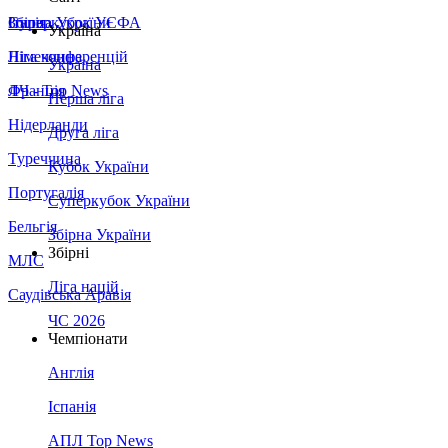
Збірна України
Італія
Суперкубок УЄФА
Україна
Німеччина
Ліга конференцій
Україна
Франція
ЛЧ - Top News
Перша ліга
Нідерланди
Друга ліга
Туреччина
Кубок України
Португалія
Суперкубок України
Бельгія
Збірна України
Збірні
МЛС
Ліга націй
Саудівська Аравія
ЧС 2026
Чемпіонати
Англія
Іспанія
АПЛ Top News