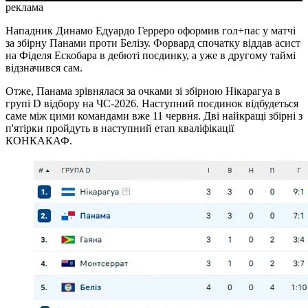
реклама
Нападник Динамо Едуардо Герреро оформив гол+пас у матчі
за збірну Панами проти Белізу. Форвард спочатку віддав асист
на Фіделя Ескобара в дебюті поєдинку, а уже в другому таймі
відзначився сам.
Отже, Панама зрівнялася за очками зі збірною Нікарагуа в
групі D відбору на ЧС-2026. Наступний поєдинок відбудеться
саме між цими командами вже 11 червня. Дві найкращі збірні з
п'ятірки пройдуть в наступний етап кваліфікації
КОНКАКАФ.