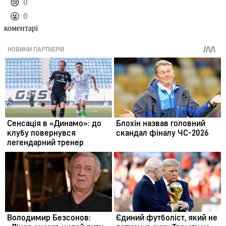
️😢
0
️🤬
0
коментарі