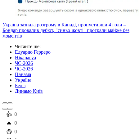
Україна зазнала розгрому в Канаді, пропустивши 4 голи –
Бондар провалив дебют, "синьо-жовті" програли майже без
моментів
Читайте ще
:
Едуардо Герреро
Нікарагуа
ЧС-2026
ЧС-2026
Панама
Україна
Беліз
Динамо Київ
️👍
0
️🔥
0
️😄
0