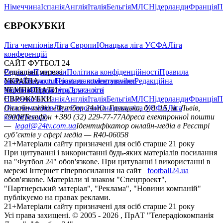
Німеччина
Іспанія
Англія
Італія
Бельгія
МЛС
Нідерланди
Франція
П
ЄВРОКУБКИ
Ліга чемпіонів
Ліга Європи
Юнацька ліга УЄФА
Ліга
конференцій
САЙТ ФУТБОЛ 24
Редакція
Соціальні мережі
Прогнози
Політика конфіденційності
Правила
сайту
facebook
УКРАЇНА
Контакти
x
youtube
Правила коментування
instagram
telegram
viber
Редакційна
політика
Україна
ЧЕМПІОНАТИ
Перша ліга
Структура власності
Друга ліга
Німеччина
ЄВРОКУБКИ
Іспанія
Англія
Італія
Бельгія
МЛС
Нідерланди
Франція
П
Ліга чемпіонів
Онлайн-медіа «Футбол 24»
Ліга Європи
Юнацька ліга УЄФА
пл. Галицька, буд. 15, м. Львів,
Ліга
конференцій
79008
Телефон +380 (32) 229-77-77
Адреса електронної пошти
—
legal@24tv.com.ua
Ідентифікатор онлайн-медіа в Реєстрі
суб’єктів у сфері медіа — R40-06058
21+
Матеріали сайту призначені для осіб старше 21 року
При цитуванні і використанні будь-яких матеріалів посилання
на "Футбол 24" обов'язкове. При цитуванні і використанні в
мережі Інтернет гіперпосилання на сайт
football24.ua
обов'язкове. Матеріали зі знаком "Спецпроект",
"Партнерський матеріал", "Реклама", "Новини компаній"
публікуємо на правах реклами.
21+
Матеріали сайту призначені для осіб старше 21 року
Усi права захищенi. © 2005 -
2026
, ПрАТ "Телерадіокомпанія