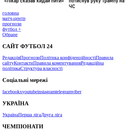
головна
матч-центр
прогнози
футбол +
Обране
САЙТ ФУТБОЛ 24
Редакція
Прогнози
Політика конфіденційності
Правила
сайту
Контакти
Правила коментування
Редакційна
політика
Структура власності
Соціальні мережі
facebook
x
youtube
instagram
telegram
viber
УКРАЇНА
Україна
Перша ліга
Друга ліга
ЧЕМПІОНАТИ