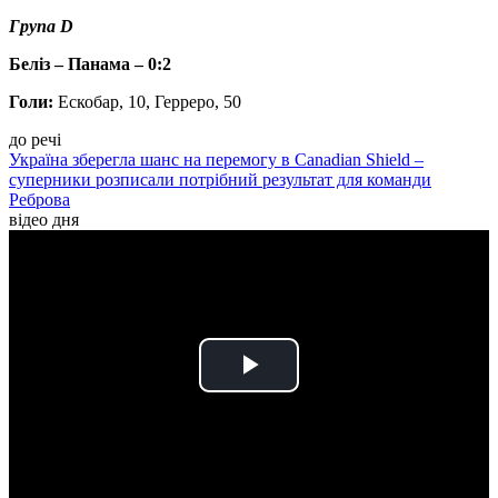
Група D
Беліз – Панама – 0:2
Голи:
Ескобар, 10, Герреро, 50
до речі
Україна зберегла шанс на перемогу в Canadian Shield –
суперники розписали потрібний результат для команди
Реброва
відео дня
Play
Video