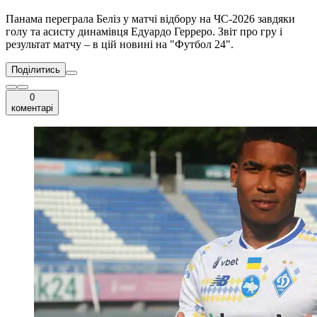
Панама переграла Беліз у матчі відбору на ЧС-2026 завдяки
голу та асисту динамівця Едуардо Герреро. Звіт про гру і
результат матчу – в цій новині на "Футбол 24".
Поділитись
0
коментарі