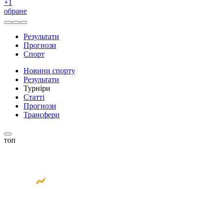
+
1
обране
Результати
Прогнози
Спорт
Новини спорту
Результати
Турніри
Статті
Прогнози
Трансфери
топ