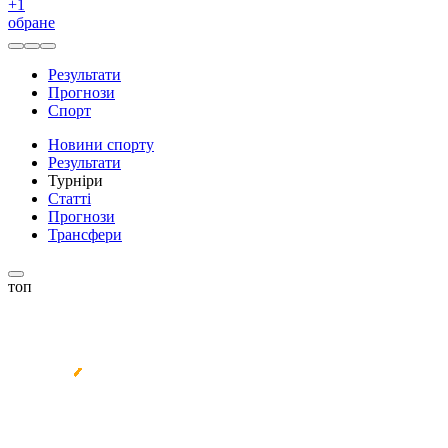
+
1
обране
Результати
Прогнози
Спорт
Новини спорту
Результати
Турніри
Статті
Прогнози
Трансфери
топ