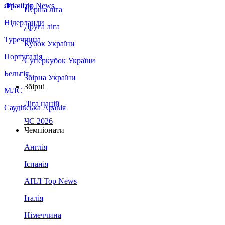
Франція
ЛЧ - Top News
Перша ліга
Нідерланди
Друга ліга
Туреччина
Кубок України
Португалія
Суперкубок України
Бельгія
Збірна України
Збірні
МЛС
Ліга націй
Саудівська Аравія
ЧС 2026
Чемпіонати
Англія
Іспанія
АПЛ Top News
Італія
Німеччина