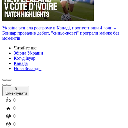
Україна зазнала розгрому в Канаді, пропустивши 4 голи –
Бондар провалив дебют, "синьо-жовті" програли майже без
моментів
Читайте ще
:
Збірна України
Кот-д'Івуар
Канада
Нова Зеландія
0
Коментувати
️👍
0
️🔥
0
️😄
0
️😢
0