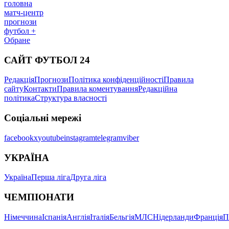
головна
матч-центр
прогнози
футбол +
Обране
САЙТ ФУТБОЛ 24
Редакція
Прогнози
Політика конфіденційності
Правила
сайту
Контакти
Правила коментування
Редакційна
політика
Структура власності
Соціальні мережі
facebook
x
youtube
instagram
telegram
viber
УКРАЇНА
Україна
Перша ліга
Друга ліга
ЧЕМПІОНАТИ
Німеччина
Іспанія
Англія
Італія
Бельгія
МЛС
Нідерланди
Франція
П