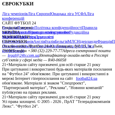
ЄВРОКУБКИ
Ліга чемпіонів
Ліга Європи
Юнацька ліга УЄФА
Ліга
конференцій
САЙТ ФУТБОЛ 24
Редакція
Соціальні мережі
Прогнози
Політика конфіденційності
Правила
сайту
facebook
УКРАЇНА
Контакти
x
youtube
Правила коментування
instagram
telegram
viber
Редакційна
політика
Україна
ЧЕМПІОНАТИ
Перша ліга
Структура власності
Друга ліга
Німеччина
ЄВРОКУБКИ
Іспанія
Англія
Італія
Бельгія
МЛС
Нідерланди
Франція
П
Ліга чемпіонів
Онлайн-медіа «Футбол 24»
Ліга Європи
Юнацька ліга УЄФА
пл. Галицька, буд. 15, м. Львів,
Ліга
конференцій
79008
Телефон +380 (32) 229-77-77
Адреса електронної пошти
—
legal@24tv.com.ua
Ідентифікатор онлайн-медіа в Реєстрі
суб’єктів у сфері медіа — R40-06058
21+
Матеріали сайту призначені для осіб старше 21 року
При цитуванні і використанні будь-яких матеріалів посилання
на "Футбол 24" обов'язкове. При цитуванні і використанні в
мережі Інтернет гіперпосилання на сайт
football24.ua
обов'язкове. Матеріали зі знаком "Спецпроект",
"Партнерський матеріал", "Реклама", "Новини компаній"
публікуємо на правах реклами.
21+
Матеріали сайту призначені для осіб старше 21 року
Усi права захищенi. © 2005 -
2026
, ПрАТ "Телерадіокомпанія
Люкс". "Футбол 24".