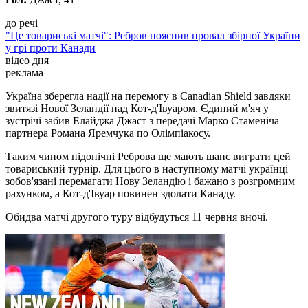
до речі
"Це товариські матчі": Ребров пояснив провал збірної України
у грі проти Канади
відео дня
реклама
Україна зберегла надії на перемогу в Canadian Shield завдяки
звитязі Нової Зеландії над Кот-д'Івуаром. Єдиний м'яч у
зустрічі забив Елайджа Джаст з передачі Марко Стаменіча –
партнера Романа Яремчука по Олімпіакосу.
Таким чином підопічні Реброва ще мають шанс виграти цей
товариський турнір. Для цього в наступному матчі українці
зобов'язані перемагати Нову Зеландію і бажано з розгромним
рахунком, а Кот-д'Івуар повинен здолати Канаду.
Обидва матчі другого туру відбудуться 11 червня вночі.