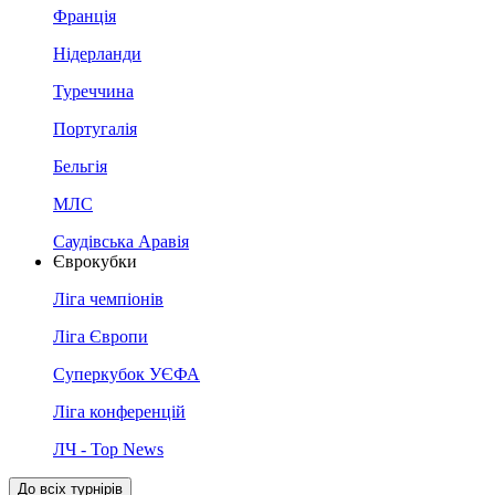
Франція
Нідерланди
Туреччина
Португалія
Бельгія
МЛС
Саудівська Аравія
Єврокубки
Ліга чемпіонів
Ліга Європи
Суперкубок УЄФА
Ліга конференцій
ЛЧ - Top News
До всіх турнірів