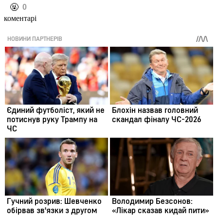
️🤬
0
коментарі