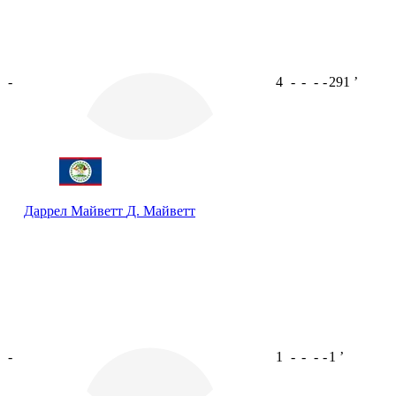
-
4
-
-
-
-
291
ʼ
Даррел Майветт
Д. Майветт
-
1
-
-
-
-
1
ʼ