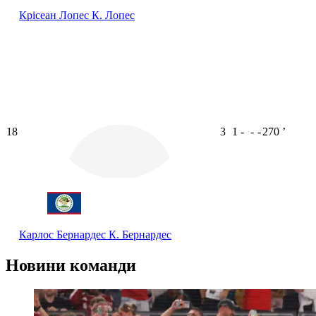
Крісеан Лопес
К. Лопес
18
3
1
-
-
-
270
ʼ
Карлос Бернардес
К. Бернардес
Новини команди