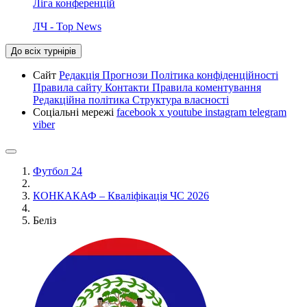
Ліга конференцій
ЛЧ - Top News
До всіх турнірів
Сайт
Редакція
Прогнози
Політика конфіденційності
Правила сайту
Контакти
Правила коментування
Редакційна політика
Структура власності
Соціальні мережі
facebook
x
youtube
instagram
telegram
viber
Футбол 24
КОНКАКАФ – Кваліфікація ЧС 2026
Беліз