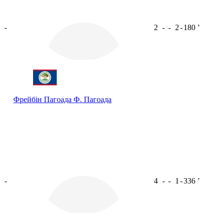
-
2
-
-
2
-
180
ʼ
Фрейбін Пагоада
Ф. Пагоада
-
4
-
-
1
-
336
ʼ