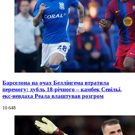
Барселона на очах Беллінгема втратила
перемогу: дубль 18-річного – камбек Севільї,
екс-невдаха Реала влаштував розгром
10 648