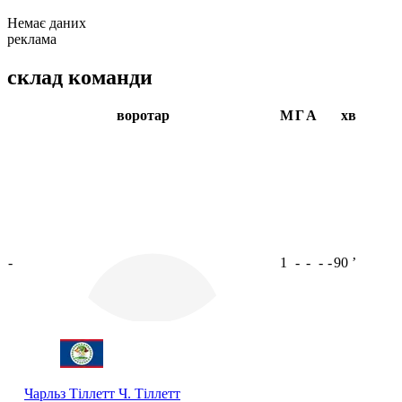
Немає даних
реклама
склад команди
воротар
М
Г
А
хв
-
1
-
-
-
-
90
ʼ
Чарльз Тіллетт
Ч. Тіллетт