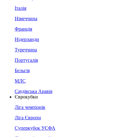
Італія
Німеччина
Франція
Нідерланди
Туреччина
Португалія
Бельгія
МЛС
Саудівська Аравія
Єврокубки
Ліга чемпіонів
Ліга Європи
Суперкубок УЄФА