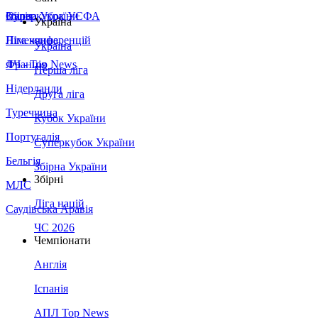
Збірна України
Італія
Суперкубок УЄФА
Україна
Німеччина
Ліга конференцій
Україна
Франція
ЛЧ - Top News
Перша ліга
Нідерланди
Друга ліга
Туреччина
Кубок України
Португалія
Суперкубок України
Бельгія
Збірна України
Збірні
МЛС
Ліга націй
Саудівська Аравія
ЧС 2026
Чемпіонати
Англія
Іспанія
АПЛ Top News