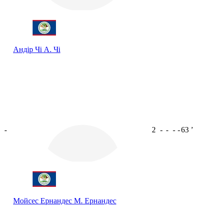
Андір Чі
А. Чі
-
2
-
-
-
-
63
ʼ
Мойсес Ернандес
М. Ернандес