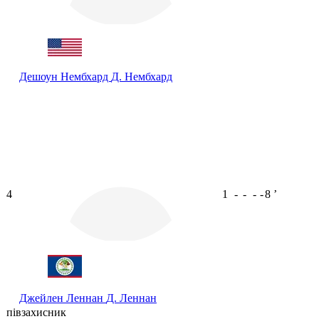
Дешоун Нембхард
Д. Нембхард
4
1
-
-
-
-
8
ʼ
Джейлен Леннан
Д. Леннан
півзахисник