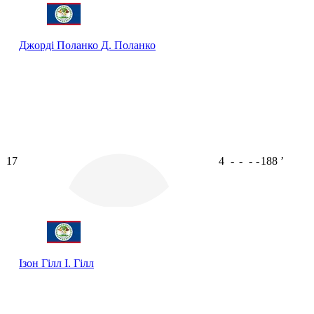
Джорді Поланко
Д. Поланко
17
4
-
-
-
-
188
ʼ
Ізон Гілл
І. Гілл