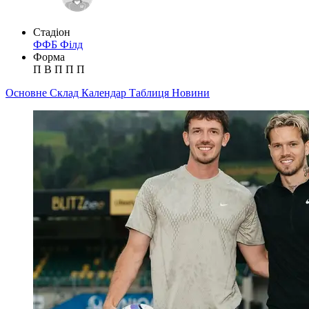
Стадіон
ФФБ Філд
Форма
П
В
П
П
П
Основне
Склад
Календар
Таблиця
Новини