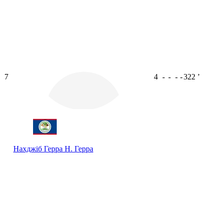
7
4
-
-
-
-
322
ʼ
Нахджіб Герра
Н. Герра