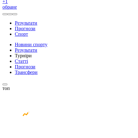
+
1
обране
Результати
Прогнози
Спорт
Новини спорту
Результати
Турніри
Статті
Прогнози
Трансфери
топ