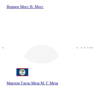
Воррен Мосс
В. Мосс
-
-
-
-
-
-
-
Марлон Гаель Меза
М. Г. Меза