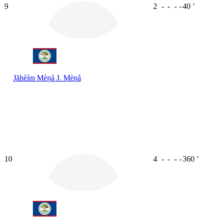
9
2
-
-
-
-
40
ʼ
Jăhèím Mèņå
J. Mèņå
10
4
-
-
-
-
360
ʼ