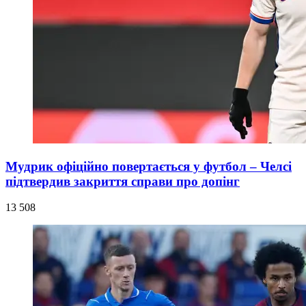
Мудрик офіційно повертається у футбол – Челсі
підтвердив закриття справи про допінг
13 508