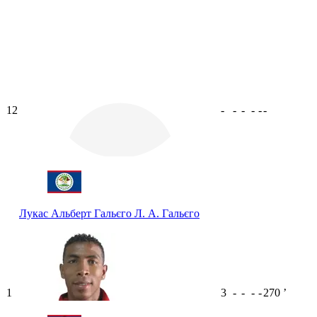
12
-
-
-
-
-
-
Лукас Альберт Гальєго
Л. А. Гальєго
1
3
-
-
-
-
270
ʼ