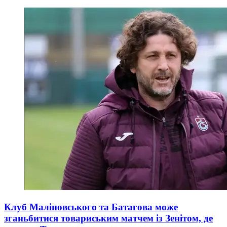
Клуб Маліновського та Батагова може
зганьбитися товариським матчем із Зенітом, де