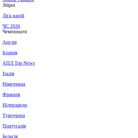
Збірні
Ліга націй
ЧС 2026
Чемпіонати
Англія
Іспанія
АПЛ Top News
Італія
Німеччина
Франція
Нідерланди
Туреччина
Португалія
Бельгія