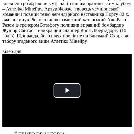
впевнено розібравшись у фіналі з іншим бразильським клубом
– Атлетіко Мінейру. Артур Жорже, творець чемпіонської
команди і повний тезко легендарного наставника Порту 80-х,
вже покинув Ріо, очоливши заможний катарський Аль-Раян.
Разом із тренером Ботафогу полишив вправний бомбардир
Жуніор Сантос – найкращий снайпер Копа Лібертадорес (10
голів). Щоправда, його шлях проліг не на Близький Схід, а до
табору згаданого вище Атлетіко Мінейру.
відео дня
Play
Video