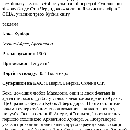
чемпіонату – 8 голів + 4 результативні передачі. Очолює цю
зіркову банду Стів Черундоло – колишній захисник збірної
США, учасник трьох Кубків світу.
реклама
Бока Хуніорс
Буенос-Айрес, Аргентина
Рік заснування:
1905
Прізвисько:
"Генуезці"
Вартість складу:
86,43 млн євро
Суперники на КЧС:
Баварія, Бенфіка, Окленд Сіті
Бока, домашня любов Марадони, один із двох флагманів
аргентинського футболу, ставала чемпіоном країни 29 разів.
Ще 6 разів здобувала Кубок Лібертадорес. Проте останніми
роками суперклуб помітно лихоманить і кидає з вогню у
полум’я. Ось і в останній Апертурі "генуезці" поступилися
першою сходинкою Архентінос Хуніорс. А Лібертадорес
узагалі провалили, вилетівши з другого раунду кваліфікації
від перуанської Альянси Ліми. Одразу після цього клуб в особі