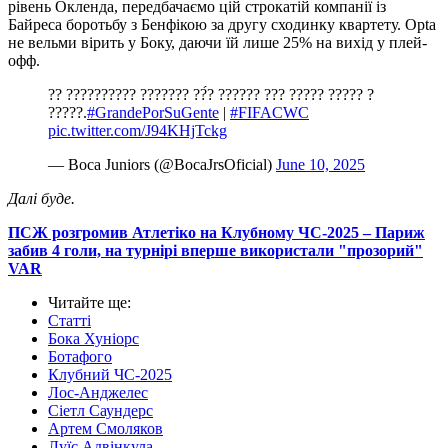
рівень Окленда, передбачаємо цій строкатій компанії із
Байреса боротьбу з Бенфікою за другу сходинку квартету. Opta
не вельми вірить у Боку, даючи їй лише 25% на вихід у плей-
офф.
?? ?????????? ??????? ??́? ?????? ??? ????? ????? ?
?????.
#GrandePorSuGente
|
#FIFACWC
pic.twitter.com/J94KHjTckg
— Boca Juniors (@BocaJrsOficial)
June 10, 2025
Далі буде.
ПСЖ розгромив Атлетіко на Клубному ЧС-2025 – Париж
забив 4 голи, на турнірі вперше використали "прозорий"
VAR
Читайте ще
:
Статті
Бока Хуніорс
Ботафого
Клубний ЧС-2025
Лос-Анджелес
Сіетл Саундерс
Артем Смоляков
Луїс Адвінкула