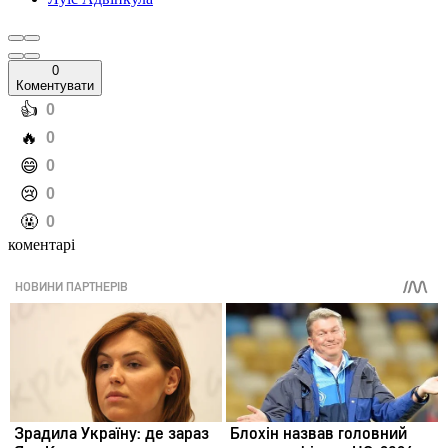
0
Коментувати
️👍
0
️🔥
0
️😄
0
️😢
0
️🤬
0
коментарі