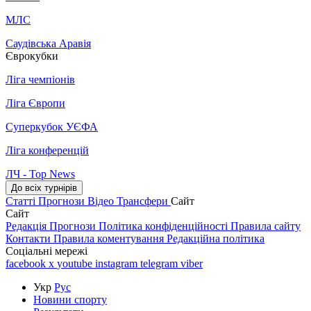
МЛС
Саудівська Аравія
Єврокубки
Ліга чемпіонів
Ліга Європи
Суперкубок УЄФА
Ліга конференцій
ЛЧ - Top News
До всіх турнірів
Статті
Прогнози
Відео
Трансфери
Сайт
Сайт
Редакція
Прогнози
Політика конфіденційності
Правила сайту
Контакти
Правила коментування
Редакційна політика
Соціальні мережі
facebook
x
youtube
instagram
telegram
viber
Укр
Рус
Новини спорту