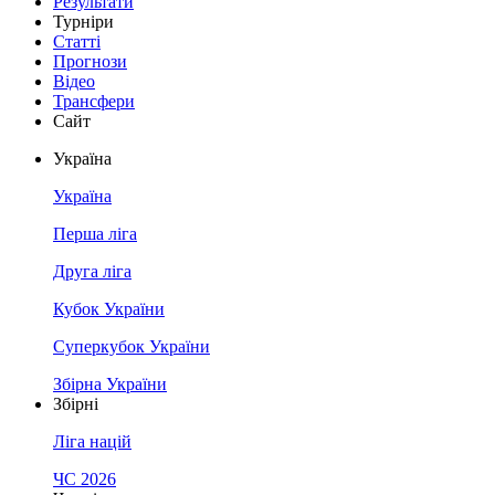
Результати
Турніри
Статті
Прогнози
Відео
Трансфери
Сайт
Україна
Україна
Перша ліга
Друга ліга
Кубок України
Суперкубок України
Збірна України
Збірні
Ліга націй
ЧС 2026