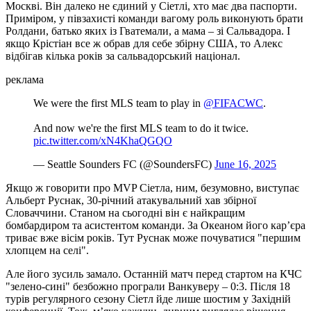
Москві. Він далеко не єдиний у Сіетлі, хто має два паспорти.
Приміром, у півзахисті команди вагому роль виконують брати
Ролдани, батько яких із Гватемали, а мама – зі Сальвадора. І
якщо Крістіан все ж обрав для себе збірну США, то Алекс
відбігав кілька років за сальвадорський націонал.
реклама
We were the first MLS team to play in
@FIFACWC
.
And now we're the first MLS team to do it twice.
pic.twitter.com/xN4KhaQGQO
— Seattle Sounders FC (@SoundersFC)
June 16, 2025
Якщо ж говорити про MVP Сіетла, ним, безумовно, виступає
Альберт Руснак, 30-річний атакувальний хав збірної
Словаччини. Станом на сьогодні він є найкращим
бомбардиром та асистентом команди. За Океаном його кар’єра
триває вже вісім років. Тут Руснак може почуватися "першим
хлопцем на селі".
Але його зусиль замало. Останній матч перед стартом на КЧС
"зелено-сині" безбожно програли Ванкуверу – 0:3. Після 18
турів регулярного сезону Сіетл йде лише шостим у Західній