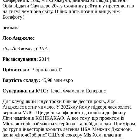
конференції. Тож, м’яко кажучи, дивним виглядає рішення
Opta віддати Саундерс 20-ту сходинку рейтингу претендентів
на титул чемпіона світу. Цілих п’ять позицій вище, ніж
Ботафогу!
реклама
Лос-Анджелес
Лос-Анджелес, США
Рік заснування:
2014
Прізвисько:
"Чорно-золоті"
Вартість складу:
45,98 млн євро
Суперники на КЧС:
Челсі, Фламенгу, Есперанс
Для клубу, який існує трохи більше десяти років, Лос-
Анджелес встиг чимало. У 2022-му йому підкорилася золота
вершина МЛС. Ще двічі каліфорнійці доходили до фіналу
Ліги чемпіонів КОНКАКАФ. А все тому, що проектом із
Міста янголів займаються серйозні та небідні люди. Приміром,
до групи інвесторів входять легенда НБА Меджик Джонсон,
ікона жіночої збірної США зі соккеру Мія Хем, власник