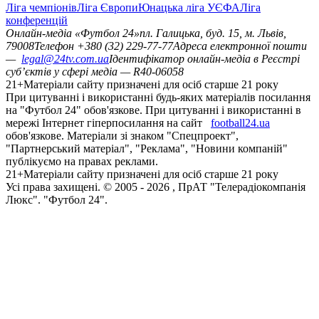
Ліга чемпіонів
Ліга Європи
Юнацька ліга УЄФА
Ліга
конференцій
Онлайн-медіа «Футбол 24»
пл. Галицька, буд. 15, м. Львів,
79008
Телефон +380 (32) 229-77-77
Адреса електронної пошти
—
legal@24tv.com.ua
Ідентифікатор онлайн-медіа в Реєстрі
суб’єктів у сфері медіа — R40-06058
21+
Матеріали сайту призначені для осіб старше 21 року
При цитуванні і використанні будь-яких матеріалів посилання
на "Футбол 24" обов'язкове. При цитуванні і використанні в
мережі Інтернет гіперпосилання на сайт
football24.ua
обов'язкове. Матеріали зі знаком "Спецпроект",
"Партнерський матеріал", "Реклама", "Новини компаній"
публікуємо на правах реклами.
21+
Матеріали сайту призначені для осіб старше 21 року
Усi права захищенi. © 2005 -
2026
, ПрАТ "Телерадіокомпанія
Люкс". "Футбол 24".