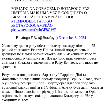
É TEMPO DE ALEGRIA!
FORJADO NA CORAGEM, O BOTAFOGO FAZ
HISTÓRIA MAIS UMA VEZ E CONQUISTA O
BRASILEIRÃO! É CAMPEÃOOOOO!
#TEMPODEBOTAFOGO
#BOTAFOGOCAMPEÃO
pic.twitter.com/OnJu3F8GWP
— Botafogo F.R. (@Botafogo)
December 8, 2024
У лютому цього року обезголовлену команду підхопив 55-
річний спеціаліст Ренату Пайва, інший португалець із
досвідом не тільки бразильського, але й мексиканського та
еквадорського чемпіонатів. Ще до його призначення преса
сватала у Ботафогу знаменитого Рафу Бенітеса, але щось не
зрослося.
Результати погіршилися. Зараз клуб Гаррінчі, Діді та
Жаірзінью посідає лише восьму сходинку Серії А. Благо, хоча
б у новому розіграші Копа Лібертадорес вдалося подолати
груповий раунд і вийти в 1/8 фіналу. Але як буде далі – сказати
важко. Щодо шансів на тріумф у Штатах, то експерти Opta
оцінюють їх, як нульові, відправивши Ботафогу на 25-ту
сходинку із 32-х.