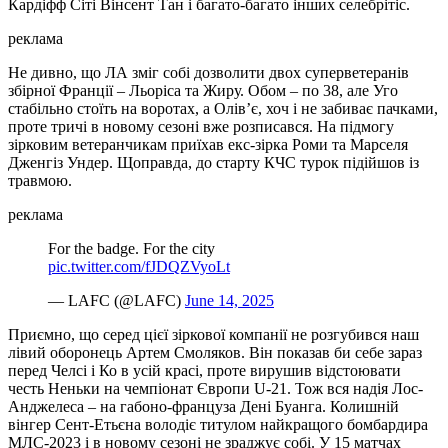
Кардіфф Сіті Вінсент Тан і багато-багато інших селебрітіс.
реклама
Не дивно, що ЛА зміг собі дозволити двох суперветеранів
збірної Франції – Льоріса та Жиру. Обом – по 38, але Уго
стабільно стоїть на воротах, а Олів’є, хоч і не забиває пачками,
проте тричі в новому сезоні вже розписався. На підмогу
зірковим ветеранчикам приїхав екс-зірка Роми та Марселя
Дженгіз Ундер. Щоправда, до старту КЧС турок підійшов із
травмою.
реклама
For the badge. For the city
pic.twitter.com/fJDQZVyoLt
— LAFC (@LAFC)
June 14, 2025
Приємно, що серед цієї зіркової компанії не розгубився наш
лівий оборонець Артем Смоляков. Він показав би себе зараз
перед Челсі і Ко в усій красі, проте вирушив відстоювати
честь Неньки на чемпіонат Європи U-21. Тож вся надія Лос-
Анджелеса – на габоно-француза Дені Буанга. Колишній
вінгер Сент-Етьєна володіє титулом найкращого бомбардира
МЛС-2023 і в новому сезоні не зраджує собі. У 15 матчах