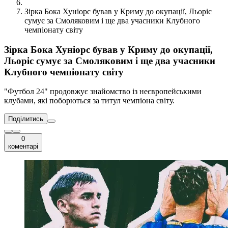
Зірка Бока Хуніорс бував у Криму до окупації, Льоріс
сумує за Смоляковим і ще два учасники Клубного
чемпіонату світу
Зірка Бока Хуніорс бував у Криму до окупації,
Льоріс сумує за Смоляковим і ще два учасники
Клубного чемпіонату світу
"Футбол 24" продовжує знайомство із неєвропейськими
клубами, які поборються за титул чемпіона світу.
Поділитись
0
коментарі