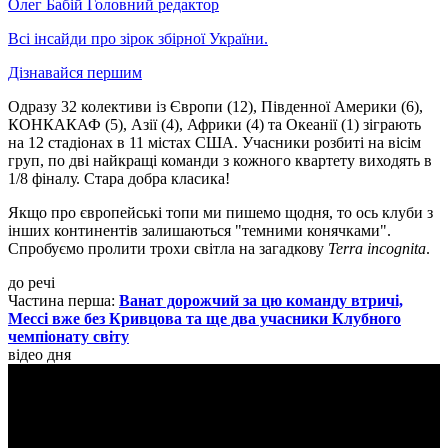
Олег Бабій
Головний редактор
Всі інсайди про зірок збірної України.
Дізнавайся першим
Одразу 32 колективи із Європи (12), Південної Америки (6),
КОНКАКАФ (5), Азії (4), Африки (4) та Океанії (1) зіграють
на 12 стадіонах в 11 містах США. Учасники розбиті на вісім
груп, по дві найкращі команди з кожного квартету виходять в
1/8 фіналу. Стара добра класика!
Якщо про європейські топи ми пишемо щодня, то ось клуби з
інших континентів залишаються "темними конячками".
Спробуємо пролити трохи світла на загадкову
Terra incognita
.
до речі
Частина перша:
Ванат дорожчий за цю команду втричі,
Мессі вже без Кривцова та ще два учасники Клубного
чемпіонату світу
відео дня