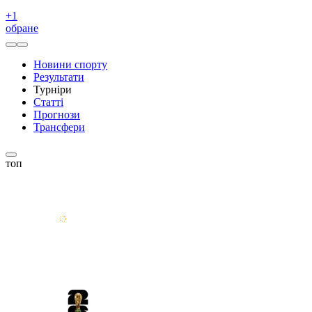
+
1
обране
Новини спорту
Результати
Турніри
Статті
Прогнози
Трансфери
топ