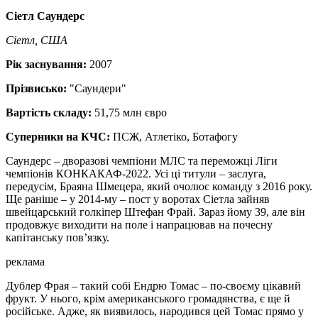
Сіетл Саундерс
Сіетл, США
Рік заснування:
2007
Прізвисько:
"Саундери"
Вартість складу:
51,75 млн євро
Суперники на КЧС:
ПСЖ, Атлетіко, Ботафогу
Саундерс – дворазові чемпіони МЛС та переможці Ліги
чемпіонів КОНКАКАФ-2022. Усі ці титули – заслуга,
передусім, Браяна Шмецера, який очолює команду з 2016 року.
Ще раніше – у 2014-му – пост у воротах Сіетла зайняв
швейцарський голкіпер Штефан Фрай. Зараз йому 39, але він
продовжує виходити на поле і напрацював на почесну
капітанську пов’язку.
реклама
Дублер Фрая – такий собі Ендрю Томас – по-своєму цікавий
фрукт. У нього, крім американського громадянства, є ще й
російське. Адже, як виявилось, народився цей Томас прямо у