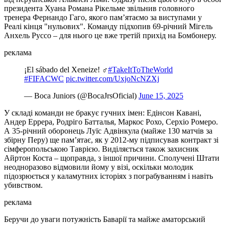
президента Хуана Романа Рікельме звільнив головного
тренера Фернандо Гаго, якого пам’ятаємо за виступами у
Реалі кінця "нульових". Команду підхопив 69-річний Мігель
Анхель Руссо – для нього це вже третій прихід на Бомбонеру.
реклама
¡El sábado del Xeneize! ‍♂️
#TakeItToTheWorld
#FIFACWC
pic.twitter.com/UxjoNcNZXj
— Boca Juniors (@BocaJrsOficial)
June 15, 2025
У складі команди не бракує гучних імен: Едінсон Кавані,
Андер Еррера, Родріго Батталья, Маркос Рохо, Серхіо Ромеро.
А 35-річний оборонець Луїс Адвінкула (майже 130 матчів за
збірну Перу) ще пам’ятає, як у 2012-му підписував контракт зі
сімферопольською Таврією. Виділяється також захисник
Айртон Коста – щоправда, з іншої причини. Сполучені Штати
неодноразово відмовили йому у візі, оскільки молодик
підозрюється у каламутних історіях з пограбуванням і навіть
убивством.
реклама
Беручи до уваги потужність Баварії та майже аматорський