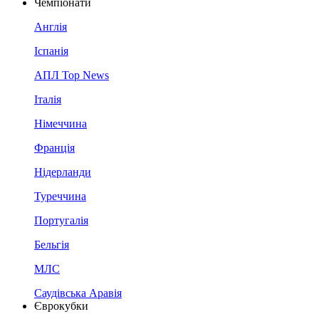
Чемпіонати
Англія
Іспанія
АПЛ Top News
Італія
Німеччина
Франція
Нідерланди
Туреччина
Португалія
Бельгія
МЛС
Саудівська Аравія
Єврокубки