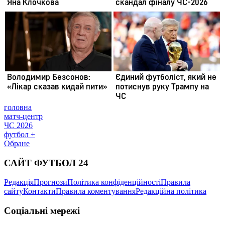
головна
матч-центр
ЧС 2026
футбол +
Обране
САЙТ ФУТБОЛ 24
Редакція
Прогнози
Політика конфіденційності
Правила
сайту
Контакти
Правила коментування
Редакційна політика
Соціальні мережі