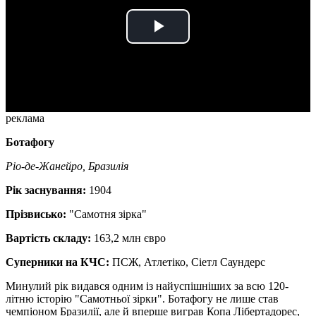
Play
Video
реклама
Ботафогу
Ріо-де-Жанейро, Бразилія
Рік заснування:
1904
Прізвисько:
"Самотня зірка"
Вартість складу:
163,2 млн євро
Суперники на КЧС:
ПСЖ, Атлетіко, Сіетл Саундерс
Минулий рік видався одним із найуспішніших за всю 120-
літню історію "Самотньої зірки". Ботафогу не лише став
чемпіоном Бразилії, але й вперше виграв Копа Лібертадорес,