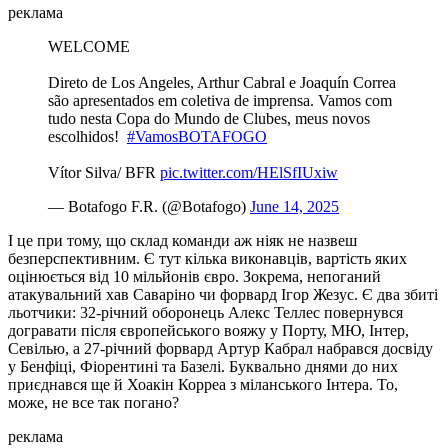
реклама
WELCOME ️
Direto de Los Angeles, Arthur Cabral e Joaquín Correa
são apresentados em coletiva de imprensa. Vamos com
tudo nesta Copa do Mundo de Clubes, meus novos
escolhidos! ️
#VamosBOTAFOGO
Vítor Silva/ BFR
pic.twitter.com/HElSfIUxiw
— Botafogo F.R. (@Botafogo)
June 14, 2025
І це при тому, що склад команди аж ніяк не назвеш
безперспективним. Є тут кілька виконавців, вартість яких
оцінюється від 10 мільйонів євро. Зокрема, непоганий
атакувальний хав Саваріно чи форвард Ігор Жезус. Є два збиті
льотчики: 32-річний оборонець Алекс Теллес повернувся
догравати після європейського вояжу у Порту, МЮ, Інтер,
Севілью, а 27-річний форвард Артур Кабрал набрався досвіду
у Бенфіці, Фіорентині та Базелі. Буквально днями до них
приєднався ще й Хоакін Корреа з міланського Інтера. То,
може, не все так погано?
реклама