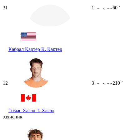
31
1
-
-
-
-
60
ʼ
Кабрал Картер
К. Картер
12
3
-
-
-
-
210
ʼ
Томас Хасал
Т. Хасал
захисник