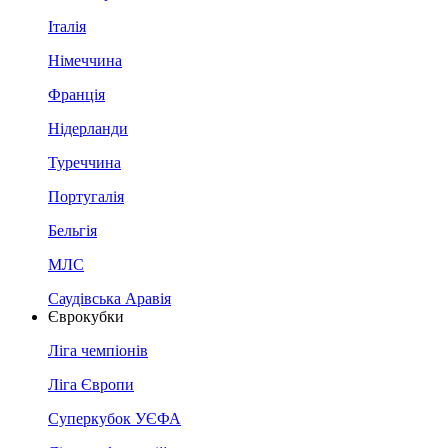
Італія
Німеччина
Франція
Нідерланди
Туреччина
Португалія
Бельгія
МЛС
Саудівська Аравія
Єврокубки
Ліга чемпіонів
Ліга Європи
Суперкубок УЄФА