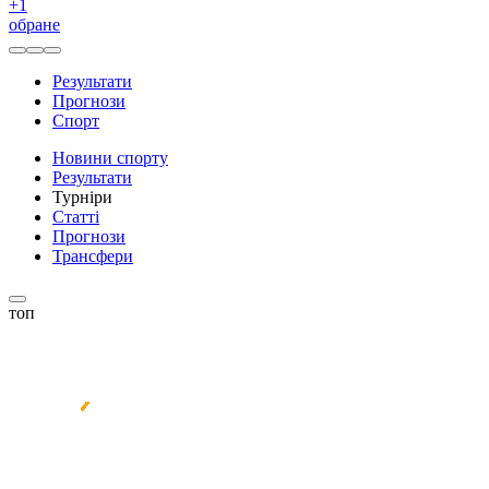
+
1
обране
Результати
Прогнози
Спорт
Новини спорту
Результати
Турніри
Статті
Прогнози
Трансфери
топ