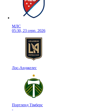
МЛС
05:30, 23 серп. 2026
Лос-Анджелес
Портленд Тімберс
-