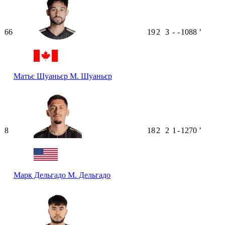
66
19
2
3
-
-
1088
ʼ
Матьє Шуаньєр
М. Шуаньєр
8
18
2
2
1
-
1270
ʼ
Марк Дельгадо
М. Дельгадо