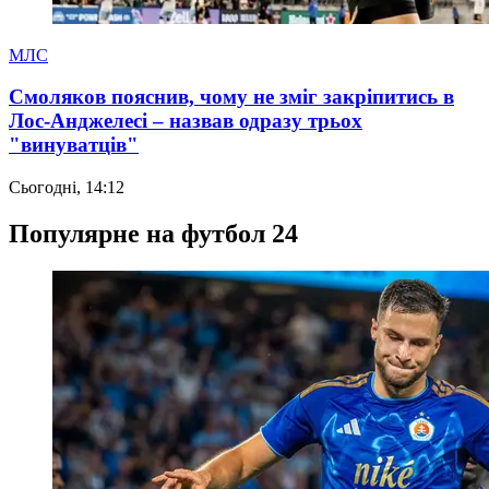
МЛС
Смоляков пояснив, чому не зміг закріпитись в
Лос-Анджелесі – назвав одразу трьох
"винуватців"
Сьогодні, 14:12
Популярне на футбол 24