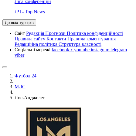
Ліга конференцій
ЛЧ - Top News
До всіх турнірів
Сайт
Редакція
Прогнози
Політика конфіденційності
Правила сайту
Контакти
Правила коментування
Редакційна політика
Структура власності
Соціальні мережі
facebook
x
youtube
instagram
telegram
viber
Футбол 24
МЛС
Лос-Анджелес