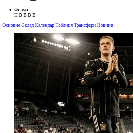
Форма
Н
В
В
В
В
Основне
Склад
Календар
Таблиця
Трансфери
Новини