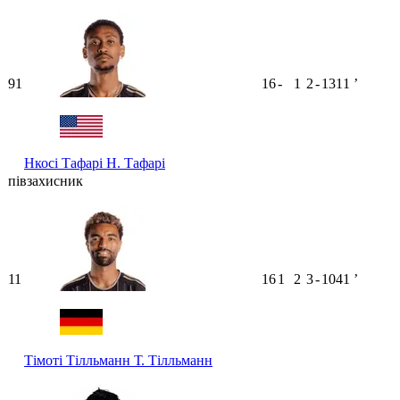
91
16
-
1
2
-
1311
ʼ
Нкосі Тафарі
Н. Тафарі
півзахисник
11
16
1
2
3
-
1041
ʼ
Тімоті Тілльманн
Т. Тілльманн