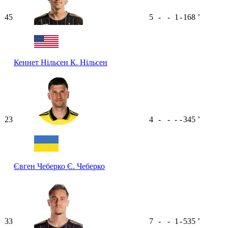
45
5
-
-
1
-
168
ʼ
Кеннет Нільсен
К. Нільсен
23
4
-
-
-
-
345
ʼ
Євген Чеберко
Є. Чеберко
33
7
-
-
1
-
535
ʼ