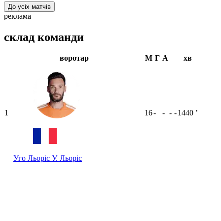
До усіх матчів
реклама
склад команди
воротар
М
Г
А
хв
1
16
-
-
-
-
1440
ʼ
Уго Льоріс
У. Льоріс