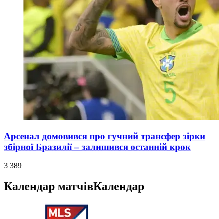
Арсенал домовився про гучний трансфер зірки
збірної Бразилії – залишився останній крок
3 389
Календар матчів
Календар