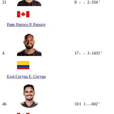
21
8
-
-
2
-
334
ʼ
Раян Рапосо
Р. Рапосо
4
17
-
-
3
-
1433
ʼ
Едді Сегура
Е. Сегура
46
10
1
1
-
-
602
ʼ