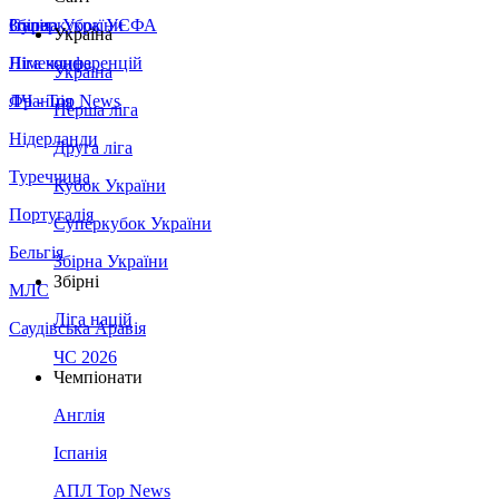
Збірна України
Італія
Суперкубок УЄФА
Україна
Німеччина
Ліга конференцій
Україна
Франція
ЛЧ - Top News
Перша ліга
Нідерланди
Друга ліга
Туреччина
Кубок України
Португалія
Суперкубок України
Бельгія
Збірна України
Збірні
МЛС
Ліга націй
Саудівська Аравія
ЧС 2026
Чемпіонати
Англія
Іспанія
АПЛ Top News