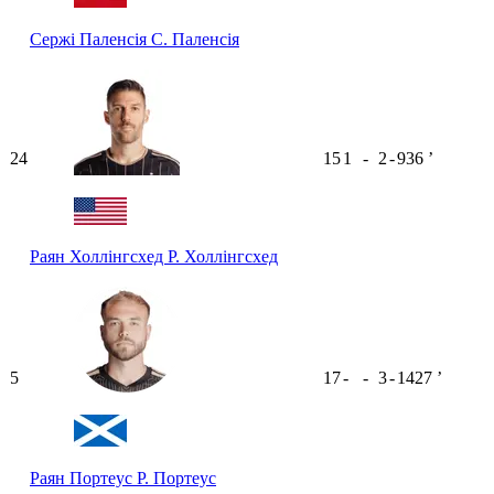
Сержі Паленсія
С. Паленсія
24
15
1
-
2
-
936
ʼ
Раян Холлінгсхед
Р. Холлінгсхед
5
17
-
-
3
-
1427
ʼ
Раян Портеус
Р. Портеус