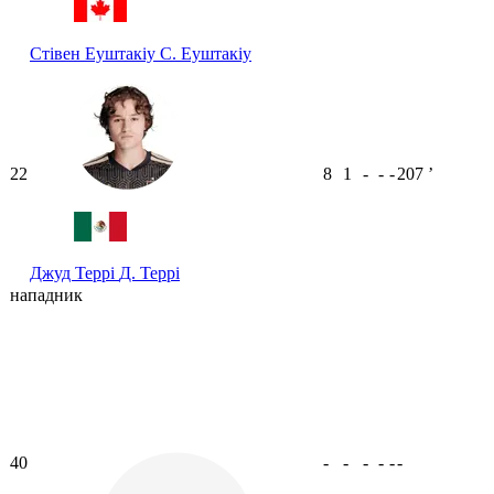
Стівен Еуштакіу
С. Еуштакіу
22
8
1
-
-
-
207
ʼ
Джуд Террі
Д. Террі
нападник
40
-
-
-
-
-
-