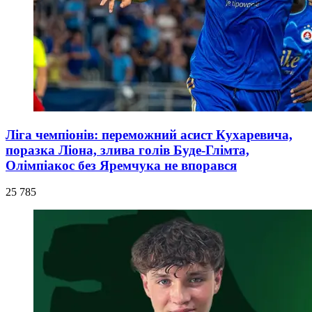
Ліга чемпіонів: переможний асист Кухаревича,
поразка Ліона, злива голів Буде-Глімта,
Олімпіакос без Яремчука не впорався
25 785