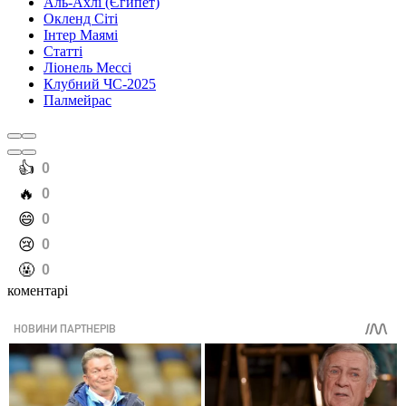
Аль-Ахлі (Єгипет)
Окленд Сіті
Інтер Маямі
Статті
Ліонель Мессі
Клубний ЧС-2025
Палмейрас
️👍
0
️🔥
0
️😄
0
️😢
0
️🤬
0
коментарі