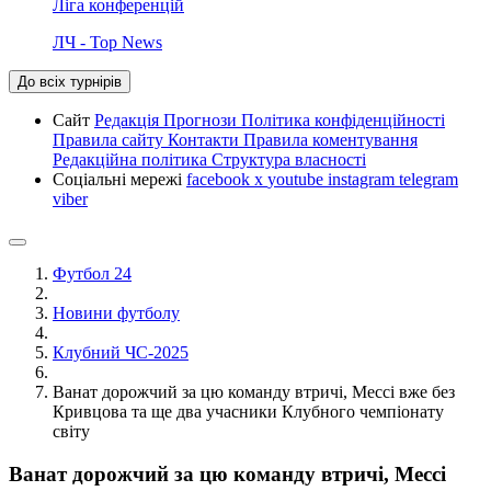
Ліга конференцій
ЛЧ - Top News
До всіх турнірів
Сайт
Редакція
Прогнози
Політика конфіденційності
Правила сайту
Контакти
Правила коментування
Редакційна політика
Структура власності
Соціальні мережі
facebook
x
youtube
instagram
telegram
viber
Футбол 24
Новини футболу
Клубний ЧС-2025
Ванат дорожчий за цю команду втричі, Мессі вже без
Кривцова та ще два учасники Клубного чемпіонату
світу
Ванат дорожчий за цю команду втричі, Мессі