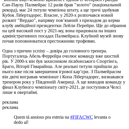
Сан-Паулу. Палмейрас 12 разів брав "золото" (національний
рекорд), має 24 титули чемпіона штату, а ще тричі здобував
Кубок Лібертадорес. Власне, у 2020-х розпочався новий
розквіт "Вердао", напряму пов’язаний з приходом до керма
клубу амбіційної президентки Лейли Перейри. Ще до обрання
на цей високий пост у 2021-му, вона працювала на інших
адміністративних посадах Палмейраса. Клубний музей знову
почав поповнюватися престижними трофеями.
Одна з причин успіху – довіра до головного тренера.
Португалець Абель Феррейра очолює команду вже шостий
рік. У 2000-х він був захисником лісабонського Спортінга,
Браги, Віторії Гімарайнш. Але реальні титули прийшли до
нього вже після завершення ігрової кар’єри. З Палмейрасом
він двічі вигравав чемпіонат і Копа Лібертадорес, визнавався
тренером року у Південній Америці. А ще виводив команду у
фінал Клубного чемпіонату світу-2021, де поступився Челсі
лише в овертаймі.
реклама
реклама
Quem tá ansioso pra estreia na
#FIFACWC
levanta o
dedo aí!