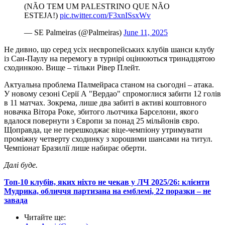
(NÃO TEM UM PALESTRINO QUE NÃO
ESTEJA!)
pic.twitter.com/F3xnISsxWv
— SE Palmeiras (@Palmeiras)
June 11, 2025
Не дивно, що серед усіх неєвропейських клубів шанси клубу
із Сан-Паулу на перемогу в турнірі оцінюються тринадцятою
сходинкою. Вище – тільки Рівер Плейт.
Актуальна проблема Палмейраса станом на сьогодні – атака.
У новому сезоні Серії А "Вердао" спромоглися забити 12 голів
в 11 матчах. Зокрема, лише два забиті в активі коштовного
новачка Вітора Роке, збитого льотчика Барселони, якого
вдалося повернути з Європи за понад 25 мільйонів євро.
Щоправда, це не перешкоджає віце-чемпіону утримувати
проміжну четверту сходинку з хорошими шансами на титул.
Чемпіонат Бразилії лише набирає оберти.
Далі буде.
Топ-10 клубів, яких ніхто не чекав у ЛЧ 2025/26: клієнти
Мудрика, обличчя партизана на емблемі, 22 поразки – не
завада
Читайте ще
: