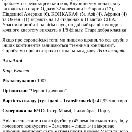
проблеми із реалізацією квитків, Клубний чемпіонат світу
виходить на старт. Одразу 32 колективи із Європи (12),
Південної Америки (6), КОНКАКАФ (5), Азії (4), Африки (4)
та Океанії (1) зіграють на 12 стадіонах в 11 містах США.
Учасники розбиті на вісім груп, по дві найкращі команди з
кожного квартету виходять в 1/8 фіналу. Стара добра класика!
Якщо про європейські топи ми пишемо щодня, то ось клуби з
інших континентів залишаються "темними конячками".
Спробуємо пролити трохи світла на загадкову
Terra incognita
.
Аль-Ахлі
Каїр, Єгипет
Рік заснування:
1907
Прізвисько:
"Червоні дияволи"
Вартість складу (тут і далі – Transfermarkt):
47,95 млн євро
Суперники на КЧС:
Інтер Маямі, Палмейрас, Порту
Авіаносець єгипетського футболу (45 чемпіонських титулів, у
головного конкурента – Замалека – лише 14) відкриває
Клубний чемпіонат світу матчем проти Ліонеля Мессі та його