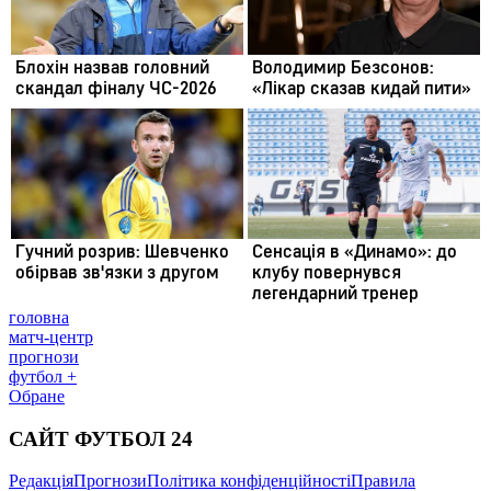
головна
матч-центр
прогнози
футбол +
Обране
САЙТ ФУТБОЛ 24
Редакція
Прогнози
Політика конфіденційності
Правила