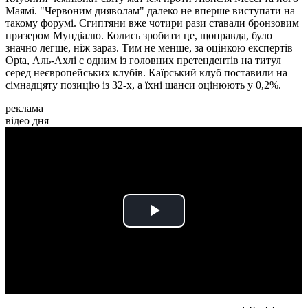
Маямі. "Червоним дияволам" далеко не вперше виступати на
такому форумі. Єгиптяни вже чотири рази ставали бронзовим
призером Мундіалю. Колись зробити це, щоправда, було
значно легше, ніж зараз. Тим не менше, за оцінкою експертів
Opta, Аль-Ахлі є одним із головних претендентів на титул
серед неєвропейських клубів. Каїрський клуб поставили на
сімнадцяту позицію із 32-х, а їхні шанси оцінюють у 0,2%.
реклама
відео дня
Play
Video