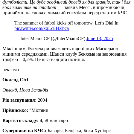
футболісти. Це буде особливий досвід як для гравців, так і для
вболівальників на стадіоні",
– заявив Мессі, випромінюючи,
принаймні на словах, чималий ентузіазм перед стартом КЧС.
The summer of fútbol kicks off tomorrow. Let’s Dial In.
pic.twitter.com/xqLc8HZbca
— Inter Miami CF (@InterMiamiCF)
June 13, 2025
Між іншим, букмекери вважають підопічних Маскерано
міцними середняками. Шанси клубу Бекхема на завоювання
трофею – 0,2%. Це шістнадцята позиція.
реклама
Окленд Сіті
Окленд, Нова Зеландія
Рік заснування:
2004
Прізвисько:
"Містяни"
Вартість складу:
4,58 млн євро
Суперники на КЧС:
Баварія, Бенфіка, Бока Хуніорс