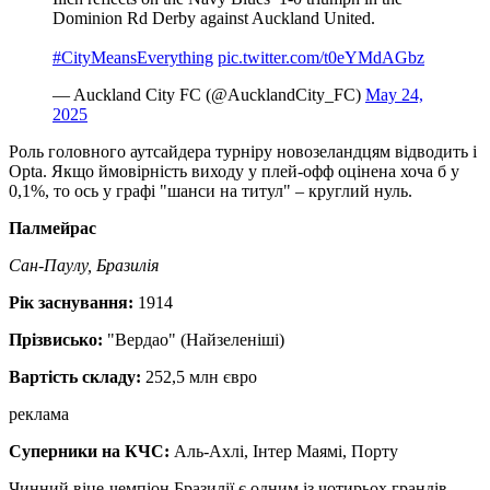
Dominion Rd Derby against Auckland United.
#CityMeansEverything
pic.twitter.com/t0eYMdAGbz
— Auckland City FC (@AucklandCity_FC)
May 24,
2025
Роль головного аутсайдера турніру новозеландцям відводить і
Opta. Якщо ймовірність виходу у плей-офф оцінена хоча б у
0,1%, то ось у графі "шанси на титул" – круглий нуль.
Палмейрас
Сан-Паулу, Бразилія
Рік заснування:
1914
Прізвисько:
"Вердао" (Найзеленіші)
Вартість складу:
252,5 млн євро
реклама
Суперники на КЧС:
Аль-Ахлі, Інтер Маямі, Порту
Чинний віце-чемпіон Бразилії є одним із чотирьох грандів