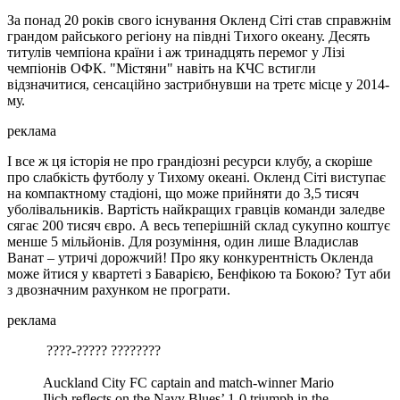
За понад 20 років свого існування Окленд Сіті став справжнім
грандом райського регіону на півдні Тихого океану. Десять
титулів чемпіона країни і аж тринадцять перемог у Лізі
чемпіонів ОФК. "Містяни" навіть на КЧС встигли
відзначитися, сенсаційно застрибнувши на третє місце у 2014-
му.
реклама
І все ж ця історія не про грандіозні ресурси клубу, а скоріше
про слабкість футболу у Тихому океані. Окленд Сіті виступає
на компактному стадіоні, що може прийняти до 3,5 тисяч
уболівальників. Вартість найкращих гравців команди заледве
сягає 200 тисяч євро. А весь теперішній склад сукупно коштує
менше 5 мільйонів. Для розуміння, один лише Владислав
Ванат – утричі дорожчий! Про яку конкурентність Окленда
може йтися у квартеті з Баварією, Бенфікою та Бокою? Тут аби
з двозначним рахунком не програти.
реклама
️ ????-????? ????????
Auckland City FC captain and match-winner Mario
Ilich reflects on the Navy Blues’ 1-0 triumph in the