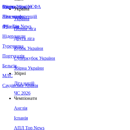
Збірна України
Італія
Суперкубок УЄФА
Україна
Німеччина
Ліга конференцій
Україна
Франція
ЛЧ - Top News
Перша ліга
Нідерланди
Друга ліга
Туреччина
Кубок України
Португалія
Суперкубок України
Бельгія
Збірна України
Збірні
МЛС
Ліга націй
Саудівська Аравія
ЧС 2026
Чемпіонати
Англія
Іспанія
АПЛ Top News