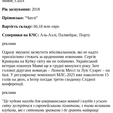
Маямі, США
Рік заснування:
2018
Прізвисько:
"Чаплі"
Вартість складу:
66,18 млн євро
Суперники на КЧС:
Аль-Ахлі, Палмейрас, Порту
реклама
Одразу змушені засмутити вболівальників, які не надто
прискіпливо стежать за щоденними новинами. Сергія
Кривцова на Кубку світу ми не побачимо. Український
ветеран покинув Маямі ще в грудні минулого року. Зате
головні дідугани команди – Ліонель Мессі та Луїс Суарес – на
базі. У регулярному чемпіонаті МЛС-2025 вже наколотили 15
голів на двох, а Інтер посідає третю сходинку Східної
конференції.
реклама
"Це чудова нагода для американських команд і клубів з усього
світу зустрітися з європейськими гігантами, з тими великими
клубами, які є світовими зразками і де грають найкращі