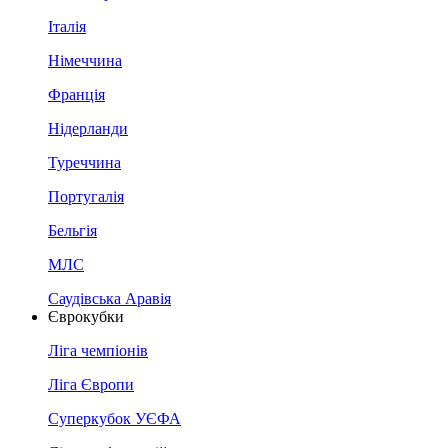
Італія
Німеччина
Франція
Нідерланди
Туреччина
Португалія
Бельгія
МЛС
Саудівська Аравія
Єврокубки
Ліга чемпіонів
Ліга Європи
Суперкубок УЄФА