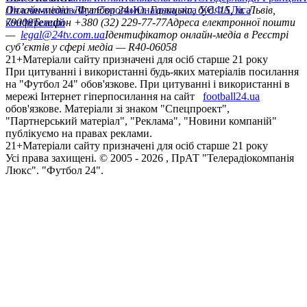
Ліга чемпіонів
Онлайн-медіа «Футбол 24»
Ліга Європи
Юнацька ліга УЄФА
пл. Галицька, буд. 15, м. Львів,
Ліга
конференцій
79008
Телефон +380 (32) 229-77-77
Адреса електронної пошти
—
legal@24tv.com.ua
Ідентифікатор онлайн-медіа в Реєстрі
суб’єктів у сфері медіа — R40-06058
21+
Матеріали сайту призначені для осіб старше 21 року
При цитуванні і використанні будь-яких матеріалів посилання
на "Футбол 24" обов'язкове. При цитуванні і використанні в
мережі Інтернет гіперпосилання на сайт
football24.ua
обов'язкове. Матеріали зі знаком "Спецпроект",
"Партнерський матеріал", "Реклама", "Новини компаній"
публікуємо на правах реклами.
21+
Матеріали сайту призначені для осіб старше 21 року
Усi права захищенi. © 2005 -
2026
, ПрАТ "Телерадіокомпанія
Люкс". "Футбол 24".