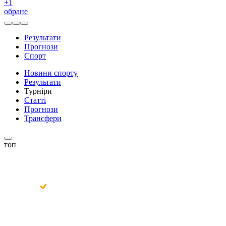
+
1
обране
Результати
Прогнози
Спорт
Новини спорту
Результати
Турніри
Статті
Прогнози
Трансфери
топ