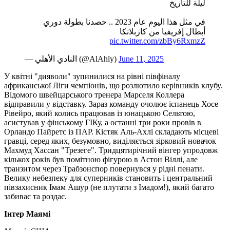
ليلة للتاريخ ️
في مثل هذا اليوم عام 2023 .. حصدنا بطولة دوري
أبطال إفريقيا من كازبلانكا
pic.twitter.com/zbBy6RxmzZ
— ‏النادي الأهلي (@AlAhly)
June 11, 2025
У квітні "дияволи" зупинилися на рівні півфіналу
африканської Ліги чемпіонів, що розлютило керівників клубу.
Відомого швейцарського тренера Марселя Коллера
відправили у відставку. Зараз команду очолює іспанець Хосе
Рівейро, який колись працював із юнацькою Сельтою,
асистував у фінському ГІКу, а останні три роки провів в
Орландо Пайретс із ПАР. Кістяк Аль-Ахлі складають місцеві
гравці, серед яких, безумовно, виділяється зірковий новачок
Махмуд Хассан "Трезеге". Тридцятирічний вінгер упродовж
кількох років був помітною фігурою в Астон Віллі, але
транзитом через Трабзонспор повернувся у рідні пенати.
Велику небезпеку для суперників становить і центральний
півзахисник Імам Ашур (не плутати з Імадом!), який багато
забиває та роздає.
Інтер Маямі