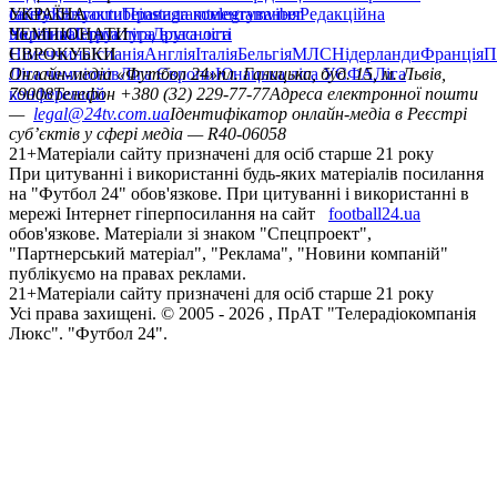
сайту
facebook
УКРАЇНА
Контакти
x
youtube
Правила коментування
instagram
telegram
viber
Редакційна
політика
Україна
ЧЕМПІОНАТИ
Перша ліга
Структура власності
Друга ліга
Німеччина
ЄВРОКУБКИ
Іспанія
Англія
Італія
Бельгія
МЛС
Нідерланди
Франція
П
Ліга чемпіонів
Онлайн-медіа «Футбол 24»
Ліга Європи
Юнацька ліга УЄФА
пл. Галицька, буд. 15, м. Львів,
Ліга
конференцій
79008
Телефон +380 (32) 229-77-77
Адреса електронної пошти
—
legal@24tv.com.ua
Ідентифікатор онлайн-медіа в Реєстрі
суб’єктів у сфері медіа — R40-06058
21+
Матеріали сайту призначені для осіб старше 21 року
При цитуванні і використанні будь-яких матеріалів посилання
на "Футбол 24" обов'язкове. При цитуванні і використанні в
мережі Інтернет гіперпосилання на сайт
football24.ua
обов'язкове. Матеріали зі знаком "Спецпроект",
"Партнерський матеріал", "Реклама", "Новини компаній"
публікуємо на правах реклами.
21+
Матеріали сайту призначені для осіб старше 21 року
Усi права захищенi. © 2005 -
2026
, ПрАТ "Телерадіокомпанія
Люкс". "Футбол 24".