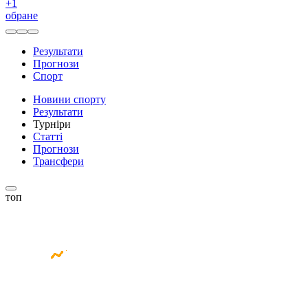
+
1
обране
Результати
Прогнози
Спорт
Новини спорту
Результати
Турніри
Статті
Прогнози
Трансфери
топ