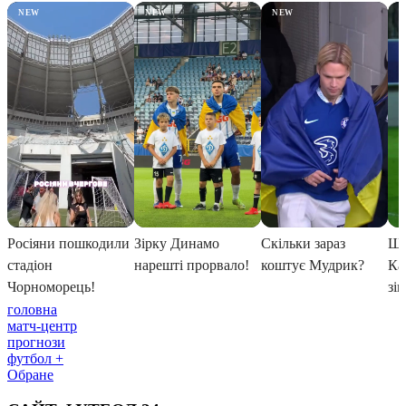
головна
матч-центр
прогнози
футбол +
Обране