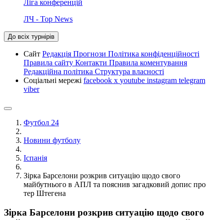
Ліга конференцій
ЛЧ - Top News
До всіх турнірів
Сайт
Редакція
Прогнози
Політика конфіденційності
Правила сайту
Контакти
Правила коментування
Редакційна політика
Структура власності
Соціальні мережі
facebook
x
youtube
instagram
telegram
viber
Футбол 24
Новини футболу
Іспанія
Зірка Барселони розкрив ситуацію щодо свого
майбутнього в АПЛ та пояснив загадковий допис про
тер Штегена
Зірка Барселони розкрив ситуацію щодо свого