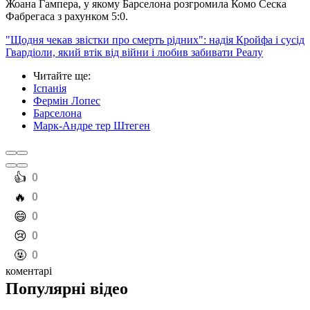
Жоана Гампера, у якому Барселона розгромила Комо Сеска
Фабрегаса з рахунком 5:0.
"Щодня чекав звістки про смерть рідних": надія Кройфа і сусід
Гвардіоли, який втік від війни і любив забивати Реалу
Читайте ще
:
Іспанія
Фермін Лопес
Барселона
Марк-Андре тер Штеген
️👍
0
️🔥
0
️😄
0
️😢
0
️🤬
0
коментарі