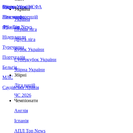
Збірна України
Італія
Суперкубок УЄФА
Україна
Німеччина
Ліга конференцій
Україна
Франція
ЛЧ - Top News
Перша ліга
Нідерланди
Друга ліга
Туреччина
Кубок України
Португалія
Суперкубок України
Бельгія
Збірна України
Збірні
МЛС
Ліга націй
Саудівська Аравія
ЧС 2026
Чемпіонати
Англія
Іспанія
АПЛ Top News