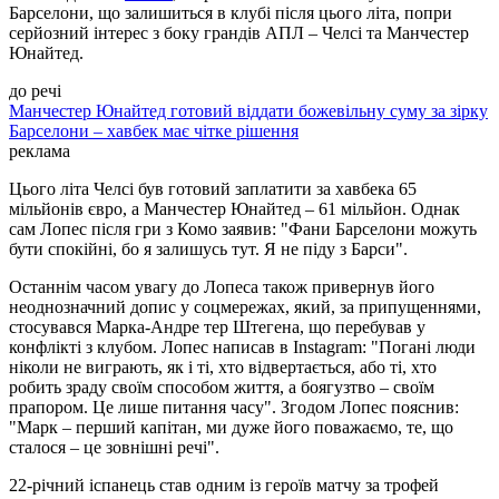
Барселони, що залишиться в клубі після цього літа, попри
серйозний інтерес з боку грандів АПЛ – Челсі та Манчестер
Юнайтед.
до речі
Манчестер Юнайтед готовий віддати божевільну суму за зірку
Барселони – хавбек має чітке рішення
реклама
Цього літа Челсі був готовий заплатити за хавбека 65
мільйонів євро, а Манчестер Юнайтед – 61 мільйон. Однак
сам Лопес після гри з Комо заявив: "Фани Барселони можуть
бути спокійні, бо я залишусь тут. Я не піду з Барси".
Останнім часом увагу до Лопеса також привернув його
неоднозначний допис у соцмережах, який, за припущеннями,
стосувався Марка-Андре тер Штегена, що перебував у
конфлікті з клубом. Лопес написав в Instagram: "Погані люди
ніколи не виграють, як і ті, хто відвертається, або ті, хто
робить зраду своїм способом життя, а боягузтво – своїм
прапором. Це лише питання часу". Згодом Лопес пояснив:
"Марк – перший капітан, ми дуже його поважаємо, те, що
сталося – це зовнішні речі".
22-річний іспанець став одним із героїв матчу за трофей