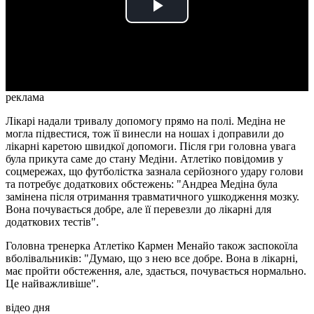
Play
Video
реклама
Лікарі надали тривалу допомогу прямо на полі. Медіна не
могла підвестися, тож її винесли на ношах і доправили до
лікарні каретою швидкої допомоги. Після гри головна увага
була прикута саме до стану Медіни. Атлетіко повідомив у
соцмережах, що футболістка зазнала серйозного удару голови
та потребує додаткових обстежень: "Андреа Медіна була
замінена після отримання травматичного ушкодження мозку.
Вона почувається добре, але її перевезли до лікарні для
додаткових тестів".
Головна тренерка Атлетіко Кармен Менайо також заспокоїла
вболівальників: "Думаю, що з нею все добре. Вона в лікарні,
має пройти обстеження, але, здається, почувається нормально.
Це найважливіше".
відео дня