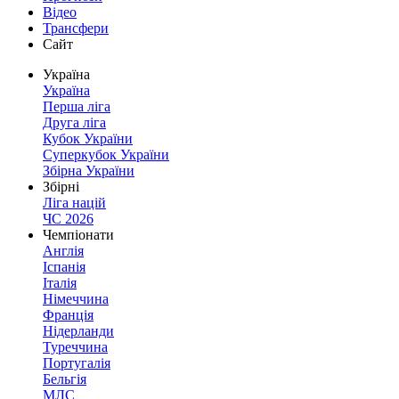
Відео
Трансфери
Сайт
Україна
Україна
Перша ліга
Друга ліга
Кубок України
Суперкубок України
Збірна України
Збірні
Ліга націй
ЧС 2026
Чемпіонати
Англія
Іспанія
Італія
Німеччина
Франція
Нідерланди
Туреччина
Португалія
Бельгія
МЛС