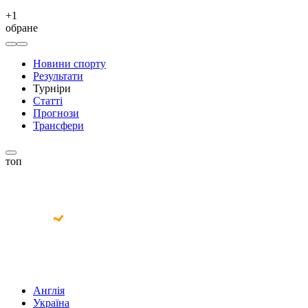
+
1
обране
Новини спорту
Результати
Турніри
Статті
Прогнози
Трансфери
топ
Англія
Україна