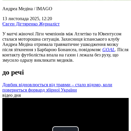
Андреа Медіна / IMAGO
13 листопада 2025, 12:20
Євген Дігтяренко
Журналіст
У матчі жіночої Ліги чемпіонів між Атлетіко та Ювентусом
сталася моторошна ситуація. Захисниця іспанського клубу
Андреа Медіна отримала травматичне ушкодження мозку
після зіткнення з Барбарою Бонансеа, повідомляє
GOAL
. Після
контакту футболістка впала на газон і лежала без руху, що
змусило одразу викликати медиків.
до речі
Довбик відновлюється від травми – стало відомо, коли
повернеться форвард збірної України
відео дня