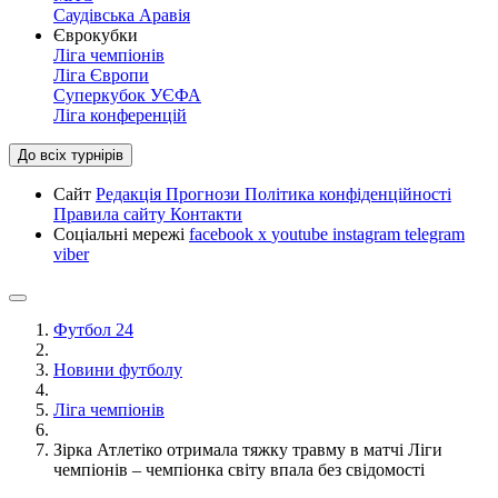
Саудівська Аравія
Єврокубки
Ліга чемпіонів
Ліга Європи
Суперкубок УЄФА
Ліга конференцій
До всіх турнірів
Сайт
Редакція
Прогнози
Політика конфіденційності
Правила сайту
Контакти
Соціальні мережі
facebook
x
youtube
instagram
telegram
viber
Футбол 24
Новини футболу
Ліга чемпіонів
Зірка Атлетіко отримала тяжку травму в матчі Ліги
чемпіонів – чемпіонка світу впала без свідомості