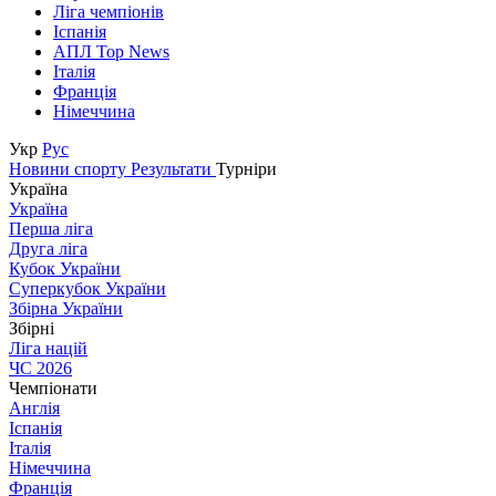
Ліга чемпіонів
Іспанія
АПЛ Top News
Італія
Франція
Німеччина
Укр
Рус
Новини спорту
Результати
Турніри
Україна
Україна
Перша ліга
Друга ліга
Кубок України
Суперкубок України
Збірна України
Збірні
Ліга націй
ЧС 2026
Чемпіонати
Англія
Іспанія
Італія
Німеччина
Франція