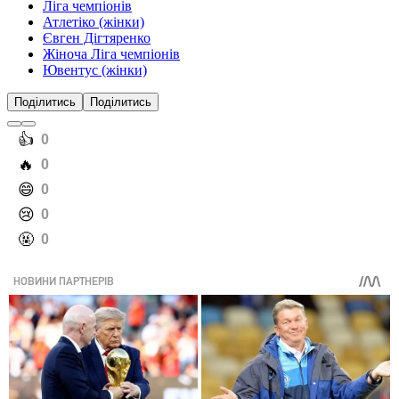
Ліга чемпіонів
Атлетіко (жінки)
Євген Дігтяренко
Жіноча Ліга чемпіонів
Ювентус (жінки)
Поділитись
Поділитись
️👍
0
️🔥
0
️😄
0
️😢
0
️🤬
0