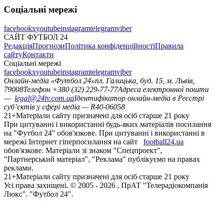
Соціальні мережі
facebook
x
youtube
instagram
telegram
viber
САЙТ ФУТБОЛ 24
Редакція
Прогнози
Політика конфіденційності
Правила
сайту
Контакти
Соціальні мережі
facebook
x
youtube
instagram
telegram
viber
Онлайн-медіа «Футбол 24»
пл. Галицька, буд. 15, м. Львів,
79008
Телефон +380 (32) 229-77-77
Адреса електронної пошти
—
legal@24tv.com.ua
Ідентифікатор онлайн-медіа в Реєстрі
суб’єктів у сфері медіа — R40-06058
21+
Матеріали сайту призначені для осіб старше 21 року
При цитуванні і використанні будь-яких матеріалів посилання
на "Футбол 24" обов'язкове. При цитуванні і використанні в
мережі Інтернет гіперпосилання на сайт
football24.ua
обов'язкове. Матеріали зі знаком "Спецпроект",
"Партнерський матеріал", "Реклама" публікуємо на правах
реклами.
21+
Матеріали сайту призначені для осіб старше 21 року
Усi права захищенi. © 2005 -
2026
, ПрАТ "Телерадіокомпанія
Люкс". "Футбол 24".