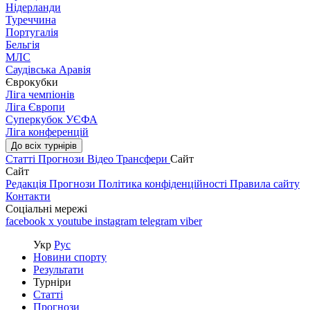
Нідерланди
Туреччина
Португалія
Бельгія
МЛС
Саудівська Аравія
Єврокубки
Ліга чемпіонів
Ліга Європи
Суперкубок УЄФА
Ліга конференцій
До всіх турнірів
Статті
Прогнози
Відео
Трансфери
Сайт
Сайт
Редакція
Прогнози
Політика конфіденційності
Правила сайту
Контакти
Соціальні мережі
facebook
x
youtube
instagram
telegram
viber
Укр
Рус
Новини спорту
Результати
Турніри
Статті
Прогнози