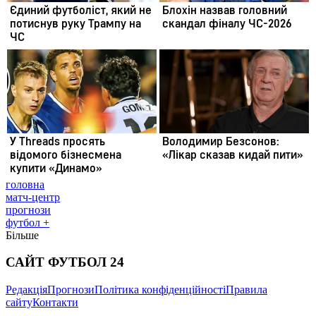
головна
матч-центр
прогнози
футбол +
Більше
САЙТ ФУТБОЛ 24
Редакція
Прогнози
Політика конфіденційності
Правила
сайту
Контакти