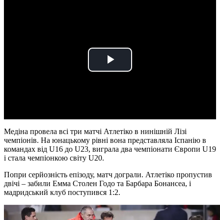
Play
Video
Медіна провела всі три матчі Атлетіко в нинішній Лізі
чемпіонів. На юнацькому рівні вона представляла Іспанію в
командах від U16 до U23, виграла два чемпіонати Європи U19
і стала чемпіонкою світу U20.
Попри серйозність епізоду, матч дограли. Атлетіко пропустив
двічі – забили Емма Столен Годо та Барбара Бонансеа, і
мадридський клуб поступився 1:2.