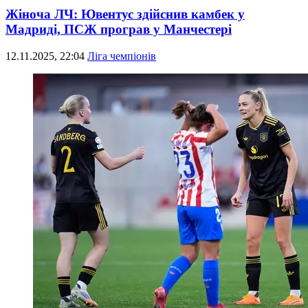
Жіноча ЛЧ: Ювентус здійснив камбек у
Мадриді, ПСЖ програв у Манчестері
12.11.2025, 22:04
Ліга чемпіонів