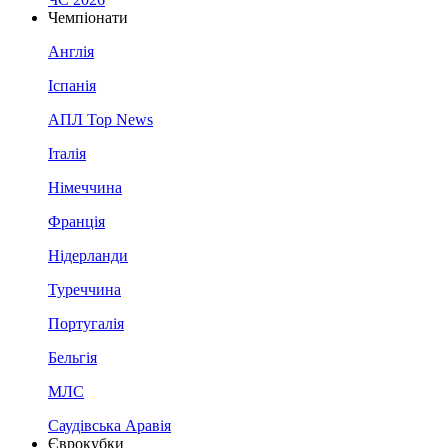
Чемпіонати
Англія
Іспанія
АПЛ Top News
Італія
Німеччина
Франція
Нідерланди
Туреччина
Португалія
Бельгія
МЛС
Саудівська Аравія
Єврокубки