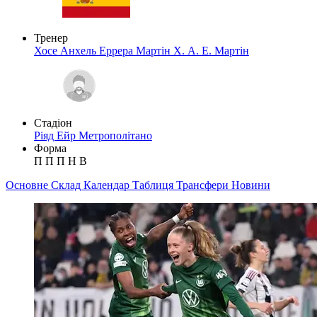
Тренер
Хосе Анхель Еррера Мартін
Х. А. Е. Мартін
Стадіон
Ріяд Ейр Метрополітано
Форма
П
П
П
Н
В
Основне
Склад
Календар
Таблиця
Трансфери
Новини