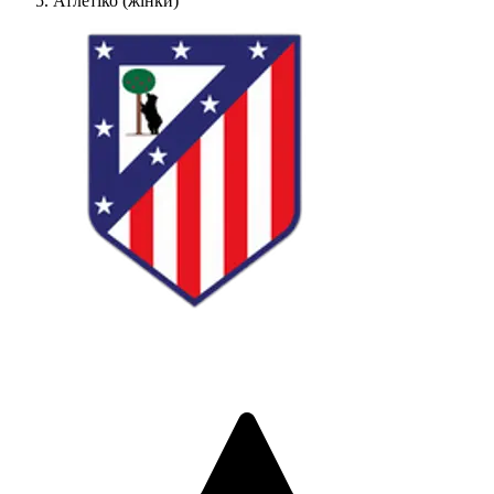
Атлетіко (жінки)