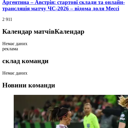
Аргентина – Австрія: стартові склади та онлайн-
трансляція матчу ЧС-2026 – відома доля Мессі
2 911
Календар матчів
Календар
Немає даних
реклама
склад команди
Немає даних
Новини команди