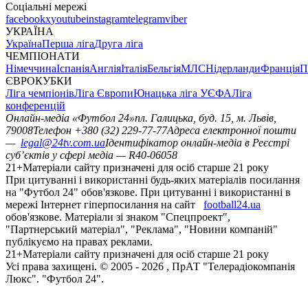
Соціальні мережі
facebook
x
youtube
instagram
telegram
viber
УКРАЇНА
Україна
Перша ліга
Друга ліга
ЧЕМПІОНАТИ
Німеччина
Іспанія
Англія
Італія
Бельгія
МЛС
Нідерланди
Франція
П
ЄВРОКУБКИ
Ліга чемпіонів
Ліга Європи
Юнацька ліга УЄФА
Ліга
конференцій
Онлайн-медіа «Футбол 24»
пл. Галицька, буд. 15, м. Львів,
79008
Телефон +380 (32) 229-77-77
Адреса електронної пошти
—
legal@24tv.com.ua
Ідентифікатор онлайн-медіа в Реєстрі
суб’єктів у сфері медіа — R40-06058
21+
Матеріали сайту призначені для осіб старше 21 року
При цитуванні і використанні будь-яких матеріалів посилання
на "Футбол 24" обов'язкове. При цитуванні і використанні в
мережі Інтернет гіперпосилання на сайт
football24.ua
обов'язкове. Матеріали зі знаком "Спецпроект",
"Партнерський матеріал", "Реклама", "Новини компаній"
публікуємо на правах реклами.
21+
Матеріали сайту призначені для осіб старше 21 року
Усi права захищенi. © 2005 -
2026
, ПрАТ "Телерадіокомпанія
Люкс". "Футбол 24".