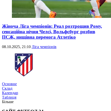
Жіноча Ліга чемпіонів: Реал розтрощив Рому,
сенсаційна нічия Челсі, Вольфсбург розбив
ПСЖ, нищівна перемога Атлетіко
08.10.2025, 21:10
Ліга чемпіонів
Трансфери
Основне
Склад
Календар
Таблиця
Більше