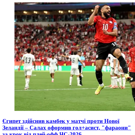
Єгипет здійснив камбек у матчі проти Нової
Зеландії – Салах оформив гол+асист, "фараони"
за крок від плей-офф ЧС-2026