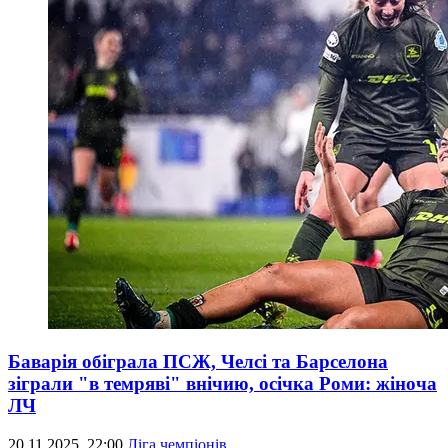
Баварія обіграла ПСЖ, Челсі та Барселона
зіграли "в темряві" внічию, осічка Роми: жіноча
ЛЧ
20.11.2025, 22:00
Ліга чемпіонів