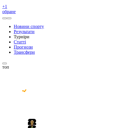
+
1
обране
Новини спорту
Результати
Турніри
Статті
Прогнози
Трансфери
топ