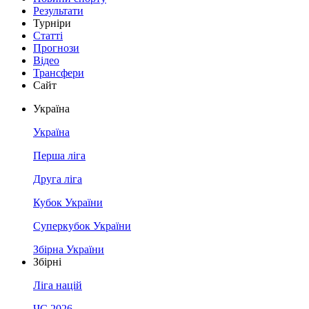
Результати
Турніри
Статті
Прогнози
Відео
Трансфери
Сайт
Україна
Україна
Перша ліга
Друга ліга
Кубок України
Суперкубок України
Збірна України
Збірні
Ліга націй
ЧС 2026