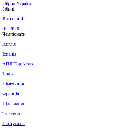
Збірна України
Збірні
Ліга націй
ЧС 2026
Чемпіонати
Англія
Іспанія
АПЛ Top News
Італія
Німеччина
Франція
Нідерланди
Туреччина
Португалія