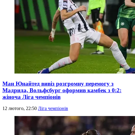
Ман Юнайтед вивіз розгромну перемогу з
Мадрида, Вольфсбург оформив камбек з 0:2:
жіноча Ліга чемпіонів
12 лютого, 22:50
Ліга чемпіонів