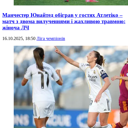
Манчестер Юнайтед обіграв у гостях Атлетіко –
матч з двома вилученнями і жахливою травмою:
жіноча ЛЧ
16.10.2025, 18:50
Ліга чемпіонів