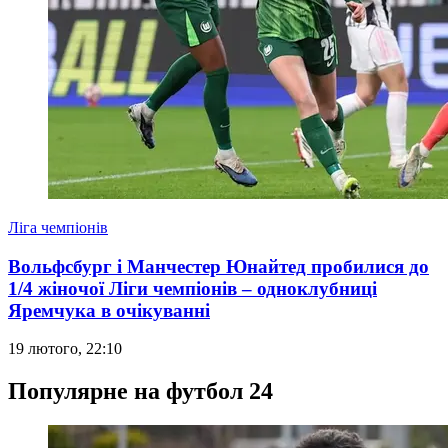
Ліга чемпіонів
Вольфсбург і Манчестер Юнайтед пробилися до
1/4 жіночої Ліги чемпіонів – одноклубниці
Яремчука в очікуванні
19 лютого, 22:10
Популярне на футбол 24