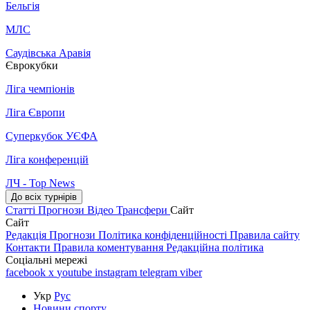
Бельгія
МЛС
Саудівська Аравія
Єврокубки
Ліга чемпіонів
Ліга Європи
Суперкубок УЄФА
Ліга конференцій
ЛЧ - Top News
До всіх турнірів
Статті
Прогнози
Відео
Трансфери
Сайт
Сайт
Редакція
Прогнози
Політика конфіденційності
Правила сайту
Контакти
Правила коментування
Редакційна політика
Соціальні мережі
facebook
x
youtube
instagram
telegram
viber
Укр
Рус
Новини спорту