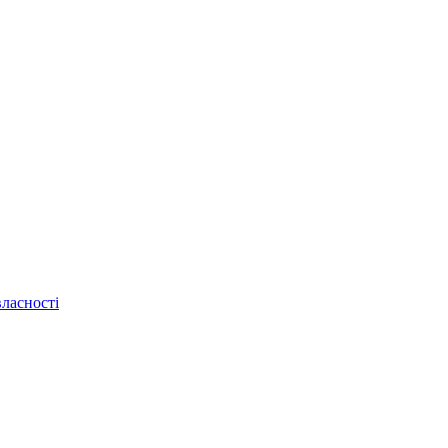
ласності