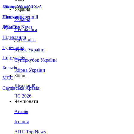
Збірна України
Італія
Суперкубок УЄФА
Україна
Німеччина
Ліга конференцій
Україна
Франція
ЛЧ - Top News
Перша ліга
Нідерланди
Друга ліга
Туреччина
Кубок України
Португалія
Суперкубок України
Бельгія
Збірна України
Збірні
МЛС
Ліга націй
Саудівська Аравія
ЧС 2026
Чемпіонати
Англія
Іспанія
АПЛ Top News