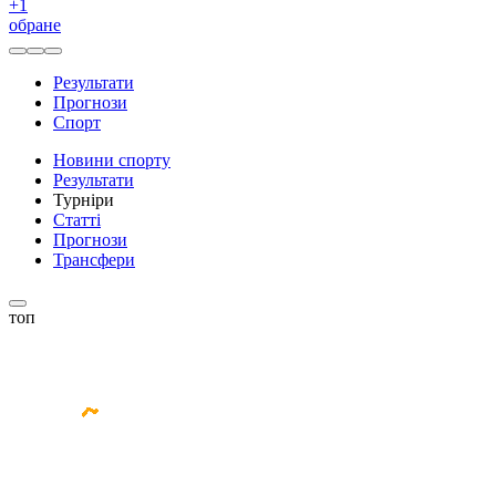
+
1
обране
Результати
Прогнози
Спорт
Новини спорту
Результати
Турніри
Статті
Прогнози
Трансфери
топ