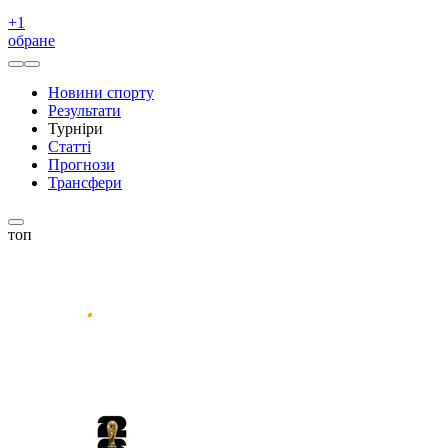
+
1
обране
Новини спорту
Результати
Турніри
Статті
Прогнози
Трансфери
топ