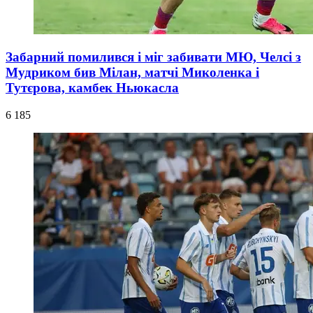
Забарний помилився і міг забивати МЮ, Челсі з
Мудриком бив Мілан, матчі Миколенка і
Тутєрова, камбек Ньюкасла
6 185