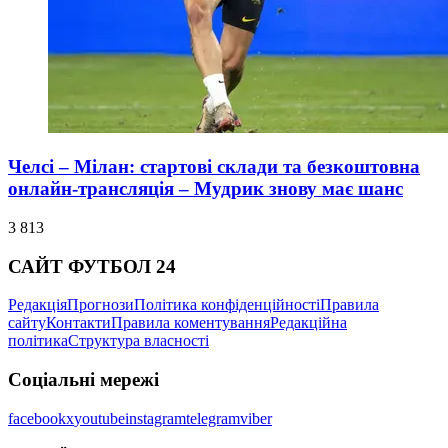
Челсі – Мілан: стартові склади та безкоштовна
онлайн-трансляція – Мудрик знову має шанс
3 813
САЙТ ФУТБОЛ 24
Редакція
Прогнози
Політика конфіденційності
Правила
сайту
Контакти
Правила коментування
Редакційна
політика
Структура власності
Соціальні мережі
facebook
x
youtube
instagram
telegram
viber