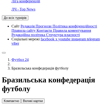
Ліга конференцій
ЛЧ - Top News
До всіх турнірів
Сайт
Редакція
Прогнози
Політика конфіденційності
Правила сайту
Контакти
Правила коментування
Редакційна політика
Структура власності
Соціальні мережі
facebook
x
youtube
instagram
telegram
viber
Футбол 24
Бразильська конфедерація футболу
Бразильська конфедерація
футболу
Компактно
Великі картки