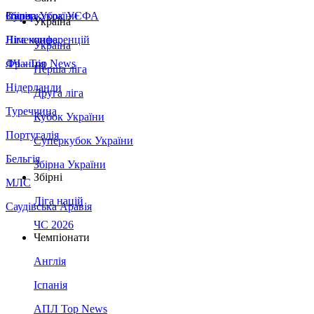
Збірна України
Італія
Суперкубок УЄФА
Україна
Німеччина
Ліга конференцій
Україна
Франція
ЛЧ - Top News
Перша ліга
Нідерланди
Друга ліга
Туреччина
Кубок України
Португалія
Суперкубок України
Бельгія
Збірна України
Збірні
МЛС
Ліга націй
Саудівська Аравія
ЧС 2026
Чемпіонати
Англія
Іспанія
АПЛ Top News