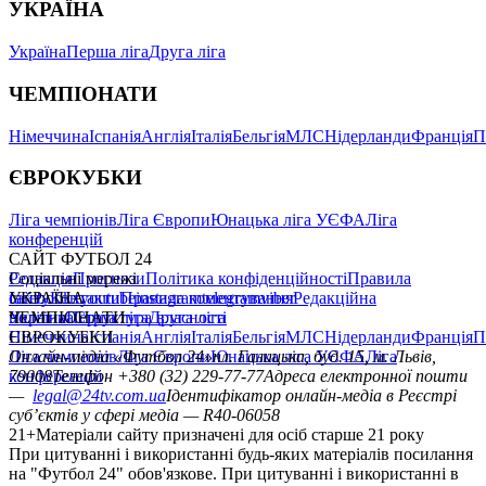
УКРАЇНА
Україна
Перша ліга
Друга ліга
ЧЕМПІОНАТИ
Німеччина
Іспанія
Англія
Італія
Бельгія
МЛС
Нідерланди
Франція
П
ЄВРОКУБКИ
Ліга чемпіонів
Ліга Європи
Юнацька ліга УЄФА
Ліга
конференцій
САЙТ ФУТБОЛ 24
Редакція
Соціальні мережі
Прогнози
Політика конфіденційності
Правила
сайту
facebook
УКРАЇНА
Контакти
x
youtube
Правила коментування
instagram
telegram
viber
Редакційна
політика
Україна
ЧЕМПІОНАТИ
Перша ліга
Структура власності
Друга ліга
Німеччина
ЄВРОКУБКИ
Іспанія
Англія
Італія
Бельгія
МЛС
Нідерланди
Франція
П
Ліга чемпіонів
Онлайн-медіа «Футбол 24»
Ліга Європи
Юнацька ліга УЄФА
пл. Галицька, буд. 15, м. Львів,
Ліга
конференцій
79008
Телефон +380 (32) 229-77-77
Адреса електронної пошти
—
legal@24tv.com.ua
Ідентифікатор онлайн-медіа в Реєстрі
суб’єктів у сфері медіа — R40-06058
21+
Матеріали сайту призначені для осіб старше 21 року
При цитуванні і використанні будь-яких матеріалів посилання
на "Футбол 24" обов'язкове. При цитуванні і використанні в