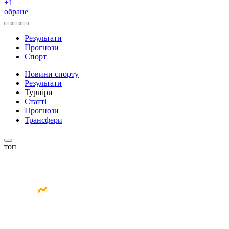
+
1
обране
Результати
Прогнози
Спорт
Новини спорту
Результати
Турніри
Статті
Прогнози
Трансфери
топ