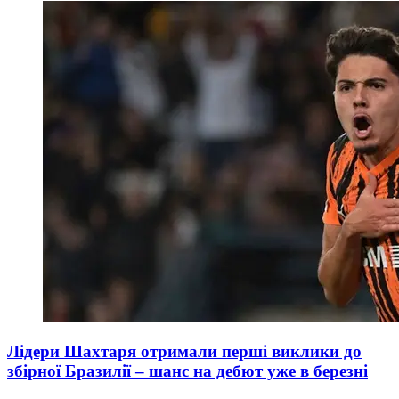
Лідери Шахтаря отримали перші виклики до
збірної Бразилії – шанс на дебют уже в березні