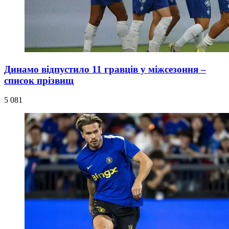
Динамо відпустило 11 гравців у міжсезоння –
список прізвищ
5 081