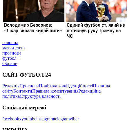
головна
матч-центр
прогнози
футбол +
Обране
САЙТ ФУТБОЛ 24
Редакція
Прогнози
Політика конфіденційності
Правила
сайту
Контакти
Правила коментування
Редакційна
політика
Структура власності
Соціальні мережі
facebook
x
youtube
instagram
telegram
viber