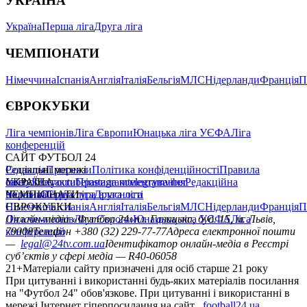
УКРАЇНА
Україна
Перша ліга
Друга ліга
ЧЕМПІОНАТИ
Німеччина
Іспанія
Англія
Італія
Бельгія
МЛС
Нідерланди
Франція
П
ЄВРОКУБКИ
Ліга чемпіонів
Ліга Європи
Юнацька ліга УЄФА
Ліга
конференцій
САЙТ ФУТБОЛ 24
Редакція
Соціальні мережі
Прогнози
Політика конфіденційності
Правила
сайту
facebook
УКРАЇНА
Контакти
x
youtube
Правила коментування
instagram
telegram
viber
Редакційна
політика
Україна
ЧЕМПІОНАТИ
Перша ліга
Структура власності
Друга ліга
Німеччина
ЄВРОКУБКИ
Іспанія
Англія
Італія
Бельгія
МЛС
Нідерланди
Франція
П
Ліга чемпіонів
Онлайн-медіа «Футбол 24»
Ліга Європи
Юнацька ліга УЄФА
пл. Галицька, буд. 15, м. Львів,
Ліга
конференцій
79008
Телефон +380 (32) 229-77-77
Адреса електронної пошти
—
legal@24tv.com.ua
Ідентифікатор онлайн-медіа в Реєстрі
суб’єктів у сфері медіа — R40-06058
21+
Матеріали сайту призначені для осіб старше 21 року
При цитуванні і використанні будь-яких матеріалів посилання
на "Футбол 24" обов'язкове. При цитуванні і використанні в
мережі Інтернет гіперпосилання на сайт
football24.ua