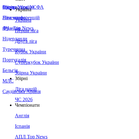
Збірна України
Італія
Суперкубок УЄФА
Україна
Німеччина
Ліга конференцій
Україна
Франція
ЛЧ - Top News
Перша ліга
Нідерланди
Друга ліга
Туреччина
Кубок України
Португалія
Суперкубок України
Бельгія
Збірна України
Збірні
МЛС
Ліга націй
Саудівська Аравія
ЧС 2026
Чемпіонати
Англія
Іспанія
АПЛ Top News