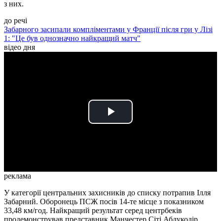
з них.
до речі
Забарного засипали компліментами у Франції після гри у Лізі
1: "Це був однозначно найкращий матч"
відео дня
Play
Video
реклама
У категорії центральних захисників до списку потрапив Ілля
Забарний. Оборонець ПСЖ посів 14-те місце з показником
33,48 км/год. Найкращий результат серед центрбеків
продемонстрував представник Манчестер Сіті Абдукодір