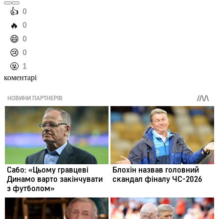
️👍
0
️🔥
0
️😄
0
️😢
0
️🤬
1
коментарі