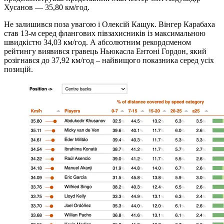
Хусанов — 35,80 км/год.
Не залишився поза увагою і Олексій Кащук. Вінгер Карабаха
став 13-м серед флангових півзахисників із максимальною
швидкістю 34,03 км/год. А абсолютним рекордсменом
рейтингу виявився гравець Ньюкасла Ентоні Гордон, який
розігнався до 37,92 км/год – найвищого показника серед усіх
позицій.