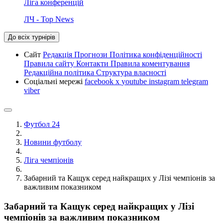
Ліга конференцій
ЛЧ - Top News
До всіх турнірів
Сайт
Редакція
Прогнози
Політика конфіденційності
Правила сайту
Контакти
Правила коментування
Редакційна політика
Структура власності
Соціальні мережі
facebook
x
youtube
instagram
telegram
viber
Футбол 24
Новини футболу
Ліга чемпіонів
Забарний та Кащук серед найкращих у Лізі чемпіонів за
важливим показником
Забарний та Кащук серед найкращих у Лізі
чемпіонів за важливим показником