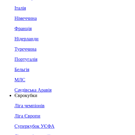
Італія
Німеччина
Франція
Нідерланди
Туреччина
Португалія
Бельгія
МЛС
Саудівська Аравія
Єврокубки
Ліга чемпіонів
Ліга Європи
Суперкубок УЄФА