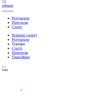
+
1
обране
Результати
Прогнози
Спорт
Новини спорту
Результати
Турніри
Статті
Прогнози
Трансфери
топ