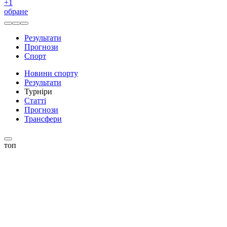
+
1
обране
Результати
Прогнози
Спорт
Новини спорту
Результати
Турніри
Статті
Прогнози
Трансфери
топ