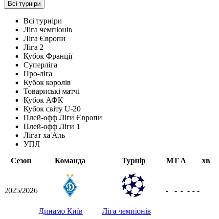
Всі турніри
Всі турніри
Ліга чемпіонів
Ліга Європи
Ліга 2
Кубок Франції
Суперліга
Про-ліга
Кубок королів
Товариські матчі
Кубок АФК
Кубок світу U-20
Плей-офф Ліги Європи
Плей-офф Ліги 1
Лігат ха'Аль
УПЛ
Сезон
Команда
Турнір
М
Г
А
хв
2025/2026
-
-
-
-
-
-
Динамо Київ
Ліга чемпіонів