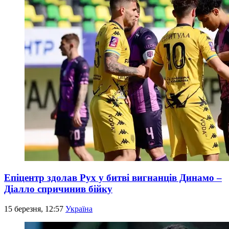
Епіцентр здолав Рух у битві вигнанців Динамо –
Діалло спричинив бійку
15 березня, 12:57
Україна