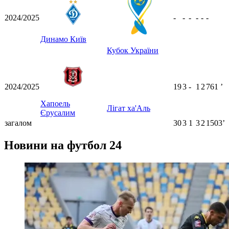
2024/2025
-
-
-
-
-
-
Динамо Київ
Кубок України
2024/2025
19
3
-
1
2
761
ʼ
Хапоель
Лігат ха'Аль
Єрусалим
загалом
30
3
1
3
2
1503ʼ
Новини на футбол 24