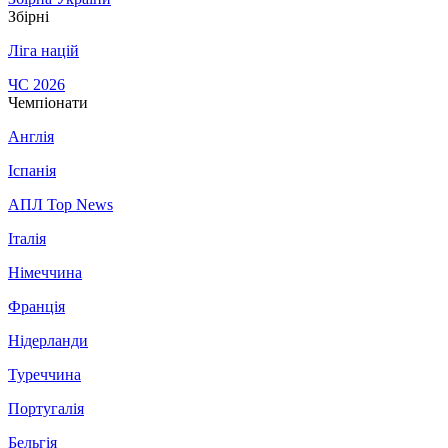
Збірні
Ліга націй
ЧС 2026
Чемпіонати
Англія
Іспанія
АПЛ Top News
Італія
Німеччина
Франція
Нідерланди
Туреччина
Португалія
Бельгія