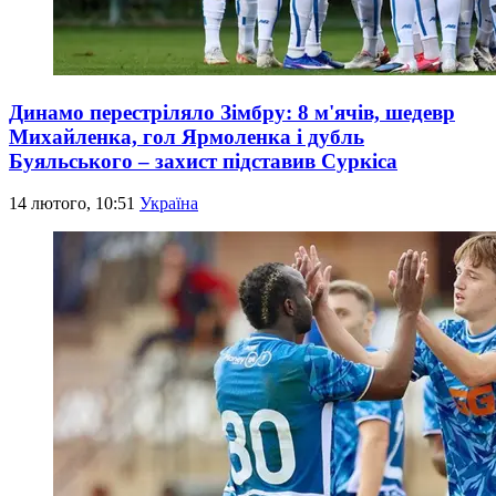
Динамо перестріляло Зімбру: 8 м'ячів, шедевр
Михайленка, гол Ярмоленка і дубль
Буяльського – захист підставив Суркіса
14 лютого, 10:51
Україна