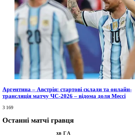
Аргентина – Австрія: стартові склади та онлайн-
трансляція матчу ЧС-2026 – відома доля Мессі
3 169
Останні матчі гравця
хв
Г
А