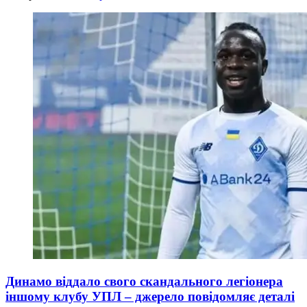
Динамо віддало свого скандального легіонера
іншому клубу УПЛ – джерело повідомляє деталі