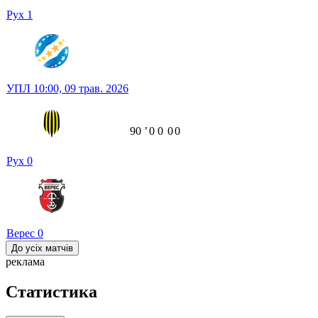
Рух
1
УПЛ
10:00,
09 трав. 2026
90
ʼ
0
0
0
0
Рух
0
Верес
0
До усіх матчів
реклама
Статистика