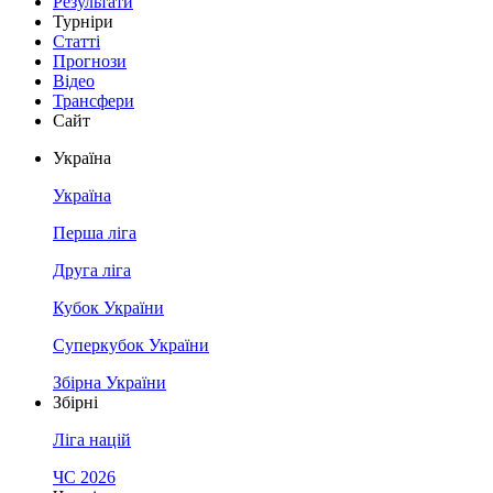
Результати
Турніри
Статті
Прогнози
Відео
Трансфери
Сайт
Україна
Україна
Перша ліга
Друга ліга
Кубок України
Суперкубок України
Збірна України
Збірні
Ліга націй
ЧС 2026