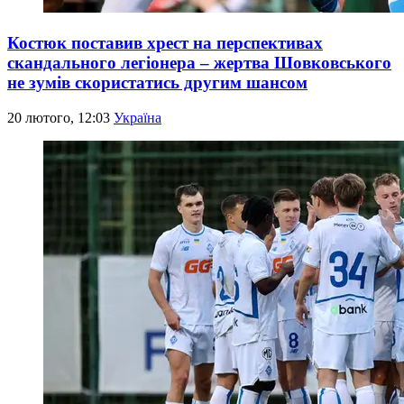
Костюк поставив хрест на перспективах
скандального легіонера – жертва Шовковського
не зумів скористатись другим шансом
20 лютого, 12:03
Україна