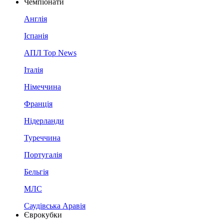
Чемпіонати
Англія
Іспанія
АПЛ Top News
Італія
Німеччина
Франція
Нідерланди
Туреччина
Португалія
Бельгія
МЛС
Саудівська Аравія
Єврокубки