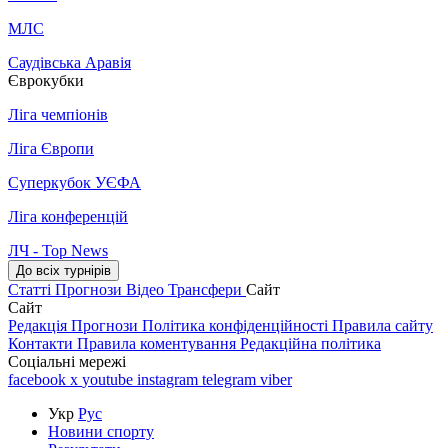
МЛС
Саудівська Аравія
Єврокубки
Ліга чемпіонів
Ліга Європи
Суперкубок УЄФА
Ліга конференцій
ЛЧ - Top News
До всіх турнірів
Статті
Прогнози
Відео
Трансфери
Сайт
Сайт
Редакція
Прогнози
Політика конфіденційності
Правила сайту
Контакти
Правила коментування
Редакційна політика
Соціальні мережі
facebook
x
youtube
instagram
telegram
viber
Укр
Рус
Новини спорту