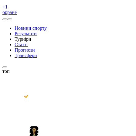
+
1
обране
Новини спорту
Результати
Турніри
Статті
Прогнози
Трансфери
топ