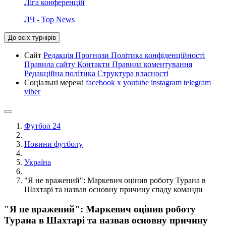
Ліга конференцій
ЛЧ - Top News
До всіх турнірів
Сайт
Редакція
Прогнози
Політика конфіденційності
Правила сайту
Контакти
Правила коментування
Редакційна політика
Структура власності
Соціальні мережі
facebook
x
youtube
instagram
telegram
viber
Футбол 24
Новини футболу
Україна
"Я не вражений": Маркевич оцінив роботу Турана в
Шахтарі та назвав основну причину спаду команди
"Я не вражений": Маркевич оцінив роботу
Турана в Шахтарі та назвав основну причину