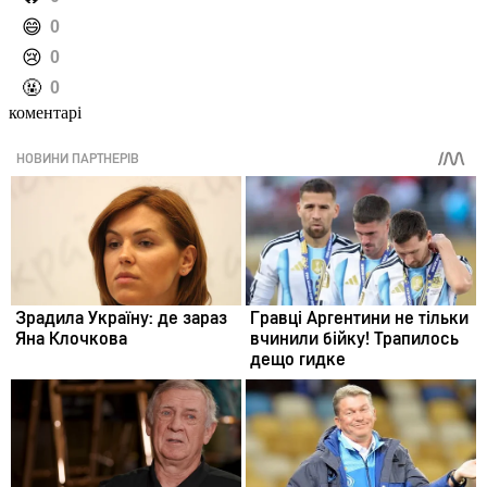
️😄
0
️😢
0
️🤬
0
коментарі