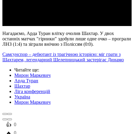
Video
Нагадаємо, Арда Туран влітку очолив Шахтар. У двох
останніх матчах "гірники" здобули лише одне очко – програли
ЛНЗ (1:4) та зіграли внічию з Поліссям (0:0).
Самсунспор – дебютант із трагічною історією: міг грати з
Шахтарем, легендарний Шелепницький застерігає Динамо
Читайте ще
:
Мирон Маркевич
Арда Туран
Шахтар
Ліга конференцій
Україна
Мирон Маркевич
️👍
0
️🔥
0