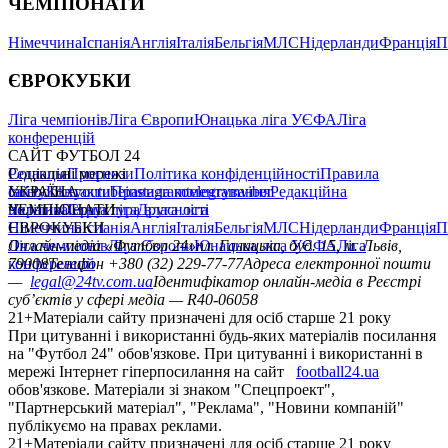
ЧЕМПІОНАТИ
Німеччина
Іспанія
Англія
Італія
Бельгія
МЛС
Нідерланди
Франція
П
ЄВРОКУБКИ
Ліга чемпіонів
Ліга Європи
Юнацька ліга УЄФА
Ліга
конференцій
САЙТ ФУТБОЛ 24
Редакція
Соціальні мережі
Прогнози
Політика конфіденційності
Правила
сайту
facebook
УКРАЇНА
Контакти
x
youtube
Правила коментування
instagram
telegram
viber
Редакційна
політика
Україна
ЧЕМПІОНАТИ
Перша ліга
Структура власності
Друга ліга
Німеччина
ЄВРОКУБКИ
Іспанія
Англія
Італія
Бельгія
МЛС
Нідерланди
Франція
П
Ліга чемпіонів
Онлайн-медіа «Футбол 24»
Ліга Європи
Юнацька ліга УЄФА
пл. Галицька, буд. 15, м. Львів,
Ліга
конференцій
79008
Телефон +380 (32) 229-77-77
Адреса електронної пошти
—
legal@24tv.com.ua
Ідентифікатор онлайн-медіа в Реєстрі
суб’єктів у сфері медіа — R40-06058
21+
Матеріали сайту призначені для осіб старше 21 року
При цитуванні і використанні будь-яких матеріалів посилання
на "Футбол 24" обов'язкове. При цитуванні і використанні в
мережі Інтернет гіперпосилання на сайт
football24.ua
обов'язкове. Матеріали зі знаком "Спецпроект",
"Партнерський матеріал", "Реклама", "Новини компаній"
публікуємо на правах реклами.
21+
Матеріали сайту призначені для осіб старше 21 року