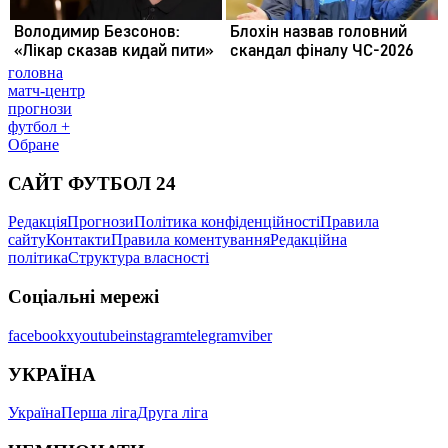
головна
матч-центр
прогнози
футбол +
Обране
САЙТ ФУТБОЛ 24
Редакція
Прогнози
Політика конфіденційності
Правила
сайту
Контакти
Правила коментування
Редакційна
політика
Структура власності
Соціальні мережі
facebook
x
youtube
instagram
telegram
viber
УКРАЇНА
Україна
Перша ліга
Друга ліга