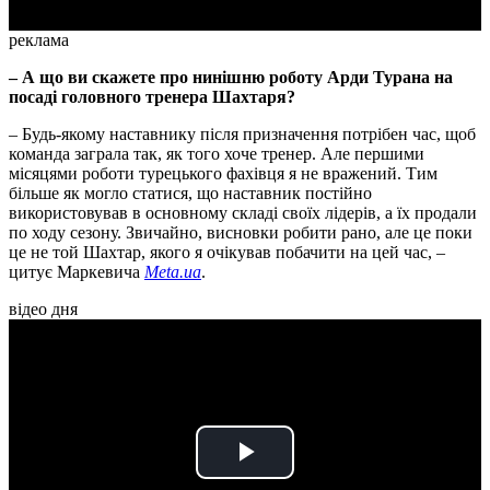
реклама
– А що ви скажете про нинішню роботу Арди Турана на
посаді головного тренера Шахтаря?
– Будь-якому наставнику після призначення потрібен час, щоб
команда заграла так, як того хоче тренер. Але першими
місяцями роботи турецького фахівця я не вражений. Тим
більше як могло статися, що наставник постійно
використовував в основному складі своїх лідерів, а їх продали
по ходу сезону. Звичайно, висновки робити рано, але це поки
це не той Шахтар, якого я очікував побачити на цей час, –
цитує Маркевича
Meta.ua
.
відео дня
Play