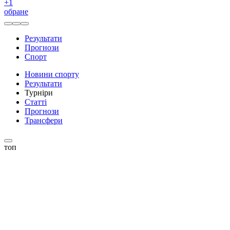
+
1
обране
Результати
Прогнози
Спорт
Новини спорту
Результати
Турніри
Статті
Прогнози
Трансфери
топ