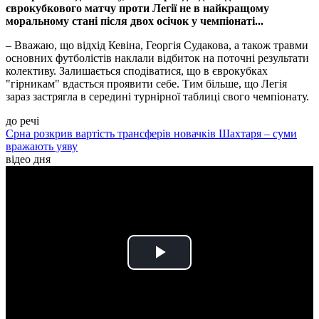
єврокубкового матчу проти Легії не в найкращому
моральному стані після двох осічок у чемпіонаті...
– Вважаю, що відхід Кевіна, Георгія Судакова, а також травми
основних футболістів наклали відбиток на поточні результати
колективу. Залишається сподіватися, що в єврокубках
"гірникам" вдасться проявити себе. Тим більше, що Легія
зараз застрягла в середині турнірної таблиці свого чемпіонату.
до речі
Срна розкрив вартість трансферів новачків Шахтаря – суми
вражають уяву
відео дня
Play
Video