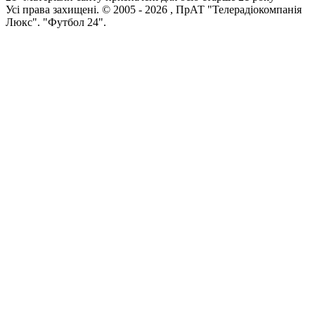
Усi права захищенi. © 2005 -
2026
, ПрАТ "Телерадіокомпанія
Люкс". "Футбол 24".