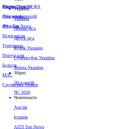
Збірна України
Італія
Суперкубок УЄФА
Україна
Німеччина
Ліга конференцій
Україна
Франція
ЛЧ - Top News
Перша ліга
Нідерланди
Друга ліга
Туреччина
Кубок України
Португалія
Суперкубок України
Бельгія
Збірна України
Збірні
МЛС
Ліга націй
Саудівська Аравія
ЧС 2026
Чемпіонати
Англія
Іспанія
АПЛ Top News