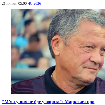
21 липня, 05:00
ЧС 2026
"М’яч у них не йде у ворота": Маркевич про