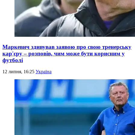
Маркевич здивував заявою про свою тренерську
кар'єру – розповів, чим може бути корисним у
футболі
12 липня, 16:25
Україна