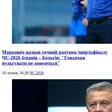
Маркевич назвав точний рахунок чвертьфіналу
ЧС-2026 Іспанія – Бельгія: "Глядачам
нудьгувати не доведеться"
10 липня, 16:28
ЧС 2026