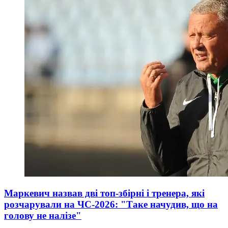
Маркевич назвав дві топ-збірні і тренера, які
розчарували на ЧС-2026: "Таке начудив, що на
голову не налізе"