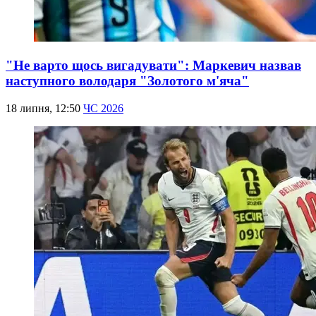
"Не варто щось вигадувати": Маркевич назвав
наступного володаря "Золотого м'яча"
18 липня, 12:50
ЧС 2026