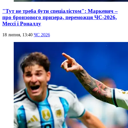
"Тут не треба бути спеціалістом": Маркевич –
про бронзового призера, переможця ЧС-2026,
Мессі і Роналду
18 липня, 13:40
ЧС 2026