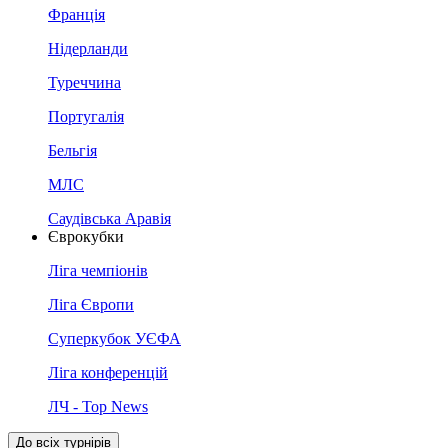
Франція
Нідерланди
Туреччина
Португалія
Бельгія
МЛС
Саудівська Аравія
Єврокубки
Ліга чемпіонів
Ліга Європи
Суперкубок УЄФА
Ліга конференцій
ЛЧ - Top News
До всіх турнірів