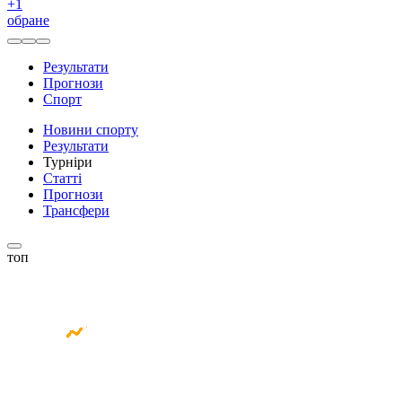
+
1
обране
Результати
Прогнози
Спорт
Новини спорту
Результати
Турніри
Статті
Прогнози
Трансфери
топ