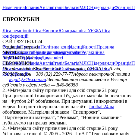
Німеччина
Іспанія
Англія
Італія
Бельгія
МЛС
Нідерланди
Франція
П
ЄВРОКУБКИ
Ліга чемпіонів
Ліга Європи
Юнацька ліга УЄФА
Ліга
конференцій
САЙТ ФУТБОЛ 24
Редакція
Соціальні мережі
Прогнози
Політика конфіденційності
Правила
сайту
facebook
УКРАЇНА
Контакти
x
youtube
Правила коментування
instagram
telegram
viber
Редакційна
політика
Україна
ЧЕМПІОНАТИ
Перша ліга
Структура власності
Друга ліга
Німеччина
ЄВРОКУБКИ
Іспанія
Англія
Італія
Бельгія
МЛС
Нідерланди
Франція
П
Ліга чемпіонів
Онлайн-медіа «Футбол 24»
Ліга Європи
Юнацька ліга УЄФА
пл. Галицька, буд. 15, м. Львів,
Ліга
конференцій
79008
Телефон +380 (32) 229-77-77
Адреса електронної пошти
—
legal@24tv.com.ua
Ідентифікатор онлайн-медіа в Реєстрі
суб’єктів у сфері медіа — R40-06058
21+
Матеріали сайту призначені для осіб старше 21 року
При цитуванні і використанні будь-яких матеріалів посилання
на "Футбол 24" обов'язкове. При цитуванні і використанні в
мережі Інтернет гіперпосилання на сайт
football24.ua
обов'язкове. Матеріали зі знаком "Спецпроект",
"Партнерський матеріал", "Реклама", "Новини компаній"
публікуємо на правах реклами.
21+
Матеріали сайту призначені для осіб старше 21 року
Усi права захищенi. © 2005 -
2026
, ПрАТ "Телерадіокомпанія