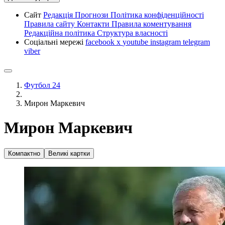
Сайт
Редакція
Прогнози
Політика конфіденційності
Правила сайту
Контакти
Правила коментування
Редакційна політика
Структура власності
Соціальні мережі
facebook
x
youtube
instagram
telegram
viber
Футбол 24
Мирон Маркевич
Мирон Маркевич
Компактно
Великі картки