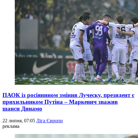
ПАОК із росіянином змінив Луческу, президент є
прихильником Путіна – Маркевич зважив
шанси Динамо
22 липня, 07:05
Ліга Європи
реклама