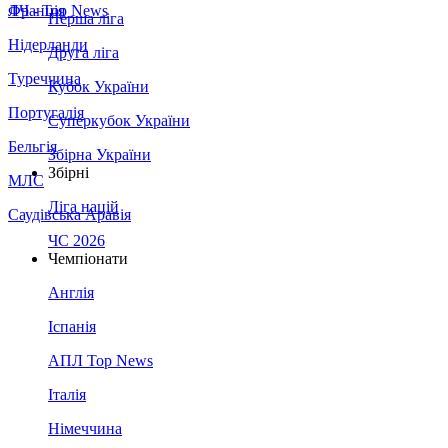
Франція
ЛЧ - Top News
Перша ліга
Нідерланди
Друга ліга
Туреччина
Кубок України
Португалія
Суперкубок України
Бельгія
Збірна України
Збірні
МЛС
Ліга націй
Саудівська Аравія
ЧС 2026
Чемпіонати
Англія
Іспанія
АПЛ Top News
Італія
Німеччина