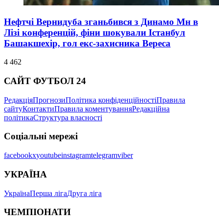
Нефтчі Вернидуба зганьбився з Динамо Мн в
Лізі конференцій, фіни шокували Істанбул
Башакшехір, гол екс-захисника Вереса
4 462
САЙТ ФУТБОЛ 24
Редакція
Прогнози
Політика конфіденційності
Правила
сайту
Контакти
Правила коментування
Редакційна
політика
Структура власності
Соціальні мережі
facebook
x
youtube
instagram
telegram
viber
УКРАЇНА
Україна
Перша ліга
Друга ліга
ЧЕМПІОНАТИ