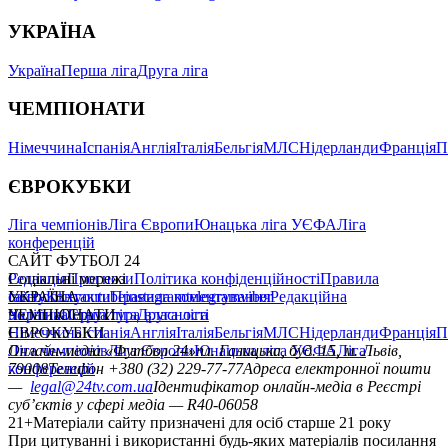
УКРАЇНА
Україна
Перша ліга
Друга ліга
ЧЕМПІОНАТИ
Німеччина
Іспанія
Англія
Італія
Бельгія
МЛС
Нідерланди
Франція
П
ЄВРОКУБКИ
Ліга чемпіонів
Ліга Європи
Юнацька ліга УЄФА
Ліга
конференцій
САЙТ ФУТБОЛ 24
Редакція
Соціальні мережі
Прогнози
Політика конфіденційності
Правила
сайту
facebook
УКРАЇНА
Контакти
x
youtube
Правила коментування
instagram
telegram
viber
Редакційна
політика
Україна
ЧЕМПІОНАТИ
Перша ліга
Структура власності
Друга ліга
Німеччина
ЄВРОКУБКИ
Іспанія
Англія
Італія
Бельгія
МЛС
Нідерланди
Франція
П
Ліга чемпіонів
Онлайн-медіа «Футбол 24»
Ліга Європи
Юнацька ліга УЄФА
пл. Галицька, буд. 15, м. Львів,
Ліга
конференцій
79008
Телефон +380 (32) 229-77-77
Адреса електронної пошти
—
legal@24tv.com.ua
Ідентифікатор онлайн-медіа в Реєстрі
суб’єктів у сфері медіа — R40-06058
21+
Матеріали сайту призначені для осіб старше 21 року
При цитуванні і використанні будь-яких матеріалів посилання