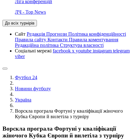
Ліга конференцій
ЛЧ - Top News
До всіх турнірів
Сайт
Редакція
Прогнози
Політика конфіденційності
Правила сайту
Контакти
Правила коментування
Редакційна політика
Структура власності
Соціальні мережі
facebook
x
youtube
instagram
telegram
viber
Футбол 24
Новини футболу
Україна
Ворскла програла Фортуні у кваліфікації жіночого
Кубка Європи й вилетіла з турніру
Ворскла програла Фортуні у кваліфікації
жіночого Кубка Європи й вилетіла з турніру