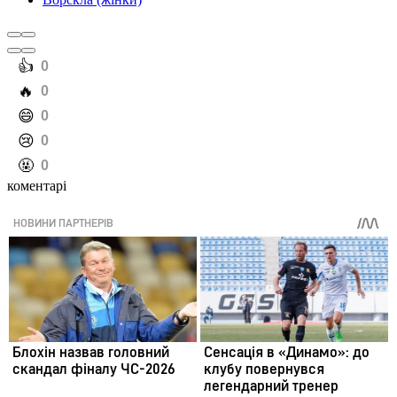
️👍
0
️🔥
0
️😄
0
️😢
0
️🤬
0
коментарі