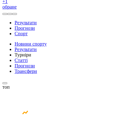
+
1
обране
Результати
Прогнози
Спорт
Новини спорту
Результати
Турніри
Статті
Прогнози
Трансфери
топ