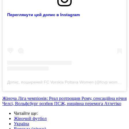
Переглянути цей допис в Instagram
Допис, поширений FC Vorskla Poltava Women (@fcvp.women)
Жіноча Ліга чемпіонів: Реал розтрощив Рому, сенсаційна нічия
Челсі, Вольфсбург розбив ПСЖ, нищівна перемога Атлетіко
Читайте ще
:
Жіночий футбол
Україна
Ворскла (жінки)