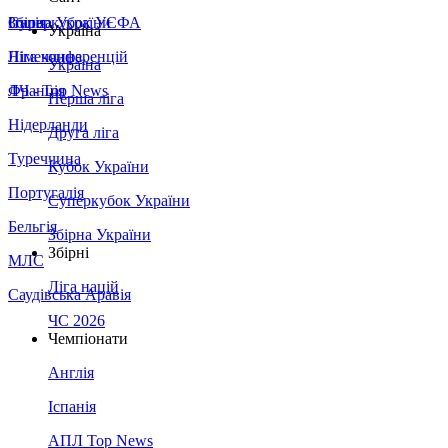
Збірна України
Італія
Суперкубок УЄФА
Україна
Німеччина
Ліга конференцій
Україна
Франція
ЛЧ - Top News
Перша ліга
Нідерланди
Друга ліга
Туреччина
Кубок України
Португалія
Суперкубок України
Бельгія
Збірна України
Збірні
МЛС
Ліга націй
Саудівська Аравія
ЧС 2026
Чемпіонати
Англія
Іспанія
АПЛ Top News