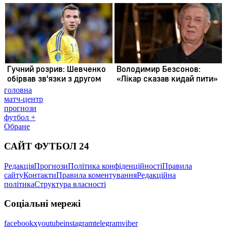
головна
матч-центр
прогнози
футбол +
Обране
САЙТ ФУТБОЛ 24
Редакція
Прогнози
Політика конфіденційності
Правила
сайту
Контакти
Правила коментування
Редакційна
політика
Структура власності
Соціальні мережі
facebook
x
youtube
instagram
telegram
viber