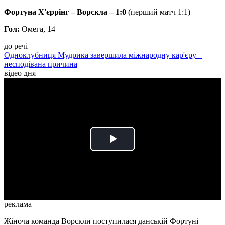
Фортуна Х'єррінг – Ворскла – 1:0
(перший матч 1:1)
Гол:
Омега, 14
до речі
Одноклубниця Мудрика завершила міжнародну кар'єру –
несподівана причина
відео дня
Play
Video
реклама
Жіноча команда Ворскли поступилася данській Фортуні