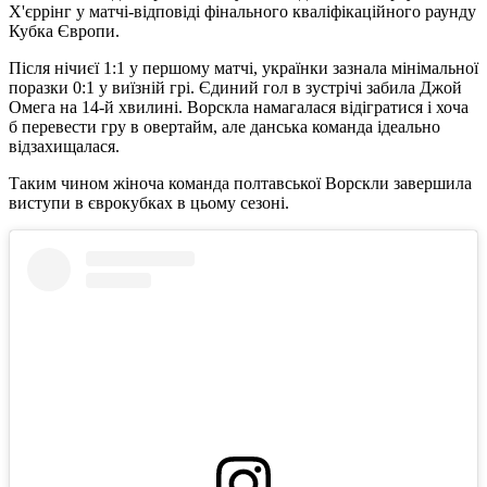
Х'єррінг у матчі-відповіді фінального кваліфікаційного раунду
Кубка Європи.
Після нічиєї 1:1 у першому матчі, українки зазнала мінімальної
поразки 0:1 у виїзній грі. Єдиний гол в зустрічі забила Джой
Омега на 14-й хвилині. Ворскла намагалася відігратися і хоча
б перевести гру в овертайм, але данська команда ідеально
відзахищалася.
Таким чином жіноча команда полтавської Ворскли завершила
виступи в єврокубках в цьому сезоні.