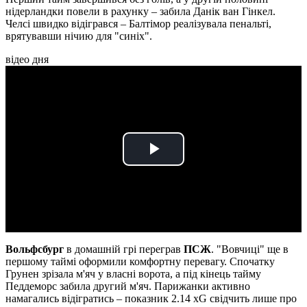
нідерландки повели в рахунку – забила Данік ван Гінкел.
Челсі швидко відігрався – Балтімор реалізувала пенальті,
врятувавши нічию для "синіх".
відео дня
Play
Video
Вольфсбург
в домашній грі переграв
ПСЖ
. "Вовчиці" ще в
першому таймі оформили комфортну перевагу. Спочатку
Грунен зрізала м'яч у власні ворота, а під кінець тайму
Педдеморс забила другий м'яч. Парижанки активно
намагались відігратись – показник 2.14 xG свідчить лише про