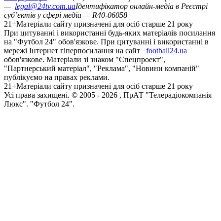
—
legal@24tv.com.ua
Ідентифікатор онлайн-медіа в Реєстрі
суб’єктів у сфері медіа — R40-06058
21+
Матеріали сайту призначені для осіб старше 21 року
При цитуванні і використанні будь-яких матеріалів посилання
на "Футбол 24" обов'язкове. При цитуванні і використанні в
мережі Інтернет гіперпосилання на сайт
football24.ua
обов'язкове. Матеріали зі знаком "Спецпроект",
"Партнерський матеріал", "Реклама", "Новини компаній"
публікуємо на правах реклами.
21+
Матеріали сайту призначені для осіб старше 21 року
Усi права захищенi. © 2005 -
2026
, ПрАТ "Телерадіокомпанія
Люкс". "Футбол 24".