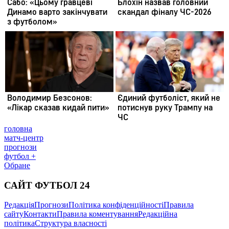
головна
матч-центр
прогнози
футбол +
Обране
САЙТ ФУТБОЛ 24
Редакція
Прогнози
Політика конфіденційності
Правила
сайту
Контакти
Правила коментування
Редакційна
політика
Структура власності