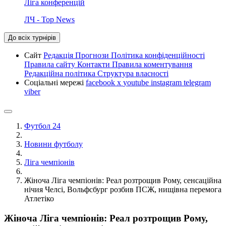
Ліга конференцій
ЛЧ - Top News
До всіх турнірів
Сайт
Редакція
Прогнози
Політика конфіденційності
Правила сайту
Контакти
Правила коментування
Редакційна політика
Структура власності
Соціальні мережі
facebook
x
youtube
instagram
telegram
viber
Футбол 24
Новини футболу
Ліга чемпіонів
Жіноча Ліга чемпіонів: Реал розтрощив Рому, сенсаційна
нічия Челсі, Вольфсбург розбив ПСЖ, нищівна перемога
Атлетіко
Жіноча Ліга чемпіонів: Реал розтрощив Рому,