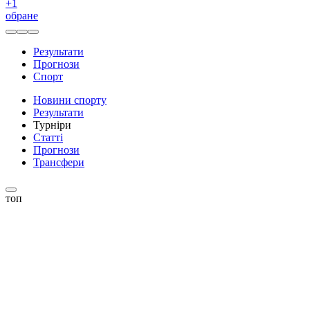
+
1
обране
Результати
Прогнози
Спорт
Новини спорту
Результати
Турніри
Статті
Прогнози
Трансфери
топ