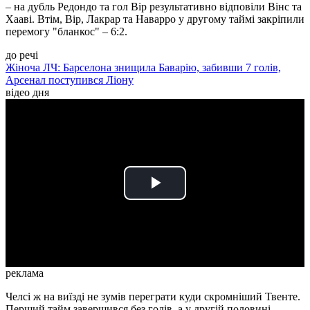
– на дубль Редондо та гол Вір результативно відповіли Вінс та
Хааві. Втім, Вір, Лакрар та Наварро у другому таймі закріпили
перемогу "бланкос" – 6:2.
до речі
Жіноча ЛЧ: Барселона знищила Баварію, забивши 7 голів,
Арсенал поступився Ліону
відео дня
Play
Video
реклама
Челсі ж на виїзді не зумів переграти куди скромніший Твенте.
Перший тайм завершився без голів, а у другій половині