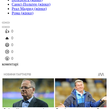
Санкт-Польтен (жінки)
Реал Мадрид (жінки)
Рома (жінки)
️👍
0
️🔥
0
️😄
0
️😢
0
️🤬
0
коментарі