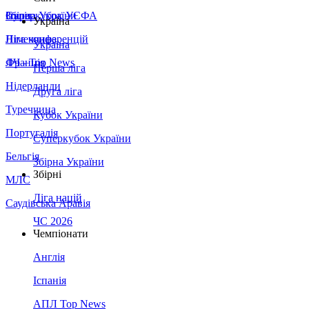
Збірна України
Італія
Суперкубок УЄФА
Україна
Німеччина
Ліга конференцій
Україна
Франція
ЛЧ - Top News
Перша ліга
Нідерланди
Друга ліга
Туреччина
Кубок України
Португалія
Суперкубок України
Бельгія
Збірна України
Збірні
МЛС
Ліга націй
Саудівська Аравія
ЧС 2026
Чемпіонати
Англія
Іспанія
АПЛ Top News