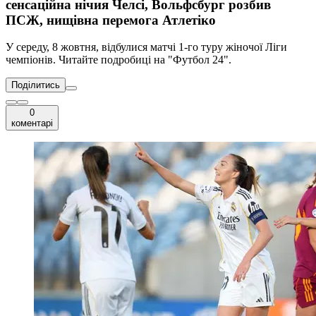
сенсаційна нічия Челсі, Вольфсбург розбив
ПСЖ, нищівна перемога Атлетіко
У середу, 8 жовтня, відбулися матчі 1-го туру жіночої Ліги
чемпіонів. Читайте подробиці на "Футбол 24".
Поділитись
0
коментарі