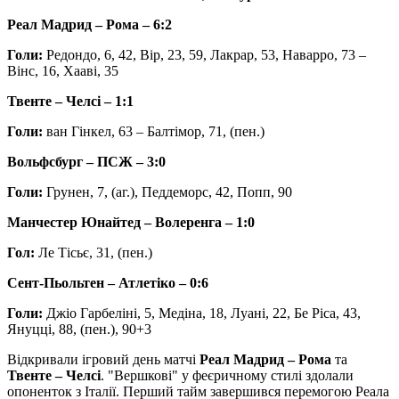
Реал Мадрид – Рома – 6:2
Голи:
Редондо, 6, 42, Вір, 23, 59, Лакрар, 53, Наварро, 73 –
Вінс, 16, Хааві, 35
Твенте – Челсі – 1:1
Голи:
ван Гінкел, 63 – Балтімор, 71, (пен.)
Вольфсбург – ПСЖ – 3:0
Голи:
Грунен, 7, (аг.), Педдеморс, 42, Попп, 90
Манчестер Юнайтед – Волеренга – 1:0
Гол:
Ле Тісьє, 31, (пен.)
Сент-Пьольтен
– Атлетіко – 0:6
Голи:
Джіо Гарбеліні, 5, Медіна, 18, Луані, 22, Бе Ріса, 43,
Януцці, 88, (пен.), 90+3
Відкривали ігровий день матчі
Реал Мадрид – Рома
та
Твенте – Челсі
. "Вершкові" у феєричному стилі здолали
опоненток з Італії. Перший тайм завершився перемогою Реала