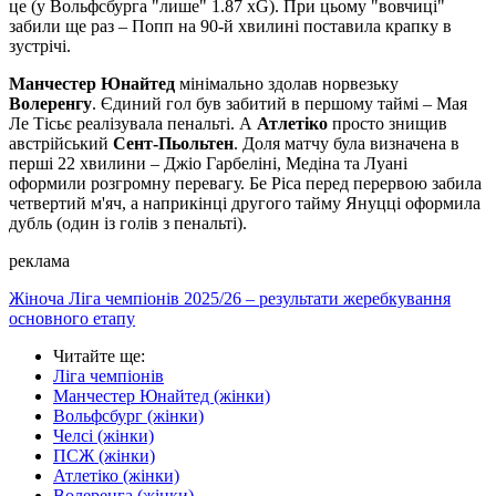
це (у Вольфсбурга "лише" 1.87 xG). При цьому "вовчиці"
забили ще раз – Попп на 90-й хвилині поставила крапку в
зустрічі.
Манчестер Юнайтед
мінімально здолав норвезьку
Волеренгу
. Єдиний гол був забитий в першому таймі – Мая
Ле Тісьє реалізувала пенальті. А
Атлетіко
просто знищив
австрійський
Сент-Пьольтен
. Доля матчу була визначена в
перші 22 хвилини – Джіо Гарбеліні, Медіна та Луані
оформили розгромну перевагу. Бе Ріса перед перервою забила
четвертий м'яч, а наприкінці другого тайму Януцці оформила
дубль (один із голів з пенальті).
реклама
Жіноча Ліга чемпіонів 2025/26 – результати жеребкування
основного етапу
Читайте ще
:
Ліга чемпіонів
Манчестер Юнайтед (жінки)
Вольфсбург (жінки)
Челсі (жінки)
ПСЖ (жінки)
Атлетіко (жінки)
Волеренга (жінки)