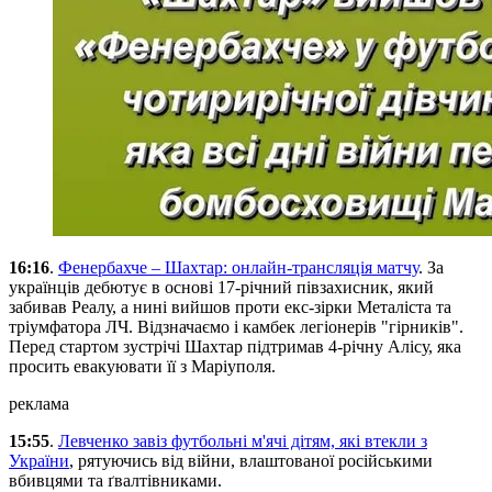
16:16
.
Фенербахче – Шахтар: онлайн-трансляція матчу
. За
українців дебютує в основі 17-річний півзахисник, який
забивав Реалу, а нині вийшов проти екс-зірки Металіста та
тріумфатора ЛЧ. Відзначаємо і камбек легіонерів "гірників".
Перед стартом зустрічі Шахтар підтримав 4-річну Алісу, яка
просить евакуювати її з Маріуполя.
реклама
15:55
.
Левченко завіз футбольні м'ячі дітям, які втекли з
України
, рятуючись від війни, влаштованої російськими
вбивцями та ґвалтівниками.