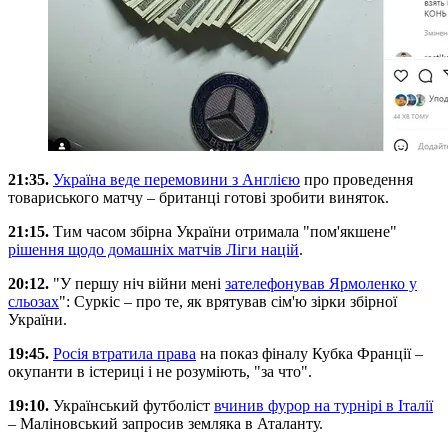
21:35.
Україна веде перемовини з Англією
про проведення
товариського матчу – британці готові зробити виняток.
21:15.
Тим часом збірна України отримала "пом'якшене"
рішення щодо домашніх матчів Ліги націй
.
20:12.
"У першу ніч війни мені
зателефонував Ярмоленко у
сльозах
": Суркіс – про те, як врятував сім'ю зірки збірної
України.
19:45.
Росія втратила права
на показ фіналу Кубка Франції –
окупанти в істериці і не розуміють, "за что".
19:10.
Український футболіст
вчинив фурор на турнірі в Італії
– Маліновський запросив земляка в Аталанту.