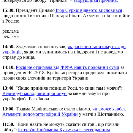
повернувся до табору "гірників" –
зворушлива причина.
15:30.
Президент Динамо
Ігор Суркіс відверто висловився
щодо позиції власника Шахтаря Ріната Ахметова під час війни
з Росією.
реклама
реклама
14:50.
Худжамов спрогнозував,
як росіяни ставитимуться до
українців
, якщо ми зупинимось на півдороги і не доведемо
справу до кінця.
14:10.
Росія не отримала від ФІФА навіть половини суми
за
проведення ЧС-2018. Країна-агресорка продовжує пожинати
плоди своїх злочинів на території України.
13:40.
"Якщо прийняв позицію Росії, то сиди там і мовчи":
Вернидуб-молодший пропонує
назавжди забути про
українофоба Рафаїлова.
13:00.
Травма Маліновського: стало відомо,
чи зможе хавбек
Аталанти допомогти збірній України
у матчі з Шотландією.
11:50.
"Вони навіть не можуть сказати світові, що почали
війну":
інтерв'ю Любомира Кузьмяка із легендарним