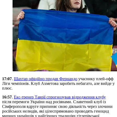
17:07
.
Шахтар офіційно продав Фернандо
учаснику плей-офф
Ліги чемпіонів. Клуб Ахметова заробить небагато, але вийде у
плюс.
16:57
.
Екс-тренер Таврії спрогнозував відродження клубу
після перемоги України над росіянами. Славетний клуб із
Сімферополя вдруге припиняє свою діяльність через злочини
російських нелюдів, які цілеспрямовано проводять геноцид
мирних українців у найгірших традиціях гітлерівської