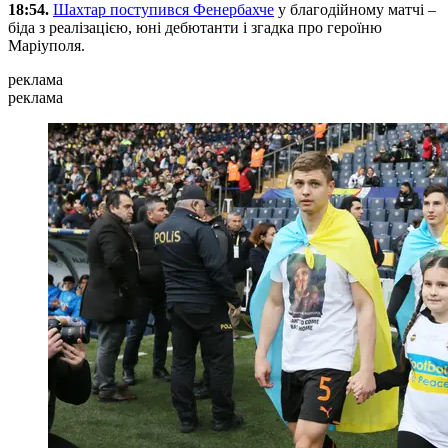
18:54.
Шахтар поступився Фенербахче
у благодійному матчі –
біда з реалізацією, юні дебютанти і згадка про героїню
Маріуполя.
реклама
реклама