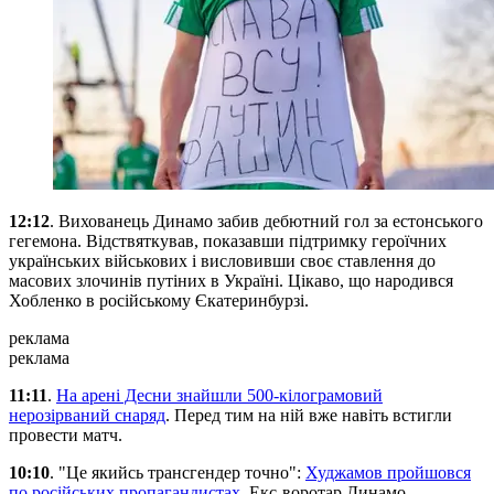
12:12
. Вихованець Динамо забив дебютний гол за естонського
гегемона. Відствяткував, показавши підтримку героїчних
українських військових і висловивши своє ставлення до
масових злочинів путіних в Україні. Цікаво, що народився
Хобленко в російському Єкатеринбурзі.
реклама
реклама
11:11
.
На арені Десни знайшли 500-кілограмовий
нерозірваний снаряд
. Перед тим на ній вже навіть встигли
провести матч.
10:10
. "Це якийсь трансгендер точно":
Худжамов пройшовся
по російських пропагандистах
. Екс-воротар Динамо,