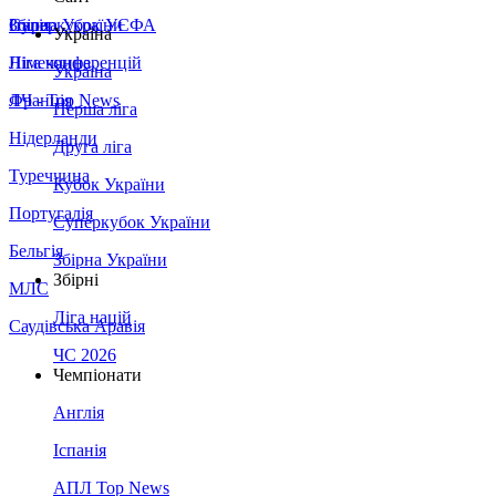
Збірна України
Італія
Суперкубок УЄФА
Україна
Німеччина
Ліга конференцій
Україна
Франція
ЛЧ - Top News
Перша ліга
Нідерланди
Друга ліга
Туреччина
Кубок України
Португалія
Суперкубок України
Бельгія
Збірна України
Збірні
МЛС
Ліга націй
Саудівська Аравія
ЧС 2026
Чемпіонати
Англія
Іспанія
АПЛ Top News