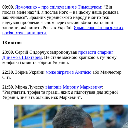
09:09
.
Ярмоленко – про спілкування з Тимощуком
: "Він
послав мене нах*й, я послав його – на цьому наша розмова
закінчилася". Зрадник українського народу нібито теж
відчував проблеми зі сном через масові вбивства та інші
злочини, які чинить Росія в Україні.
Ярмоленко зізнався, яких
росіян хоче винищити.
18 квітня
23:00.
Сергій Сидорчук запропонував
провести спаринг
Динамо з Шахтарем
. Це стане масною крапкою в гучному
конфлікті киян та збірної України.
22:30.
Збірна України
може зіграти з Англією
або Манчестер
Сіті.
21:50.
Мірча Луческу
відповів Мирону Маркевичу
:
"Результати, трофеї та гравці, яких я підготував для збірної
України, значать більше, ніж Маркевич".