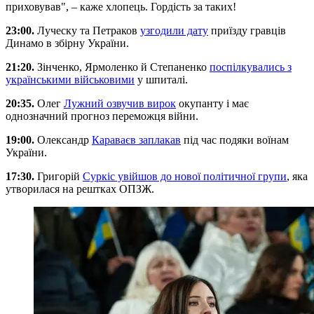
приховував", – каже хлопець. Гордість за таких!
23:00.
Луческу та Петраков
узгодили дату
приїзду гравців
Динамо в збірну України.
21:20.
Зінченко, Ярмоленко й Степаненко
поспілкувались з
українськими військовими
у шпиталі.
20:35.
Олег
Лужний озвучив вирок
окупанту і має
однозначний прогноз переможця війни.
19:00.
Олександр
Караваєв заплакав
під час подяки воїнам
України.
17:30.
Григорій
Суркіс увійшов до нової політичної групи
, яка
утворилася на рештках ОПЗЖ.