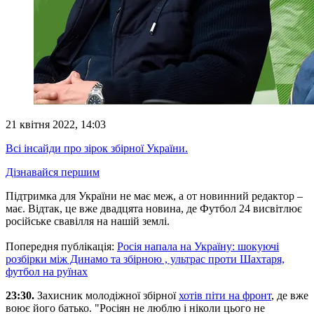
21 квітня 2022, 14:03
Всі інсайди про зірок збірної України.
Дізнавайся першим
Підтримка для України не має меж, а от новинний редактор –
має. Відтак, це вже двадцята новина, де Футбол 24 висвітлює
російське свавілля на нашій землі.
Попередня публікація:
Росія напала на Україну: шокуючі
розбірки між Динамо та збірною , ультрас проти Шахтаря,
футбол на руїнах
23:30.
Захисник молодіжної збірної
хотів піти на фронт
, де вже
воює його батько. "Росіян не люблю і ніколи цього не