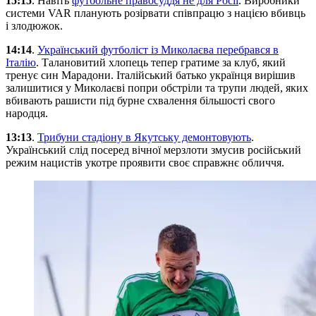
15:15
. Навіть
футбольне правосуддя не для Росії
. Виробники
системи VAR планують розірвати співпрацю з нацією вбивць
і злодюжок.
14:14
.
Український футболіст із Миколаєва перебрався в
Італію
. Талановитий хлопець тепер гратиме за клуб, який
тренує син Марадони. Італійський батько українця вирішив
залишитися у Миколаєві попри обстріли та трупи людей, яких
вбивають рашисти під бурне схвалення більшості свого
народця.
13:13
.
Трибуни стадіону в Якутську демонтовують
.
Український слід посеред вічної мерзлоти змусив російський
режим нацистів укотре проявити своє справжнє обличчя.