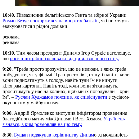
10:40.
Півзахисник бельгійського Гента та збірної України
Роман Безус поскаржився на впертих батьків
, які не хочуть
евакуюватися з рідної домівки.
реклама
реклама
10:10.
Тим часом президент Динамо Ігор Суркіс наголошує,
що
росіян потрібно ізолювати від цивілізованого світу.
9:20.
"Треба просто зрозуміти, що це нелюди, з яких треба
побудувати, як у фільмі "Гра престолів", стіну, і навіть, коли
вони подихатимуть з голоду, навіть туди їм не кинути
кілограм картоплі. Навіть тоді, коли вони зітхатимуть,
проситимуть у нас на колінах, щоб ми їх погодували – хрін
їм", –
Руслан Худжамов пояснив, як співіснувати
з сусідом-
окупантом у майбутньому.
9:00.
Андрій Ярмоленко виступив ініціатором проведення
благодійного матчу між Динамо і Вест Хемом.
Українець
зізнався, з ким розмовляв на цю тему.
8:30.
Бущан подякував керівництву Динам
о за можливість