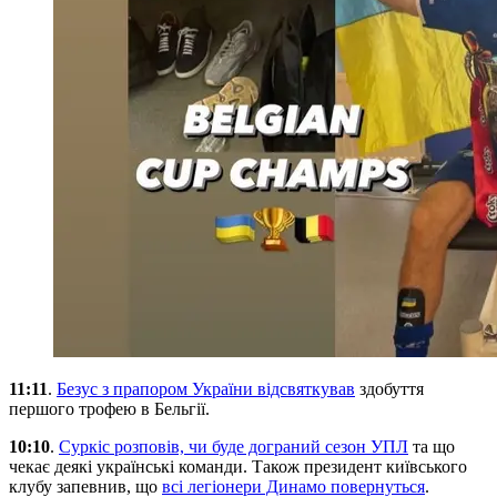
11:11
.
Безус з прапором України відсвяткував
здобуття
першого трофею в Бельгії.
10:10
.
Суркіс розповів, чи буде дограний сезон УПЛ
та що
чекає деякі українські команди. Також президент київського
клубу запевнив, що
всі легіонери Динамо повернуться
.