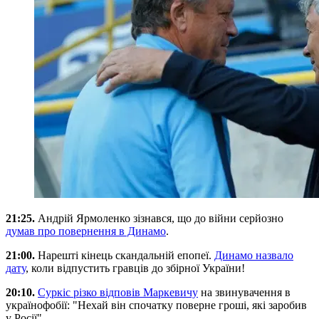
21:25.
Андрій Ярмоленко зізнався, що до війни серйозно
думав про повернення в Динамо
.
21:00.
Нарешті кінець скандальній епопеї.
Динамо назвало
дату
, коли відпустить гравців до збірної України!
20:10.
Суркіс різко відповів Маркевичу
на звинувачення в
українофобії: "Нехай він спочатку поверне гроші, які заробив
у Росії".