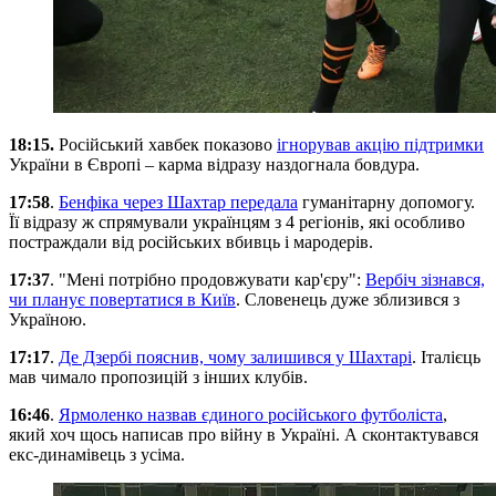
18:15.
Російський хавбек показово
ігнорував акцію підтримки
України в Європі – карма відразу наздогнала бовдура.
17:58
.
Бенфіка через Шахтар передала
гуманітарну допомогу.
Її відразу ж спрямували українцям з 4 регіонів, які особливо
постраждали від російських вбивць і мародерів.
17:37
. "Мені потрібно продовжувати кар'єру":
Вербіч зізнався,
чи планує повертатися в Київ
. Словенець дуже зблизився з
Україною.
17:17
.
Де Дзербі пояснив, чому залишився у Шахтарі
. Італієць
мав чимало пропозицій з інших клубів.
16:46
.
Ярмоленко назвав єдиного російського футболіста
,
який хоч щось написав про війну в Україні. А сконтактувався
екс-динамівець з усіма.