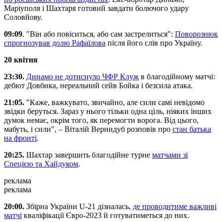
Маріуполя і Шахтаря готовий завдати болючого удару
Соловйову.
09:09
. "Він або повіситься, або сам застрелиться":
Поворознюк
спрогнозував долю Рафаїлова
після його слів про Україну.
20 квітня
23:30.
Динамо не дотиснуло ЧФР Клуж
в благодійному матчі:
дебют Довбика, нереальний сейв Бойка і безсила атака.
21:05.
"Каже, важкувато, звичайно, але сили самі невідомо
звідки беруться. Зараз у нього тільки одна ціль, ніяких інших
думок немає, окрім того, як перемогти ворога. Від цього,
мабуть, і сили", – Віталій Вернидуб розповів про
стан батька
на фронті
.
20:25.
Шахтар завершить благодійне турне
матчами зі
Спецією та Хайдуком
.
реклама
реклама
20:00.
Збірна України U-21 дізналась,
де проводитиме важливі
матчі
кваліфікації Євро-2023 й готуватиметься до них.