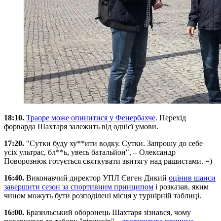
18:10.
Траоре може опинитися у Фенербахче
. Перехід
форварда Шахтаря залежить від однієї умови.
17:20.
"Сутки буду ху**ити водку. Сутки. Запрошу до себе
усіх ультрас, бл**ь, увесь батальйон", – Олександр
Поворознюк готується святкувати звитягу над рашистами. =)
16:40.
Виконавчий директор УПЛ Євген Дикий
оцінив шанси
завершити сезон за спортивним принципом
і розказав, яким
чином можуть бути розподілені місця у турнірній таблиці.
16:00.
Бразильський оборонець Шахтаря зізнався, чому