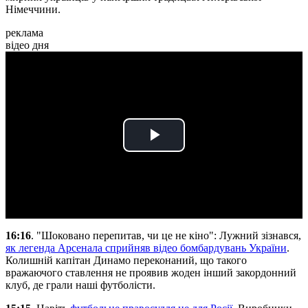
Німеччини.
реклама
відео дня
Play
Video
16:16
. "Шоковано перепитав, чи це не кіно": Лужний зізнався,
як легенда Арсенала сприйняв відео бомбардувань України
.
Колишній капітан Динамо переконаний, що такого
вражаючого ставлення не проявив жоден інший закордонний
клуб, де грали наші футболісти.