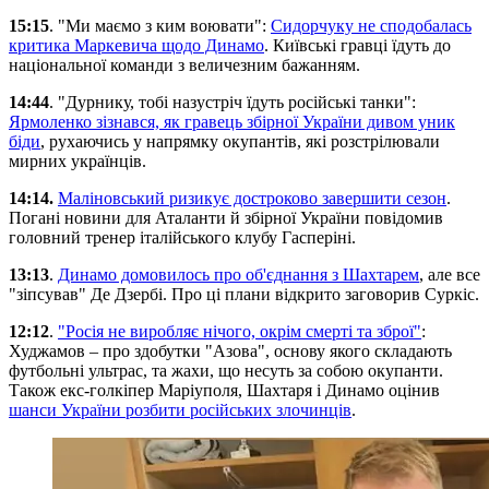
15:15
. "Ми маємо з ким воювати":
Сидорчуку не сподобалась
критика Маркевича щодо Динамо
. Київські гравці їдуть до
національної команди з величезним бажанням.
14:44
. "Дурнику, тобі назустріч їдуть російські танки":
Ярмоленко зізнався, як гравець збірної України дивом уник
біди
, рухаючись у напрямку окупантів, які розстрілювали
мирних українців.
14:14.
Маліновський ризикує достроково завершити сезон
.
Погані новини для Аталанти й збірної України повідомив
головний тренер італійського клубу Гасперіні.
13:13
.
Динамо домовилось про об'єднання з Шахтарем
, але все
"зіпсував" Де Дзербі. Про ці плани відкрито заговорив Суркіс.
12:12
.
"Росія не виробляє нічого, окрім смерті та зброї"
:
Худжамов – про здобутки "Азова", основу якого складають
футбольні ультрас, та жахи, що несуть за собою окупанти.
Також екс-голкіпер Маріуполя, Шахтаря і Динамо оцінив
шанси України розбити російських злочинців
.