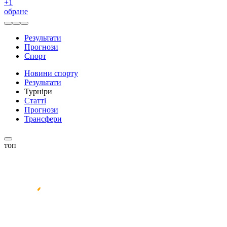
+
1
обране
Результати
Прогнози
Спорт
Новини спорту
Результати
Турніри
Статті
Прогнози
Трансфери
топ