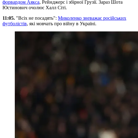
форвардом Аякса
, Рейнджерс і збірної Грузії. Зараз Шота
Юстинович очолює Халл Сіті.
11:05.
"Всіх не посадять":
Миколенко зневажає російських
футболістів
, які мовчать про війну в Україні.