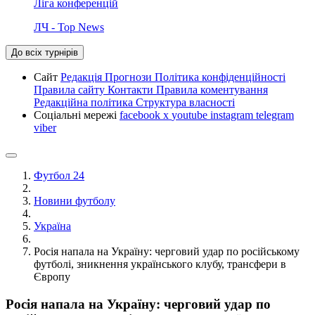
Ліга конференцій
ЛЧ - Top News
До всіх турнірів
Сайт
Редакція
Прогнози
Політика конфіденційності
Правила сайту
Контакти
Правила коментування
Редакційна політика
Структура власності
Соціальні мережі
facebook
x
youtube
instagram
telegram
viber
Футбол 24
Новини футболу
Україна
Росія напала на Україну: черговий удар по російському
футболі, зникнення українського клубу, трансфери в
Європу
Росія напала на Україну: черговий удар по