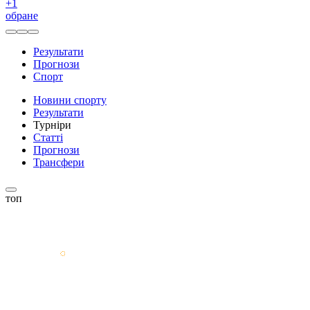
+
1
обране
Результати
Прогнози
Спорт
Новини спорту
Результати
Турніри
Статті
Прогнози
Трансфери
топ