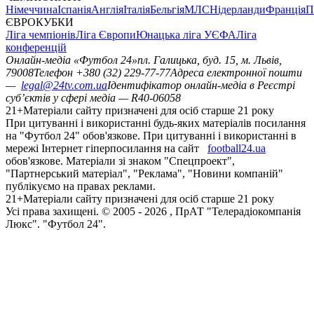
Німеччина
Іспанія
Англія
Італія
Бельгія
МЛС
Нідерланди
Франція
П
ЄВРОКУБКИ
Ліга чемпіонів
Ліга Європи
Юнацька ліга УЄФА
Ліга
конференцій
Онлайн-медіа «Футбол 24»
пл. Галицька, буд. 15, м. Львів,
79008
Телефон +380 (32) 229-77-77
Адреса електронної пошти
—
legal@24tv.com.ua
Ідентифікатор онлайн-медіа в Реєстрі
суб’єктів у сфері медіа — R40-06058
21+
Матеріали сайту призначені для осіб старше 21 року
При цитуванні і використанні будь-яких матеріалів посилання
на "Футбол 24" обов'язкове. При цитуванні і використанні в
мережі Інтернет гіперпосилання на сайт
football24.ua
обов'язкове. Матеріали зі знаком "Спецпроект",
"Партнерський матеріал", "Реклама", "Новини компаній"
публікуємо на правах реклами.
21+
Матеріали сайту призначені для осіб старше 21 року
Усi права захищенi. © 2005 -
2026
, ПрАТ "Телерадіокомпанія
Люкс". "Футбол 24".