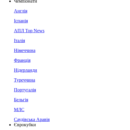
Чемпіонати
Англія
Іспанія
АПЛ Top News
Італія
Німеччина
Франція
Нідерланди
Туреччина
Португалія
Бельгія
МЛС
Саудівська Аравія
Єврокубки