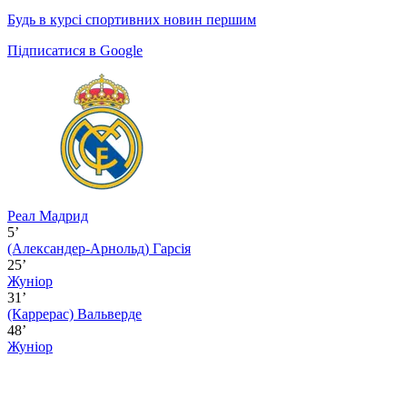
Будь в курсі спортивних новин першим
Підписатися в Google
Реал Мадрид
5’
(Александер-Арнольд)
Гарсія
25’
Жуніор
31’
(Каррерас)
Вальверде
48’
Жуніор