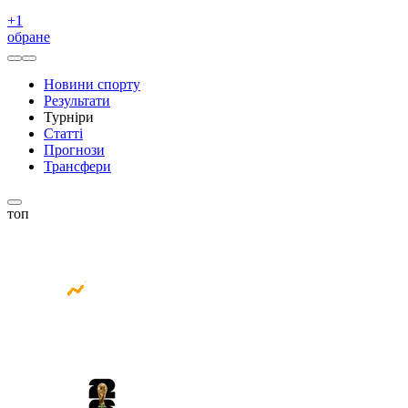
+
1
обране
Новини спорту
Результати
Турніри
Статті
Прогнози
Трансфери
топ