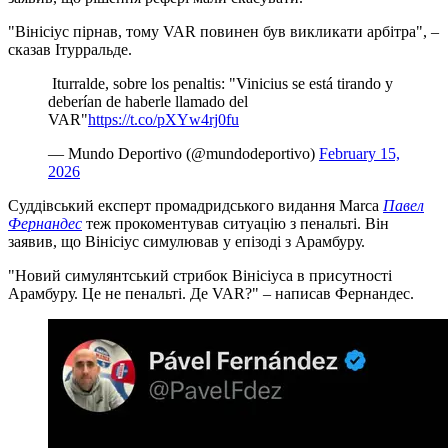
"Вінісіус пірнав, тому VAR повинен був викликати арбітра", –
сказав Ітурральде.
️ Iturralde, sobre los penaltis: "Vinicius se está tirando y
deberían de haberle llamado del
VAR"
https://t.co/pXYw4rj0fu
— Mundo Deportivo (@mundodeportivo)
February 15,
2026
Суддівський експерт промадридського видання Marca
Павел
Фернандес
теж прокоментував ситуацію з пенальті. Він
заявив, що Вінісіус симулював у епізоді з Арамбуру.
"Новий симулянтський стрибок Вінісіуса в присутності
Арамбуру. Це не пенальті. Де VAR?" – написав Фернандес.