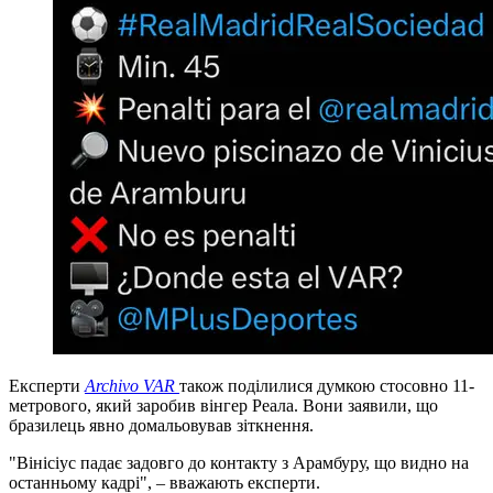
Експерти
Archivo VAR
також поділилися думкою стосовно 11-
метрового, який заробив вінгер Реала. Вони заявили, що
бразилець явно домальовував зіткнення.
"Вінісіус падає задовго до контакту з Арамбуру, що видно на
останньому кадрі", – вважають експерти.