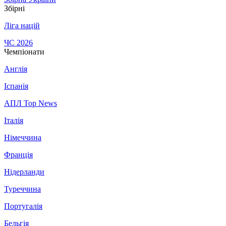
Збірні
Ліга націй
ЧС 2026
Чемпіонати
Англія
Іспанія
АПЛ Top News
Італія
Німеччина
Франція
Нідерланди
Туреччина
Португалія
Бельгія