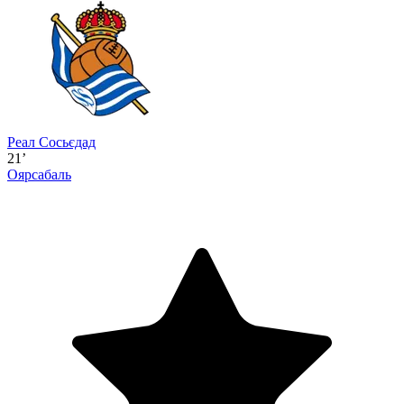
Реал Сосьєдад
21’
Оярсабаль