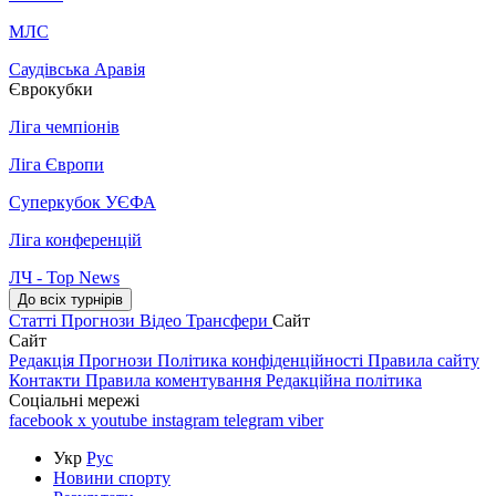
МЛС
Саудівська Аравія
Єврокубки
Ліга чемпіонів
Ліга Європи
Суперкубок УЄФА
Ліга конференцій
ЛЧ - Top News
До всіх турнірів
Статті
Прогнози
Відео
Трансфери
Сайт
Сайт
Редакція
Прогнози
Політика конфіденційності
Правила сайту
Контакти
Правила коментування
Редакційна політика
Соціальні мережі
facebook
x
youtube
instagram
telegram
viber
Укр
Рус
Новини спорту