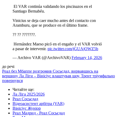
️ El VAR continúa validando los piscinazos en el
Santiago Bernabéu.
Vinicius se deja caer mucho antes del contacto con
Aramburu, que se produce en el último frame.
?? ?? ???????.
️ Hernández Maeso picó en el engaño y el VAR volvió
a pasar de intervenir.
pic.twitter.com/jGUAjOWZ5b
— Archivo VAR (@ArchivoVAR)
February 14, 2026
до речі
Реал без Мбаппе розгромив Сосьєдад, вирвавшись на
вершину Ла Ліги – Вінісіус влаштував шоу, Трент тріумфально
повернувся
Читайте ще
:
Ла Ліга 2025/2026
Реал Сосьєдад
Відеоасистент арбітра (VAR)
Вінісіус Жуніор
Реал Мадрид - Реал Сосьєдад