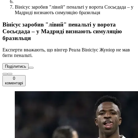
Вінісус заробив "лівий" пенальті у ворота Сосьєдада – у
Мадриді визнають симуляцію бразильця
Вінісус заробив "лівий" пенальті у ворота
Сосьєдада – у Мадриді визнають симуляцію
бразильця
Експерти вважають, що вінгер Реала Вінісіус Жуніор не мав
бити пенальті.
Поділитись
0
коментарі