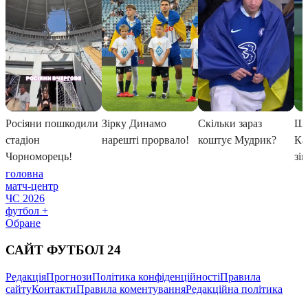
головна
матч-центр
ЧС 2026
футбол +
Обране
САЙТ ФУТБОЛ 24
Редакція
Прогнози
Політика конфіденційності
Правила
сайту
Контакти
Правила коментування
Редакційна політика