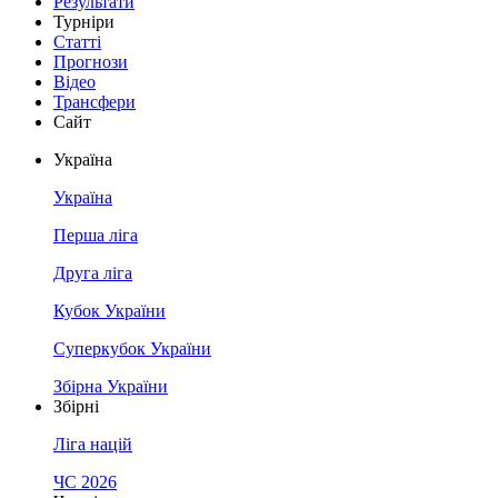
Результати
Турніри
Статті
Прогнози
Відео
Трансфери
Сайт
Україна
Україна
Перша ліга
Друга ліга
Кубок України
Суперкубок України
Збірна України
Збірні
Ліга націй
ЧС 2026