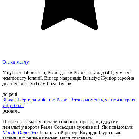
Огляд матчу
У суботу, 14 лютого, Реал здолав Реал Сосьєдад (4:1) у матчі
чемпіонату Іспанії. Вінгер мадридців Вінісіус Жуніор заробив
два пенальті, які сам і реалізував.
до речі
Зірка Ліверпуля мріє про Реал: "З того моменту, як почав грати
у футбол"
реклама
Проте після матчу почали говорити про те, що другий
пенальті у ворота Реала Сосьєдада сумнівний. Як повідомляє
Mundo Deportivo
, іспанський рефері Едуардо Ітурральде
заявив, що рішення рефері мали скасувати.