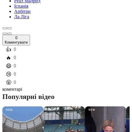
Реал Мадрид
Іспанія
Арбітри
Ла Ліга
0
Коментувати
️👍
0
️🔥
0
️😄
0
️😢
0
️🤬
0
коментарі