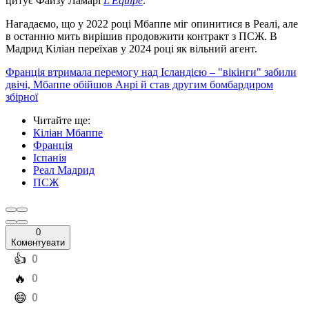
цитує Файзу Ламарі
L'Equipe
.
Нагадаємо, що у 2022 році Мбаппе міг опинитися в Реалі, але
в останню мить вирішив продовжити контракт з ПСЖ. В
Мадрид Кіліан переїхав у 2024 році як вільний агент.
Франція втримала перемогу над Ісландією – "вікінги" забили
двічі, Мбаппе обійшов Анрі й став другим бомбардиром
збірної
Читайте ще
:
Кіліан Мбаппе
Франція
Іспанія
Реал Мадрид
ПСЖ
0
Коментувати
️👍
0
️🔥
0
️😄
0