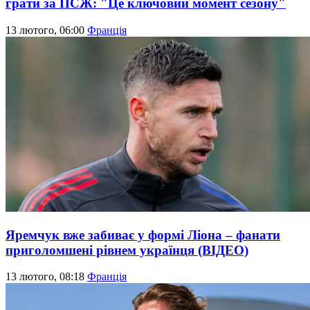
грати за ПСЖ: "Це ключовий момент сезону"
13 лютого, 06:00
Франція
Яремчук вже забиває у формі Ліона – фанати
приголомшені рівнем українця (ВІДЕО)
13 лютого, 08:18
Франція