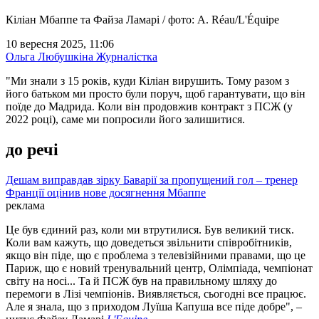
Кіліан Мбаппе та Файза Ламарі / фото: A. Réau/L'Équipe
10 вересня 2025, 11:06
Ольга Любушкіна
Журналістка
"Ми знали з 15 років, куди Кіліан вирушить. Тому разом з
його батьком ми просто були поруч, щоб гарантувати, що він
поїде до Мадрида. Коли він продовжив контракт з ПСЖ (у
2022 році), саме ми попросили його залишитися.
до речі
Дешам виправдав зірку Баварії за пропущений гол – тренер
Франції оцінив нове досягнення Мбаппе
реклама
Це був єдиний раз, коли ми втрутилися. Був великий тиск.
Коли вам кажуть, що доведеться звільнити співробітників,
якщо він піде, що є проблема з телевізійними правами, що це
Париж, що є новий тренувальний центр, Олімпіада, чемпіонат
світу на носі... Та й ПСЖ був на правильному шляху до
перемоги в Лізі чемпіонів. Виявляється, сьогодні все працює.
Але я знала, що з приходом Луїша Капуша все піде добре", –