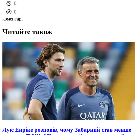
️😢
0
️🤬
0
коментарі
Читайте також
Луїс Енріке розповів, чому Забарний став менше