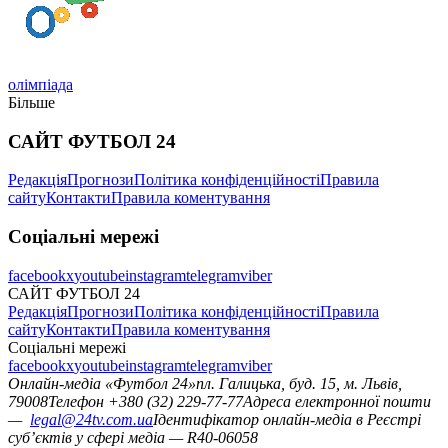
олімпіада
Більше
САЙТ ФУТБОЛ 24
Редакція
Прогнози
Політика конфіденційності
Правила
сайту
Контакти
Правила коментування
Соціальні мережі
facebook
x
youtube
instagram
telegram
viber
САЙТ ФУТБОЛ 24
Редакція
Прогнози
Політика конфіденційності
Правила
сайту
Контакти
Правила коментування
Соціальні мережі
facebook
x
youtube
instagram
telegram
viber
Онлайн-медіа «Футбол 24»
пл. Галицька, буд. 15, м. Львів,
79008
Телефон +380 (32) 229-77-77
Адреса електронної пошти
—
legal@24tv.com.ua
Ідентифікатор онлайн-медіа в Реєстрі
суб’єктів у сфері медіа — R40-06058