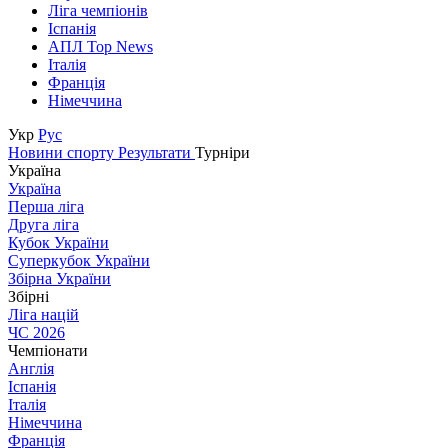
Ліга чемпіонів
Іспанія
АПЛ Top News
Італія
Франція
Німеччина
Укр
Рус
Новини спорту
Результати
Турніри
Україна
Україна
Перша ліга
Друга ліга
Кубок України
Суперкубок України
Збірна України
Збірні
Ліга націй
ЧС 2026
Чемпіонати
Англія
Іспанія
Італія
Німеччина
Франція