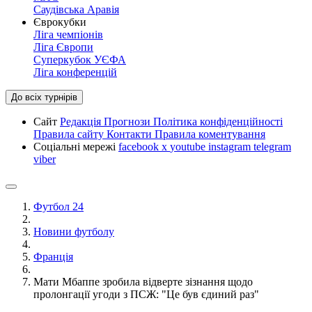
Саудівська Аравія
Єврокубки
Ліга чемпіонів
Ліга Європи
Суперкубок УЄФА
Ліга конференцій
До всіх турнірів
Сайт
Редакція
Прогнози
Політика конфіденційності
Правила сайту
Контакти
Правила коментування
Соціальні мережі
facebook
x
youtube
instagram
telegram
viber
Футбол 24
Новини футболу
Франція
Мати Мбаппе зробила відверте зізнання щодо
пролонгації угоди з ПСЖ: "Це був єдиний раз"