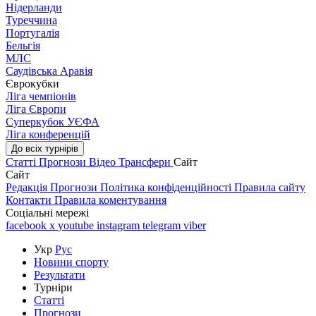
Нідерланди
Туреччина
Португалія
Бельгія
МЛС
Саудівська Аравія
Єврокубки
Ліга чемпіонів
Ліга Європи
Суперкубок УЄФА
Ліга конференцій
До всіх турнірів
Статті
Прогнози
Відео
Трансфери
Сайт
Сайт
Редакція
Прогнози
Політика конфіденційності
Правила сайту
Контакти
Правила коментування
Соціальні мережі
facebook
x
youtube
instagram
telegram
viber
Укр
Рус
Новини спорту
Результати
Турніри
Статті
Прогнози