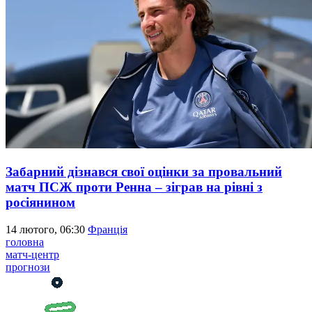
Забарний дізнався свої оцінки за провальний
матч ПСЖ проти Ренна – зіграв на рівні з
росіянином
14 лютого, 06:30
Франція
головна
матч-центр
прогнози