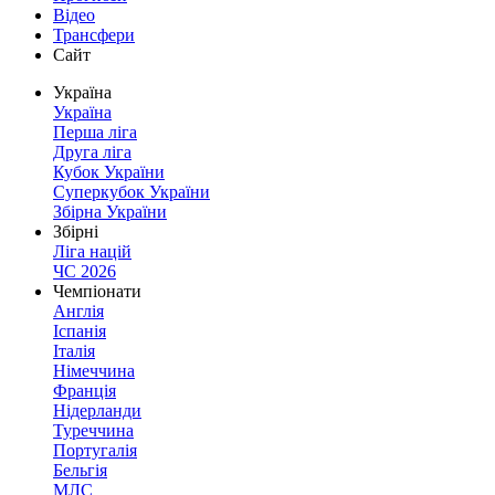
Відео
Трансфери
Сайт
Україна
Україна
Перша ліга
Друга ліга
Кубок України
Суперкубок України
Збірна України
Збірні
Ліга націй
ЧС 2026
Чемпіонати
Англія
Іспанія
Італія
Німеччина
Франція
Нідерланди
Туреччина
Португалія
Бельгія
МЛС