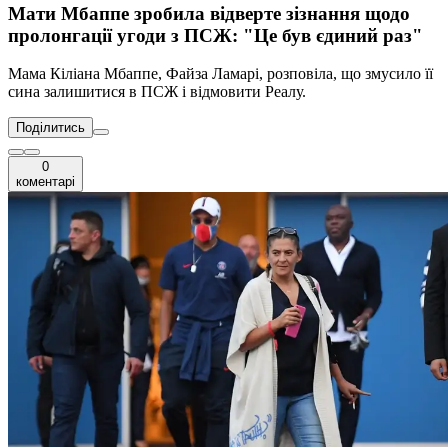
Мати Мбаппе зробила відверте зізнання щодо
пролонгації угоди з ПСЖ: "Це був єдиний раз"
Мама Кіліана Мбаппе, Файза Ламарі, розповіла, що змусило її
сина залишитися в ПСЖ і відмовити Реалу.
Поділитись
0
коментарі