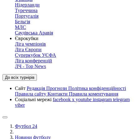
Нідерланди
Туреччина
Португалія
Бельгія
МЛС
Саудівська Аравія
Єврокубки
Ліга чемпіонів
Ліга Європи
Суперкубок УЄФА
Ліга конференцій
ЛЧ - Top News
До всіх турнірів
Сайт
Редакція
Прогнози
Політика конфіденційності
Правила сайту
Контакти
Правила коментування
Соціальні мережі
facebook
x
youtube
instagram
telegram
viber
Футбол 24
Новини футболу