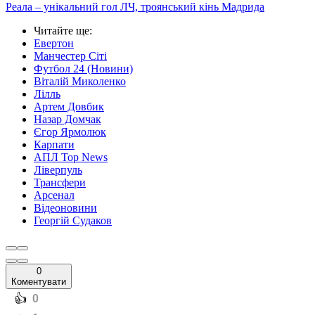
Реала – унікальний гол ЛЧ, троянський кінь Мадрида
Читайте ще
:
Евертон
Манчестер Сіті
Футбол 24 (Новини)
Віталій Миколенко
Лілль
Артем Довбик
Назар Домчак
Єгор Ярмолюк
Карпати
АПЛ Top News
Ліверпуль
Трансфери
Арсенал
Відеоновини
Георгій Судаков
0
Коментувати
️👍
0