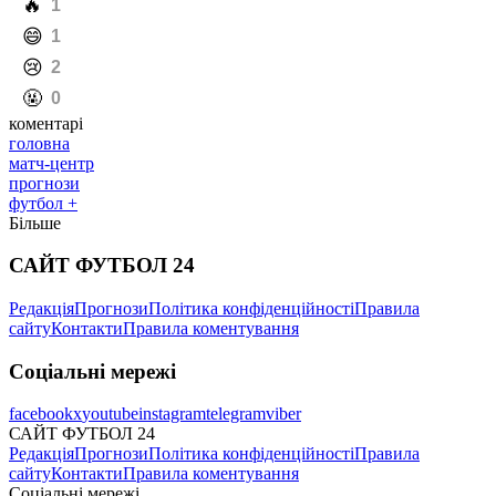
️🔥
1
️😄
1
️😢
2
️🤬
0
коментарі
головна
матч-центр
прогнози
футбол +
Більше
САЙТ ФУТБОЛ 24
Редакція
Прогнози
Політика конфіденційності
Правила
сайту
Контакти
Правила коментування
Соціальні мережі
facebook
x
youtube
instagram
telegram
viber
САЙТ ФУТБОЛ 24
Редакція
Прогнози
Політика конфіденційності
Правила
сайту
Контакти
Правила коментування
Соціальні мережі