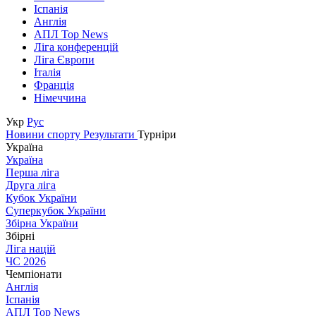
Іспанія
Англія
АПЛ Top News
Ліга конференцій
Ліга Європи
Італія
Франція
Німеччина
Укр
Рус
Новини спорту
Результати
Турніри
Україна
Україна
Перша ліга
Друга ліга
Кубок України
Суперкубок України
Збірна України
Збірні
Ліга націй
ЧС 2026
Чемпіонати
Англія
Іспанія
АПЛ Top News