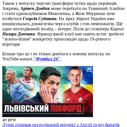
Також у випуску чергові трансферні чутки щодо українців.
Зокрема,
Артем Довбик
може переїхати на Туманний Альбіон
і стати одноклубником Миколенка, а Жозе Моурінью хоче
позбутися
Георгія Судакова
. На зірку збірної України вже
вишикувалась довжелезна черга клубів з топ-чемпіонатів. Ще
один несподіваний інсайд – інтерес Лілля до голкіпера Карпат
Назара Домчака
. Французький клуб вже навіть встиг зробити
"зелено-білим" конкретну пропозицію щодо 19-річного
воротаря.
Більше про це і не тільки дивіться у новому випуску на
YouTube-каналі
"Футбол 24"
.
до речі
Лунін отримав несподіваний вердикт з Англії та від фанатів