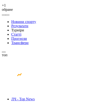
+
1
обране
Новини спорту
Результати
Турніри
Статті
Прогнози
Трансфери
топ
ЛЧ - Top News