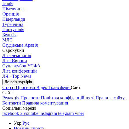
Італія
Німеччина
Франція
Нідерланди
Туреччина
Португалія
Бельгія
МЛС
Саудівська Аравія
Єврокубки
Ліга чемпіонів
Ліга Європи
Суперкубок УЄФА
Ліга конференцій
ЛЧ - Top News
До всіх турнірів
Статті
Прогнози
Відео
Трансфери
Сайт
Сайт
Редакція
Прогнози
Політика конфіденційності
Правила сайту
Контакти
Правила коментування
Соціальні мережі
facebook
x
youtube
instagram
telegram
viber
Укр
Рус
Новини спорту