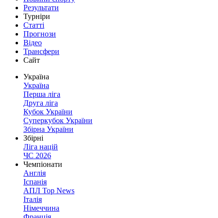
Результати
Турніри
Статті
Прогнози
Відео
Трансфери
Сайт
Україна
Україна
Перша ліга
Друга ліга
Кубок України
Суперкубок України
Збірна України
Збірні
Ліга націй
ЧС 2026
Чемпіонати
Англія
Іспанія
АПЛ Top News
Італія
Німеччина
Франція