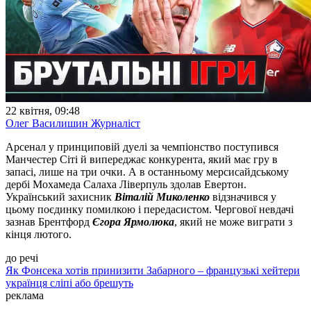
22 квітня, 09:48
Олег Василишин
Журналіст
Арсенал у принциповій дуелі за чемпіонство поступився
Манчестер Сіті й випереджає конкурента, який має гру в
запасі, лише на три очки. А в останньому мерсисайдському
дербі Мохамеда Салаха Ліверпуль здолав Евертон.
Український захисник
Віталій Миколенко
відзначився у
цьому поєдинку помилкою і передасистом. Чергової невдачі
зазнав Брентфорд
Єгора Ярмолюка
, який не може виграти з
кінця лютого.
до речі
Як Фонсека хотів принизити Забарного – французькі хейтери
українця сліпі або брешуть
реклама