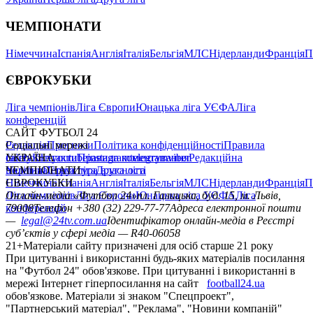
ЧЕМПІОНАТИ
Німеччина
Іспанія
Англія
Італія
Бельгія
МЛС
Нідерланди
Франція
П
ЄВРОКУБКИ
Ліга чемпіонів
Ліга Європи
Юнацька ліга УЄФА
Ліга
конференцій
САЙТ ФУТБОЛ 24
Редакція
Соціальні мережі
Прогнози
Політика конфіденційності
Правила
сайту
facebook
УКРАЇНА
Контакти
x
youtube
Правила коментування
instagram
telegram
viber
Редакційна
політика
Україна
ЧЕМПІОНАТИ
Перша ліга
Структура власності
Друга ліга
Німеччина
ЄВРОКУБКИ
Іспанія
Англія
Італія
Бельгія
МЛС
Нідерланди
Франція
П
Ліга чемпіонів
Онлайн-медіа «Футбол 24»
Ліга Європи
Юнацька ліга УЄФА
пл. Галицька, буд. 15, м. Львів,
Ліга
конференцій
79008
Телефон +380 (32) 229-77-77
Адреса електронної пошти
—
legal@24tv.com.ua
Ідентифікатор онлайн-медіа в Реєстрі
суб’єктів у сфері медіа — R40-06058
21+
Матеріали сайту призначені для осіб старше 21 року
При цитуванні і використанні будь-яких матеріалів посилання
на "Футбол 24" обов'язкове. При цитуванні і використанні в
мережі Інтернет гіперпосилання на сайт
football24.ua
обов'язкове. Матеріали зі знаком "Спецпроект",
"Партнерський матеріал", "Реклама", "Новини компаній"