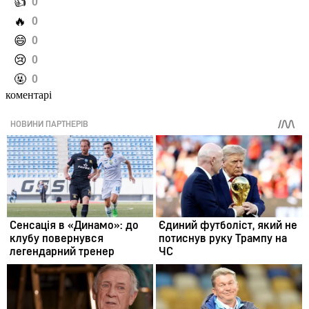
️👍
0
️🔥
0
️😄
0
️😢
0
️🤬
0
коментарі