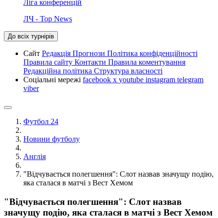
Ліга конференцій
ЛЧ - Top News
До всіх турнірів
Сайт
Редакція
Прогнози
Політика конфіденційності
Правила сайту
Контакти
Правила коментування
Редакційна політика
Структура власності
Соціальні мережі
facebook
x
youtube
instagram
telegram
viber
Футбол 24
Новини футболу
Англія
"Відчувається полегшення": Слот назвав значущу подію,
яка сталася в матчі з Вест Хемом
"Відчувається полегшення": Слот назвав
значущу подію, яка сталася в матчі з Вест Хемом