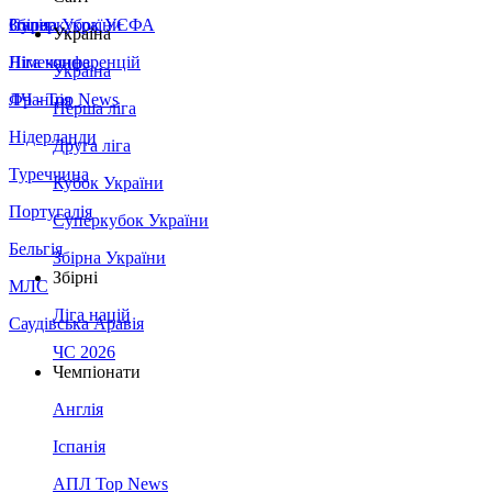
Збірна України
Італія
Суперкубок УЄФА
Україна
Німеччина
Ліга конференцій
Україна
Франція
ЛЧ - Top News
Перша ліга
Нідерланди
Друга ліга
Туреччина
Кубок України
Португалія
Суперкубок України
Бельгія
Збірна України
Збірні
МЛС
Ліга націй
Саудівська Аравія
ЧС 2026
Чемпіонати
Англія
Іспанія
АПЛ Top News