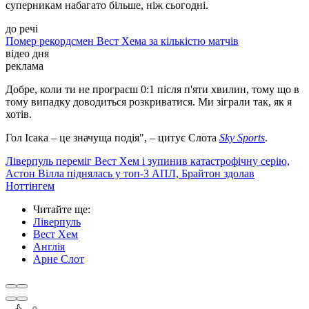
суперникам набагато більше, ніж сьогодні.
до речі
Помер рекордсмен Вест Хема за кількістю матчів
відео дня
реклама
Добре, коли ти не програєш 0:1 після п'яти хвилин, тому що в
тому випадку доводиться розкриватися. Ми зіграли так, як я
хотів.
Гол Ісака – це значуща подія", – цитує Слота
Sky Sports
.
Ліверпуль переміг Вест Хем і зупинив катастрофічну серію,
Астон Вілла піднялась у топ-3 АПЛ, Брайтон здолав
Ноттінгем
Читайте ще
:
Ліверпуль
Вест Хем
Англія
Арне Слот