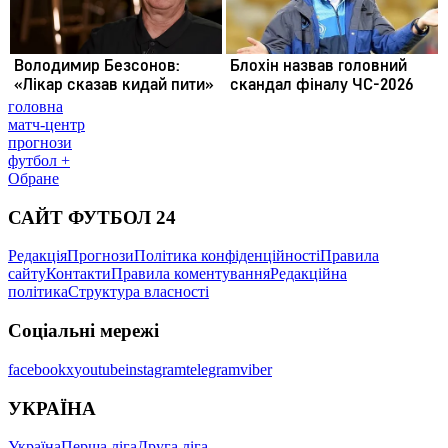
головна
матч-центр
прогнози
футбол +
Обране
САЙТ ФУТБОЛ 24
Редакція
Прогнози
Політика конфіденційності
Правила
сайту
Контакти
Правила коментування
Редакційна
політика
Структура власності
Соціальні мережі
facebook
x
youtube
instagram
telegram
viber
УКРАЇНА
Україна
Перша ліга
Друга ліга