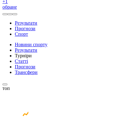
+
1
обране
Результати
Прогнози
Спорт
Новини спорту
Результати
Турніри
Статті
Прогнози
Трансфери
топ