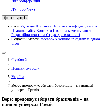
Ліга конференцій
ЛЧ - Top News
До всіх турнірів
Сайт
Редакція
Прогнози
Політика конфіденційності
Правила сайту
Контакти
Правила коментування
Редакційна політика
Структура власності
Соціальні мережі
facebook
x
youtube
instagram
telegram
viber
Футбол 24
Новини футболу
Україна
Верес продовжує збирати бразильців – на прицілі
універсал Греміо
Верес продовжує збирати бразильців – на
прицілі універсал Греміо