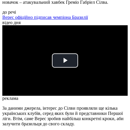
новачок – атакувальний хавбек Греміо Габріел Сілва.
до речі
Верес офіційно підписав чемпіона Бразилії
відео дня
Play
Video
реклама
За даними джерела, інтерес до Сілви проявляли ще кілька
українських клубів, серед яких були й представники Першої
ліги. Втім, саме Верес зробив найбільш конкретні кроки, аби
залучити бразильця до свого складу.