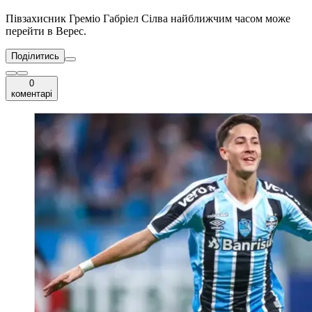
Півзахисник Греміо Габріел Сілва найближчим часом може
перейти в Верес.
Поділитись
0
коментарі