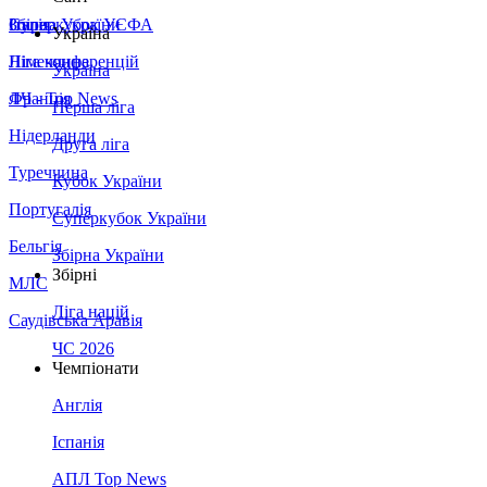
Збірна України
Італія
Суперкубок УЄФА
Україна
Німеччина
Ліга конференцій
Україна
Франція
ЛЧ - Top News
Перша ліга
Нідерланди
Друга ліга
Туреччина
Кубок України
Португалія
Суперкубок України
Бельгія
Збірна України
Збірні
МЛС
Ліга націй
Саудівська Аравія
ЧС 2026
Чемпіонати
Англія
Іспанія
АПЛ Top News