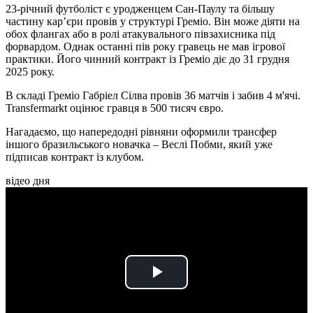
23-річний футболіст є уродженцем Сан-Паулу та більшу
частину кар’єри провів у структурі Греміо. Він може діяти на
обох флангах або в ролі атакувального півзахисника під
форвардом. Однак останні пів року гравець не мав ігрової
практики. Його чинний контракт із Греміо діє до 31 грудня
2025 року.
В складі Греміо Габріел Сілва провів 36 матчів і забив 4 м'ячі.
Transfermarkt оцінює гравця в 500 тисяч євро.
Нагадаємо, що напередодні рівняни оформили трансфер
іншого бразильського новачка – Веслі Побми, який уже
підписав контракт із клубом.
відео дня
Play