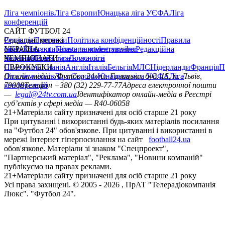
Ліга чемпіонів
Ліга Європи
Юнацька ліга УЄФА
Ліга
конференцій
САЙТ ФУТБОЛ 24
Редакція
Соціальні мережі
Прогнози
Політика конфіденційності
Правила
сайту
facebook
УКРАЇНА
Контакти
x
youtube
Правила коментування
instagram
telegram
viber
Редакційна
політика
Україна
ЧЕМПІОНАТИ
Перша ліга
Структура власності
Друга ліга
Німеччина
ЄВРОКУБКИ
Іспанія
Англія
Італія
Бельгія
МЛС
Нідерланди
Франція
П
Ліга чемпіонів
Онлайн-медіа «Футбол 24»
Ліга Європи
Юнацька ліга УЄФА
пл. Галицька, буд. 15, м. Львів,
Ліга
конференцій
79008
Телефон +380 (32) 229-77-77
Адреса електронної пошти
—
legal@24tv.com.ua
Ідентифікатор онлайн-медіа в Реєстрі
суб’єктів у сфері медіа — R40-06058
21+
Матеріали сайту призначені для осіб старше 21 року
При цитуванні і використанні будь-яких матеріалів посилання
на "Футбол 24" обов'язкове. При цитуванні і використанні в
мережі Інтернет гіперпосилання на сайт
football24.ua
обов'язкове. Матеріали зі знаком "Спецпроект",
"Партнерський матеріал", "Реклама", "Новини компаній"
публікуємо на правах реклами.
21+
Матеріали сайту призначені для осіб старше 21 року
Усi права захищенi. © 2005 -
2026
, ПрАТ "Телерадіокомпанія
Люкс". "Футбол 24".