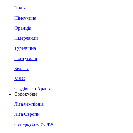
Італія
Німеччина
Франція
Нідерланди
Туреччина
Португалія
Бельгія
МЛС
Саудівська Аравія
Єврокубки
Ліга чемпіонів
Ліга Європи
Суперкубок УЄФА