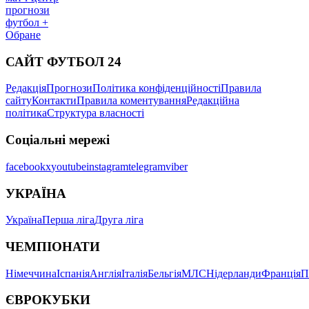
прогнози
футбол +
Обране
САЙТ ФУТБОЛ 24
Редакція
Прогнози
Політика конфіденційності
Правила
сайту
Контакти
Правила коментування
Редакційна
політика
Структура власності
Соціальні мережі
facebook
x
youtube
instagram
telegram
viber
УКРАЇНА
Україна
Перша ліга
Друга ліга
ЧЕМПІОНАТИ
Німеччина
Іспанія
Англія
Італія
Бельгія
МЛС
Нідерланди
Франція
П
ЄВРОКУБКИ