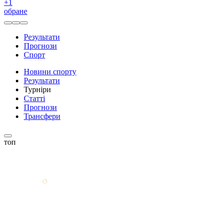
+
1
обране
Результати
Прогнози
Спорт
Новини спорту
Результати
Турніри
Статті
Прогнози
Трансфери
топ