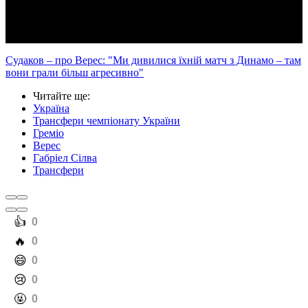
Video
Судаков – про Верес: "Ми дивилися їхній матч з Динамо – там
вони грали більш агресивно"
Читайте ще
:
Україна
Трансфери чемпіонату України
Греміо
Верес
Габріел Сілва
Трансфери
️👍
0
️🔥
0
️😄
0
️😢
0
️🤬
0