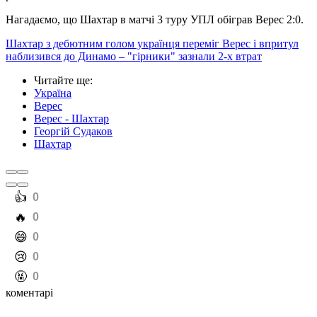
Нагадаємо, що Шахтар в матчі 3 туру УПЛ обіграв Верес 2:0.
Шахтар з дебютним голом українця переміг Верес і впритул
наблизився до Динамо – "гірники" зазнали 2-х втрат
Читайте ще
:
Україна
Верес
Верес - Шахтар
Георгій Судаков
Шахтар
️👍
0
️🔥
0
️😄
0
️😢
0
️🤬
0
коментарі