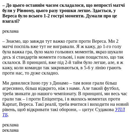
– До цього останнім часом складалося, що непрості матчі
були у Рівному, цього разу трошки легше. Здається, у
Вереса було всього 1-2 гострі моменти. Думали про це
взагалі?
реклама
– Знаємо, що завжди тут важко грати проти Вереса. Ми 2
матчі поспіль вже тут не вигравали. Я ж кажу, до 1-го голу
була важка гра, було мало гольових моментів, якраз шукали
десь зі стандартів моменти гольові, і нам пощастило, що так
склалося. В принципі, вже під 2-й тайм було легше, але, я ж
кажу, коли команди так закриваються, в 5-6 у лінію грають
проти нас, то дуже складно.
Ми дивилися їхню гру з Динамо – там вони грали більш
агресивно, більш відкрито, ніж з нами. Але такий футбол,
треба звикати до нашого чемпіонату. В принципі, ми весь час
грали так – і проти Епіцентра, і в якихось моментах проти
Карпат, Вереса. Такі реалії, треба вчитися і виходити на новий
рівень, щоб відкривати такі оборони, – цитує Судакова
УПЛ
ТБ
.
реклама
реклама