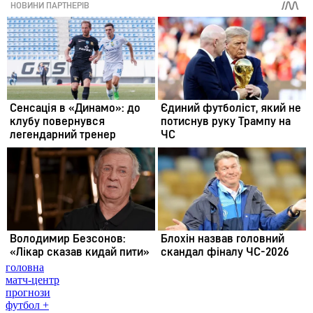
головна
матч-центр
прогнози
футбол +