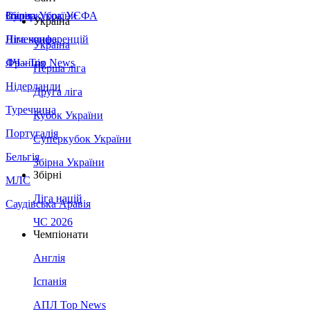
Збірна України
Італія
Суперкубок УЄФА
Україна
Німеччина
Ліга конференцій
Україна
Франція
ЛЧ - Top News
Перша ліга
Нідерланди
Друга ліга
Туреччина
Кубок України
Португалія
Суперкубок України
Бельгія
Збірна України
Збірні
МЛС
Ліга націй
Саудівська Аравія
ЧС 2026
Чемпіонати
Англія
Іспанія
АПЛ Top News