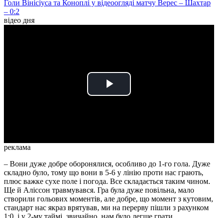
Голи Вінісіуса та Коноплі у відеоогляді матчу Верес – Шахтар
– 0:2
відео дня
Play
Video
реклама
– Вони дуже добре оборонялися, особливо до 1-го гола. Дуже
складно було, тому що вони в 5-6 у лінію проти нас грають,
плюс важке сухе поле і погода. Все складається таким чином.
Ще й Аліссон травмувався. Гра була дуже повільна, мало
створили гольових моментів, але добре, що момент з кутовим,
стандарт нас якраз врятував, ми на перерву пішли з рахунком
1:0, і у 2-му таймі, звичайно, нам було легше грати.