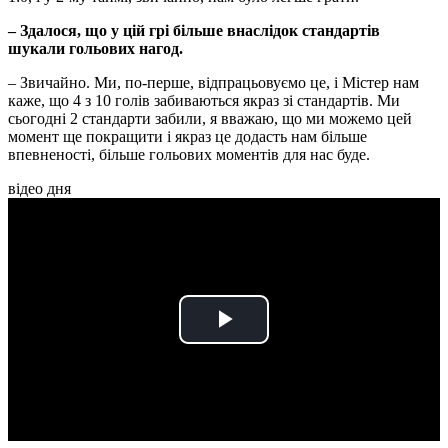
– Здалося, що у цій грі більше внаслідок стандартів
шукали гольових нагод.
– Звичайно. Ми, по-перше, відпрацьовуємо це, і Містер нам
каже, що 4 з 10 голів забиваються якраз зі стандартів. Ми
сьогодні 2 стандарти забили, я вважаю, що ми можемо цей
момент ще покращити і якраз це додасть нам більше
впевненості, більше гольових моментів для нас буде.
відео дня
Play
Video