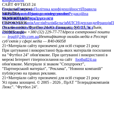
САЙТ ФУТБОЛ 24
Редакція
Соціальні мережі
Прогнози
Політика конфіденційності
Правила
сайту
facebook
УКРАЇНА
Контакти
x
youtube
Правила коментування
instagram
telegram
viber
Редакційна
політика
Україна
ЧЕМПІОНАТИ
Перша ліга
Структура власності
Друга ліга
Німеччина
ЄВРОКУБКИ
Іспанія
Англія
Італія
Бельгія
МЛС
Нідерланди
Франція
П
Ліга чемпіонів
Онлайн-медіа «Футбол 24»
Ліга Європи
Юнацька ліга УЄФА
пл. Галицька, буд. 15, м. Львів,
Ліга
конференцій
79008
Телефон +380 (32) 229-77-77
Адреса електронної пошти
—
legal@24tv.com.ua
Ідентифікатор онлайн-медіа в Реєстрі
суб’єктів у сфері медіа — R40-06058
21+
Матеріали сайту призначені для осіб старше 21 року
При цитуванні і використанні будь-яких матеріалів посилання
на "Футбол 24" обов'язкове. При цитуванні і використанні в
мережі Інтернет гіперпосилання на сайт
football24.ua
обов'язкове. Матеріали зі знаком "Спецпроект",
"Партнерський матеріал", "Реклама", "Новини компаній"
публікуємо на правах реклами.
21+
Матеріали сайту призначені для осіб старше 21 року
Усi права захищенi. © 2005 -
2026
, ПрАТ "Телерадіокомпанія
Люкс". "Футбол 24".