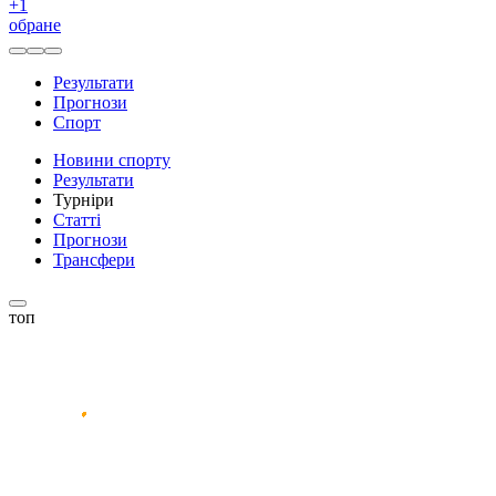
+
1
обране
Результати
Прогнози
Спорт
Новини спорту
Результати
Турніри
Статті
Прогнози
Трансфери
топ