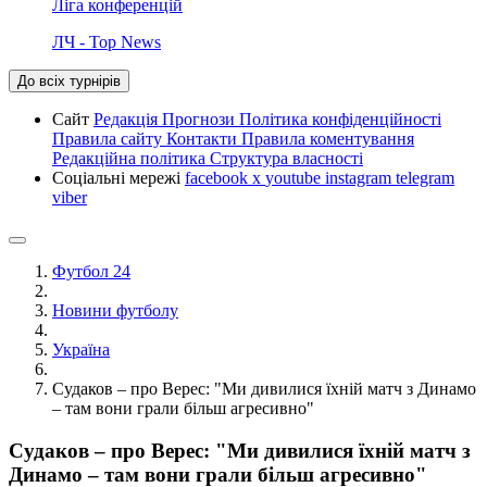
Ліга конференцій
ЛЧ - Top News
До всіх турнірів
Сайт
Редакція
Прогнози
Політика конфіденційності
Правила сайту
Контакти
Правила коментування
Редакційна політика
Структура власності
Соціальні мережі
facebook
x
youtube
instagram
telegram
viber
Футбол 24
Новини футболу
Україна
Судаков – про Верес: "Ми дивилися їхній матч з Динамо
– там вони грали більш агресивно"
Судаков – про Верес: "Ми дивилися їхній матч з
Динамо – там вони грали більш агресивно"