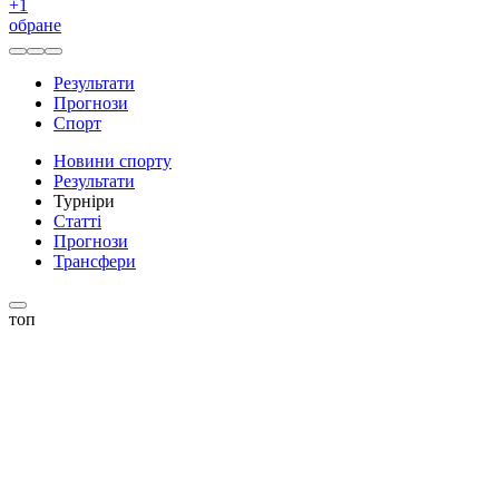
+
1
обране
Результати
Прогнози
Спорт
Новини спорту
Результати
Турніри
Статті
Прогнози
Трансфери
топ