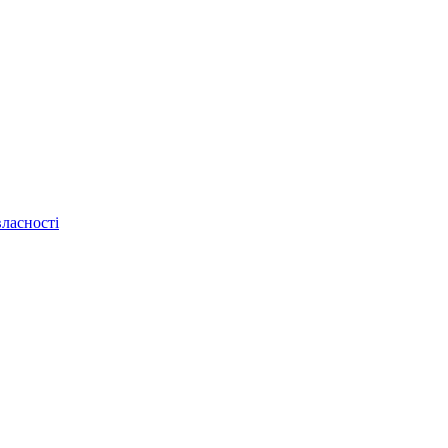
ласності