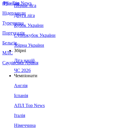
Франція
ЛЧ - Top News
Перша ліга
Нідерланди
Друга ліга
Туреччина
Кубок України
Португалія
Суперкубок України
Бельгія
Збірна України
Збірні
МЛС
Ліга націй
Саудівська Аравія
ЧС 2026
Чемпіонати
Англія
Іспанія
АПЛ Top News
Італія
Німеччина