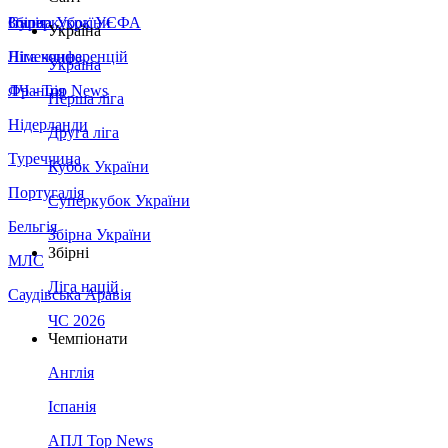
Збірна України
Італія
Суперкубок УЄФА
Україна
Німеччина
Ліга конференцій
Україна
Франція
ЛЧ - Top News
Перша ліга
Нідерланди
Друга ліга
Туреччина
Кубок України
Португалія
Суперкубок України
Бельгія
Збірна України
Збірні
МЛС
Ліга націй
Саудівська Аравія
ЧС 2026
Чемпіонати
Англія
Іспанія
АПЛ Top News