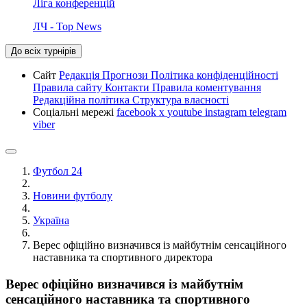
Ліга конференцій
ЛЧ - Top News
До всіх турнірів
Сайт
Редакція
Прогнози
Політика конфіденційності
Правила сайту
Контакти
Правила коментування
Редакційна політика
Структура власності
Соціальні мережі
facebook
x
youtube
instagram
telegram
viber
Футбол 24
Новини футболу
Україна
Верес офіційно визначився із майбутнім сенсаційного
наставника та спортивного директора
Верес офіційно визначився із майбутнім
сенсаційного наставника та спортивного