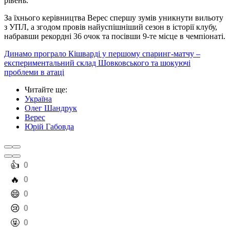
рівень.
За їхнього керівництва Верес спершу зумів уникнути вильоту
з УПЛ, а згодом провів найуспішніший сезон в історії клубу,
набравши рекордні 36 очок та посівши 9-те місце в чемпіонаті.
Динамо програло Кішварді у першому спаринг-матчу –
експериментальний склад Шовковського та шокуючі
проблеми в атаці
Читайте ще
:
Україна
Олег Шандрук
Верес
Юрій Габовда
️👍
0
️🔥
0
️😄
0
️😢
0
️🤬
0