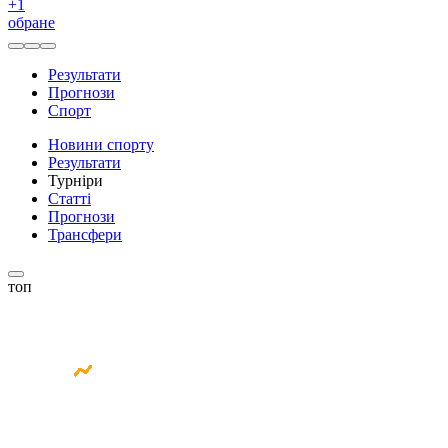
+
1
обране
Результати
Прогнози
Спорт
Новини спорту
Результати
Турніри
Статті
Прогнози
Трансфери
топ