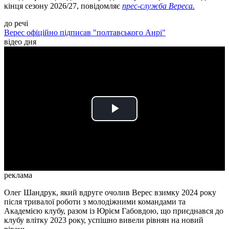
кінця сезону 2026/27, повідомляє
прес-служба Вереса.
до речі
Верес офіційно підписав "полтавського Анрі"
відео дня
Play
Video
реклама
Олег Шандрук, який вдруге очолив Верес взимку 2024 року
після тривалої роботи з молодіжними командами та
Академією клубу, разом із Юрієм Габовдою, що приєднався до
клубу влітку 2023 року, успішно вивели рівнян на новий