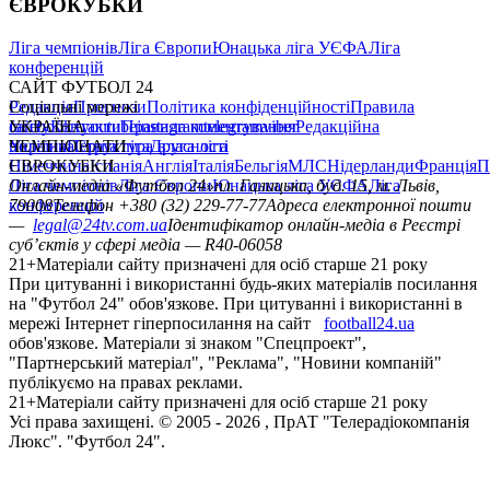
ЄВРОКУБКИ
Ліга чемпіонів
Ліга Європи
Юнацька ліга УЄФА
Ліга
конференцій
САЙТ ФУТБОЛ 24
Редакція
Соціальні мережі
Прогнози
Політика конфіденційності
Правила
сайту
facebook
УКРАЇНА
Контакти
x
youtube
Правила коментування
instagram
telegram
viber
Редакційна
політика
Україна
ЧЕМПІОНАТИ
Перша ліга
Структура власності
Друга ліга
Німеччина
ЄВРОКУБКИ
Іспанія
Англія
Італія
Бельгія
МЛС
Нідерланди
Франція
П
Ліга чемпіонів
Онлайн-медіа «Футбол 24»
Ліга Європи
Юнацька ліга УЄФА
пл. Галицька, буд. 15, м. Львів,
Ліга
конференцій
79008
Телефон +380 (32) 229-77-77
Адреса електронної пошти
—
legal@24tv.com.ua
Ідентифікатор онлайн-медіа в Реєстрі
суб’єктів у сфері медіа — R40-06058
21+
Матеріали сайту призначені для осіб старше 21 року
При цитуванні і використанні будь-яких матеріалів посилання
на "Футбол 24" обов'язкове. При цитуванні і використанні в
мережі Інтернет гіперпосилання на сайт
football24.ua
обов'язкове. Матеріали зі знаком "Спецпроект",
"Партнерський матеріал", "Реклама", "Новини компаній"
публікуємо на правах реклами.
21+
Матеріали сайту призначені для осіб старше 21 року
Усi права захищенi. © 2005 -
2026
, ПрАТ "Телерадіокомпанія
Люкс". "Футбол 24".