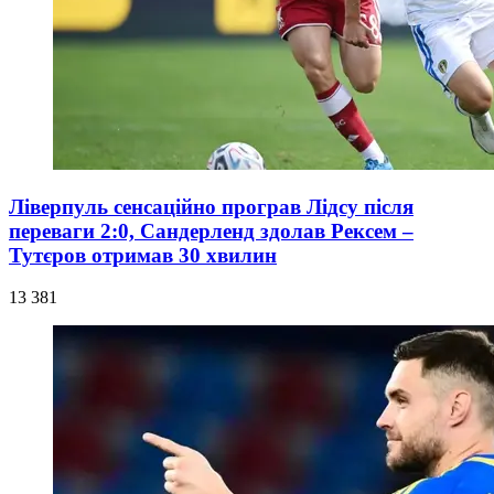
Ліверпуль сенсаційно програв Лідсу після
переваги 2:0, Сандерленд здолав Рексем –
Тутєров отримав 30 хвилин
13 381