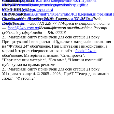
Редакція
Соціальні мережі
Прогнози
Політика конфіденційності
Правила
сайту
facebook
УКРАЇНА
Контакти
x
youtube
Правила коментування
instagram
telegram
viber
Редакційна
політика
Україна
ЧЕМПІОНАТИ
Перша ліга
Структура власності
Друга ліга
Німеччина
ЄВРОКУБКИ
Іспанія
Англія
Італія
Бельгія
МЛС
Нідерланди
Франція
П
Ліга чемпіонів
Онлайн-медіа «Футбол 24»
Ліга Європи
Юнацька ліга УЄФА
пл. Галицька, буд. 15, м. Львів,
Ліга
конференцій
79008
Телефон +380 (32) 229-77-77
Адреса електронної пошти
—
legal@24tv.com.ua
Ідентифікатор онлайн-медіа в Реєстрі
суб’єктів у сфері медіа — R40-06058
21+
Матеріали сайту призначені для осіб старше 21 року
При цитуванні і використанні будь-яких матеріалів посилання
на "Футбол 24" обов'язкове. При цитуванні і використанні в
мережі Інтернет гіперпосилання на сайт
football24.ua
обов'язкове. Матеріали зі знаком "Спецпроект",
"Партнерський матеріал", "Реклама", "Новини компаній"
публікуємо на правах реклами.
21+
Матеріали сайту призначені для осіб старше 21 року
Усi права захищенi. © 2005 -
2026
, ПрАТ "Телерадіокомпанія
Люкс". "Футбол 24".