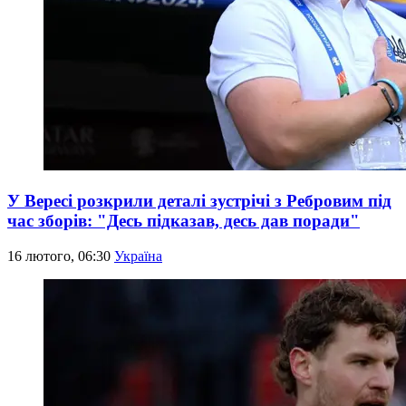
У Вересі розкрили деталі зустрічі з Ребровим під
час зборів: "Десь підказав, десь дав поради"
16 лютого, 06:30
Україна