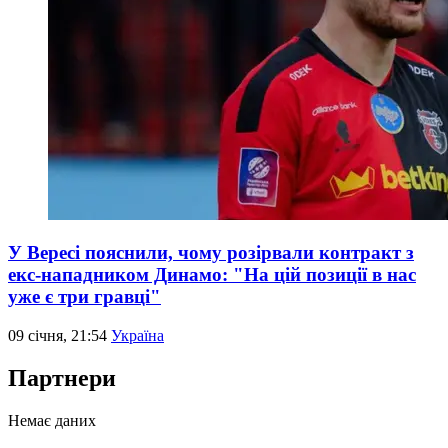
У Вересі пояснили, чому розірвали контракт з
екс-нападником Динамо: "На цій позиції в нас
уже є три гравці"
09 січня, 21:54
Україна
Партнери
Немає даних