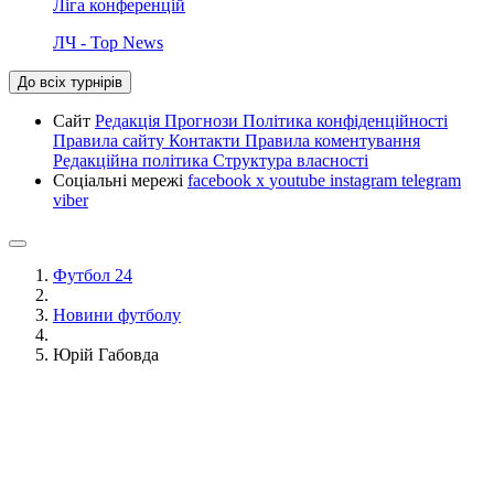
Ліга конференцій
ЛЧ - Top News
До всіх турнірів
Сайт
Редакція
Прогнози
Політика конфіденційності
Правила сайту
Контакти
Правила коментування
Редакційна політика
Структура власності
Соціальні мережі
facebook
x
youtube
instagram
telegram
viber
Футбол 24
Новини футболу
Юрій Габовда