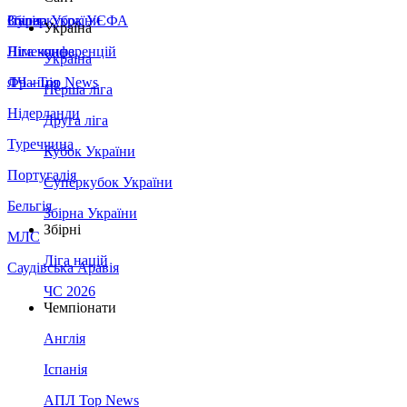
Збірна України
Італія
Суперкубок УЄФА
Україна
Німеччина
Ліга конференцій
Україна
Франція
ЛЧ - Top News
Перша ліга
Нідерланди
Друга ліга
Туреччина
Кубок України
Португалія
Суперкубок України
Бельгія
Збірна України
Збірні
МЛС
Ліга націй
Саудівська Аравія
ЧС 2026
Чемпіонати
Англія
Іспанія
АПЛ Top News