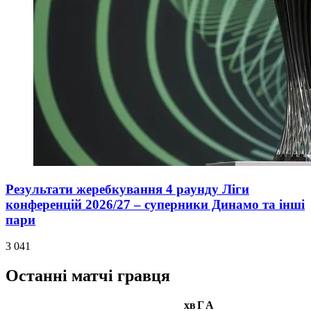
Результати жеребкування 4 раунду Ліги
конференцій 2026/27 – суперники Динамо та інші
пари
3 041
Останні матчі гравця
хв
Г
А