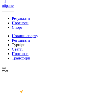
+
1
обране
Результати
Прогнози
Спорт
Новини спорту
Результати
Турніри
Статті
Прогнози
Трансфери
топ