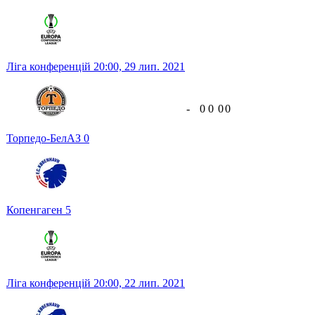
Ліга конференцій
20:00,
29 лип. 2021
-
0
0
0
0
Торпедо-БелАЗ
0
Копенгаген
5
Ліга конференцій
20:00,
22 лип. 2021