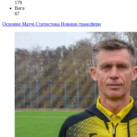
179
Вага
67
Основне
Матчі
Статистика
Новини
трансфери