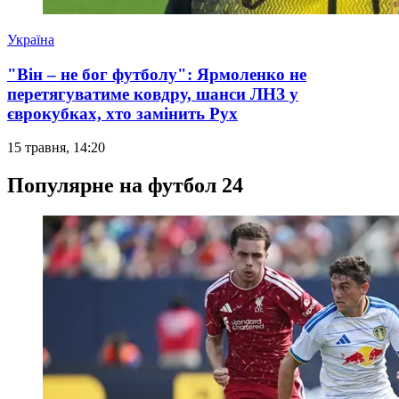
Україна
"Він – не бог футболу": Ярмоленко не
перетягуватиме ковдру, шанси ЛНЗ у
єврокубках, хто замінить Рух
15 травня, 14:20
Популярне на футбол 24