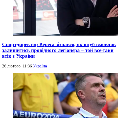
Спортдиректор Вереса зізнався, як клуб вмовляв
залишитись провідного легіонера – той все-таки
втік з України
26 лютого, 11:36
Україна