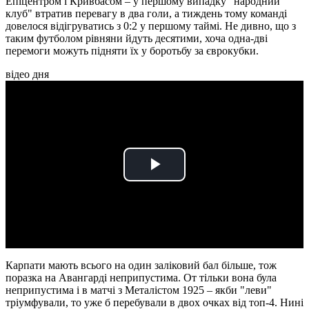
Епіцентром і Кривбасом – у першому випадку "народний
клуб" втратив перевагу в два голи, а тиждень тому команді
довелося відігруватись з 0:2 у першому таймі. Не дивно, що з
таким футболом рівняни йдуть десятими, хоча одна-дві
перемоги можуть підняти їх у боротьбу за єврокубки.
відео дня
Play
Video
Карпати мають всього на один заліковий бал більше, тож
поразка на Авангарді неприпустима. От тільки вона була
неприпустима і в матчі з Металістом 1925 – якби "леви"
тріумфували, то уже б перебували в двох очках від топ-4. Нині