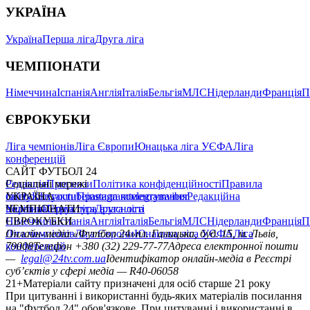
УКРАЇНА
Україна
Перша ліга
Друга ліга
ЧЕМПІОНАТИ
Німеччина
Іспанія
Англія
Італія
Бельгія
МЛС
Нідерланди
Франція
П
ЄВРОКУБКИ
Ліга чемпіонів
Ліга Європи
Юнацька ліга УЄФА
Ліга
конференцій
САЙТ ФУТБОЛ 24
Редакція
Соціальні мережі
Прогнози
Політика конфіденційності
Правила
сайту
facebook
УКРАЇНА
Контакти
x
youtube
Правила коментування
instagram
telegram
viber
Редакційна
політика
Україна
ЧЕМПІОНАТИ
Перша ліга
Структура власності
Друга ліга
Німеччина
ЄВРОКУБКИ
Іспанія
Англія
Італія
Бельгія
МЛС
Нідерланди
Франція
П
Ліга чемпіонів
Онлайн-медіа «Футбол 24»
Ліга Європи
Юнацька ліга УЄФА
пл. Галицька, буд. 15, м. Львів,
Ліга
конференцій
79008
Телефон +380 (32) 229-77-77
Адреса електронної пошти
—
legal@24tv.com.ua
Ідентифікатор онлайн-медіа в Реєстрі
суб’єктів у сфері медіа — R40-06058
21+
Матеріали сайту призначені для осіб старше 21 року
При цитуванні і використанні будь-яких матеріалів посилання
на "Футбол 24" обов'язкове. При цитуванні і використанні в