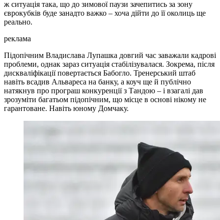
ж ситуація така, що до зимової паузи зачепитись за зону
єврокубків буде занадто важко – хоча дійти до її околиць ще
реально.
реклама
Підопічним Владислава Лупашка довгий час заважали кадрові
проблеми, однак зараз ситуація стабілізувалася. Зокрема, після
дискваліфікації повертається Бабогло. Тренерський штаб
навіть всадив Альвареса на банку, а коуч ще й публічно
натякнув про програш конкуренції з Тандою – і взагалі дав
зрозуміти багатьом підопічним, що місце в основі нікому не
гарантоване. Навіть юному Домчаку.