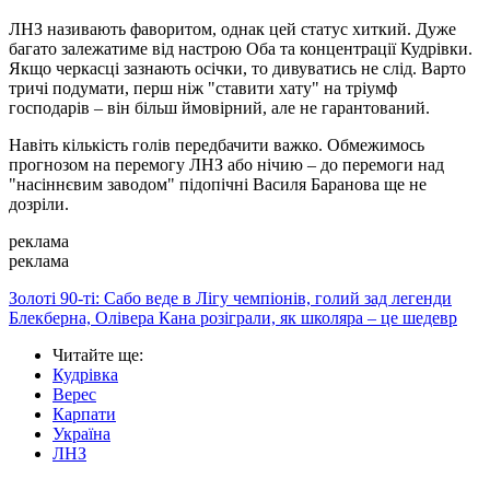
ЛНЗ називають фаворитом, однак цей статус хиткий. Дуже
багато залежатиме від настрою Оба та концентрації Кудрівки.
Якщо черкасці зазнають осічки, то дивуватись не слід. Варто
тричі подумати, перш ніж "ставити хату" на тріумф
господарів – він більш ймовірний, але не гарантований.
Навіть кількість голів передбачити важко. Обмежимось
прогнозом на перемогу ЛНЗ або нічию – до перемоги над
"насіннєвим заводом" підопічні Василя Баранова ще не
дозріли.
реклама
реклама
Золоті 90-ті: Сабо веде в Лігу чемпіонів, голий зад легенди
Блекберна, Олівера Кана розіграли, як школяра – це шедевр
Читайте ще
:
Кудрівка
Верес
Карпати
Україна
ЛНЗ