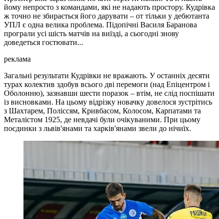
йому непросто з командами, які не надають простору. Кудрівка
ж точно не збирається його дарувати – от тільки у дебютанта
УПЛ є одна велика проблема. Підопічні Василя Баранова
програли усі шість матчів на виїзді, а сьогодні знову
доведеться гостювати...
реклама
Загальні результати Кудрівки не вражають. У останніх десяти
турах колектив здобув всього дві перемоги (над Епіцентром і
Оболонню), зазнавши шести поразок – втім, не слід поспішати
із висновками. На цьому відрізку новачку довелося зустрітись
з Шахтарем, Поліссям, Кривбасом, Колосом, Карпатами та
Металістом 1925, де невдачі були очікуваними. При цьому
поєдинки з львів'янами та харків'янами звели до нічиїх.