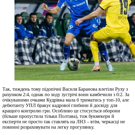
Так, тиждень тому підопічні Василя Баранова влетіли Руху з
рахунком 2:4, однак по ходу зустрічі вони камбечили з 0:2. За
очікуваними очками Кудрівка мала б триматись у топ-10, але
дебютанту УПЛ бракує кадрової глибини й досвіду для
кращого контролю гри. Особливо це стосується оборони
(більше пропустила тільки Полтава), тож букмекери й
експерти не просто так ставлять на ЛНЗ – втім, черкасці не
повинні розраховувати на легку прогулянку.