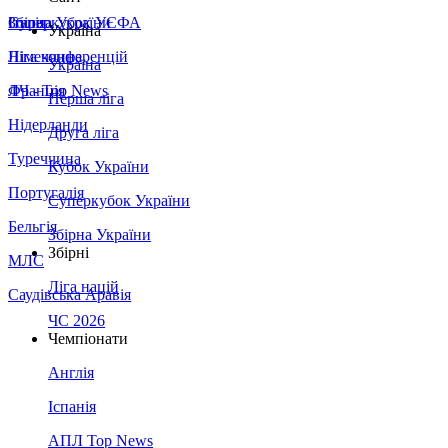
Збірна України
Італія
Суперкубок УЄФА
Україна
Німеччина
Ліга конференцій
Україна
Франція
ЛЧ - Top News
Перша ліга
Нідерланди
Друга ліга
Туреччина
Кубок України
Португалія
Суперкубок України
Бельгія
Збірна України
Збірні
МЛС
Ліга націй
Саудівська Аравія
ЧС 2026
Чемпіонати
Англія
Іспанія
АПЛ Top News