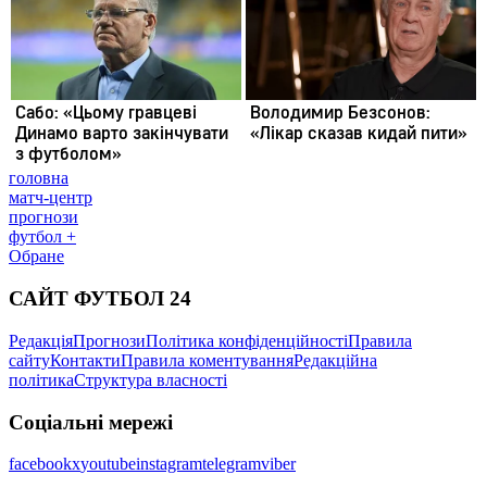
головна
матч-центр
прогнози
футбол +
Обране
САЙТ ФУТБОЛ 24
Редакція
Прогнози
Політика конфіденційності
Правила
сайту
Контакти
Правила коментування
Редакційна
політика
Структура власності
Соціальні мережі
facebook
x
youtube
instagram
telegram
viber