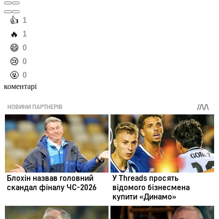
️👍
1
️🔥
1
️😄
0
️😢
0
️🤬
0
коментарі