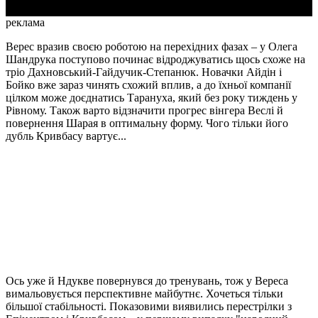
реклама
Верес вразив своєю роботою на перехідних фазах – у Олега
Шандрука поступово починає відроджуватись щось схоже на
тріо Дахновський-Гайдучик-Степанюк. Новачки Айдін і
Бойко вже зараз чинять схожий вплив, а до їхньої компанії
цілком може доєднатись Тарануха, який без року тиждень у
Рівному. Також варто відзначити прогрес вінгера Веслі й
повернення Шарая в оптимальну форму. Чого тільки його
дубль Кривбасу вартує...
Ось уже й Ндукве повернувся до тренувань, тож у Вереса
вимальовується перспективне майбутнє. Хочеться тільки
більшої стабільності. Показовими виявились перестрілки з