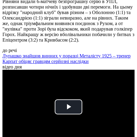
Рівняни видали 6-матчеву безпрограшну серію в УПЛ,
розписавши чотири нічиїх і здобувши дві перемоги. На цьому
відрізку "народний клуб" бував різним – з Оболонню (1:1) та
Олександрією (1:1) зіграли невиразно, але на рівних. Таким
же, однак тріумфальним виявився поєдинок з Рухом, а от
"нулівка" проти Зорі була відскоком, який подарував голкіпер
Горох. Найкращу ж версію вболівальники побачили у битвах з
Епіцентром (3:2) та Кривбасом (2:2).
до речі
Лупашко знайшов винних у поразці Металісту 1925 – тренер
Карпат обіцяє гравцям серйозні наслідки
відео дня
Play
Video