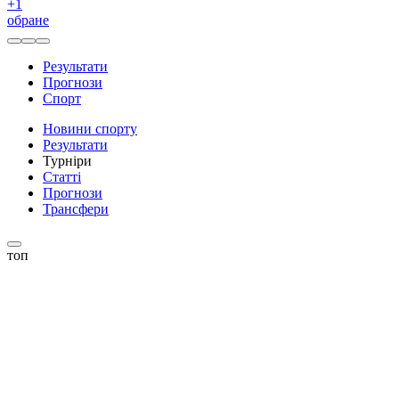
+
1
обране
Результати
Прогнози
Спорт
Новини спорту
Результати
Турніри
Статті
Прогнози
Трансфери
топ