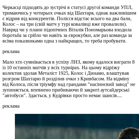
Черкасці підходять до зустрічі в статусі другої команди УПЛ,
тримаючись у чотирьох очках від Шахтаря, однак важливішим
є відрив від конкурентів. Полісся відстає всього на два бали,
Колос – на три (свій матч у турі ковалівці вже провалили).
Навряд чи у плани підопічних Віталія Пономарьова входила
боротьба за срібло чи навіть за єврокубки, але раз команда за
всіма показниками одна з найкращих, то треба пробувати.
реклама
Мало хто сумнівається в успіху ЛНЗ, якому вдалося виграти 8
із 10 останніх матчів у всіх турнірах. На цьому відрізку
колектив здолав Металіст 1925, Колос і Динамо, влаштував
розгром Шахтарю й розділив очки з Кривбасом. На відміну
від Колоса, після тріумфу над грандами "насіннєвий завод" не
зупиняється, впевнено прибиваючи й закриті аутсайдерські
"автобуси". Здається, у Кудрівки просто немає шансів....
реклама