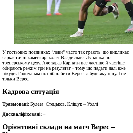
У гостьових поєдинках "леви" часто так грають, що викликає
саркастичні коментарі колег Владислава Лупашка по
тренерському цеху. Але зараз Карпати все частіше й частіше
обирають режим гри на результат – тому що падати далі вже
нікуди. Галичанам потрібно бити Верес за будь-яку ціну. І не
тільки Верес.
Кадрова ситуація
Травмовані:
Булеза, Стецьков, Кліщук
– Уоллі
Дискваліфіковані:
–
Орієнтовні склади на матч Верес –