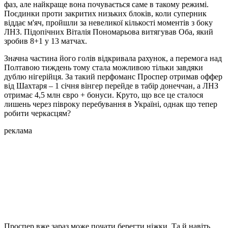
фаз, але найкраще вона почувається саме в такому режимі.
Поєдинки проти закритих низьких блоків, коли суперник
віддає м'яч, пройшли за невеликої кількості моментів з боку
ЛНЗ. Підопічних Віталія Пономарьова витягував Оба, який
зробив 8+1 у 13 матчах.
Значна частина його голів відкривала рахунок, а перемога над
Полтавою тиждень тому стала можливою тільки завдяки
дублю нігерійця. За такий перфоманс Проспер отримав оффер
від Шахтаря – 1 січня вінгер перейде в табір донеччан, а ЛНЗ
отримає 4,5 млн євро + бонуси. Круто, що все це сталося
лишень через півроку перебування в Україні, однак що тепер
робити черкасцям?
реклама
Проспер вже зараз може почати берегти ніжки. Та й навіть