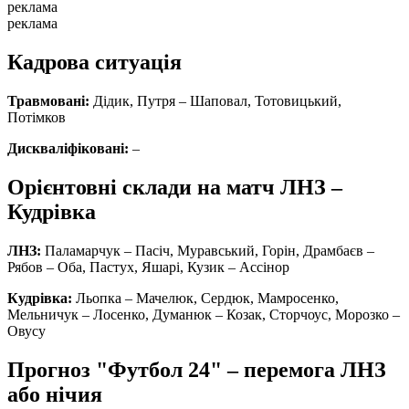
реклама
реклама
Кадрова ситуація
Травмовані:
Дідик, Путря
– Шаповал, Тотовицький,
Потімков
Дискваліфіковані:
–
Орієнтовні склади на матч ЛНЗ –
Кудрівка
ЛНЗ:
Паламарчук – Пасіч, Муравський, Горін, Драмбаєв –
Рябов – Оба, Пастух, Яшарі, Кузик – Ассінор
Кудрівка:
Льопка – Мачелюк, Сердюк, Мамросенко,
Мельничук – Лосенко, Думанюк – Козак, Сторчоус, Морозко –
Овусу
Прогноз "Футбол 24" – перемога ЛНЗ
або нічия