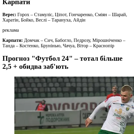
Карпати
Верес:
Горох – Стамуліс, Ціпот, Гончаренко, Сміян – Шарай,
Харатін, Бойко, Веслі – Тарануха, Айдін
реклама
Карпати:
Домчак – Сич, Бабогло, Педрозу, Мірошніченко –
Танда – Костенко, Брунінью, Чачуа, Вітор – Краснопір
Прогноз "Футбол 24" – тотал більше
2,5 + обидва заб'ють