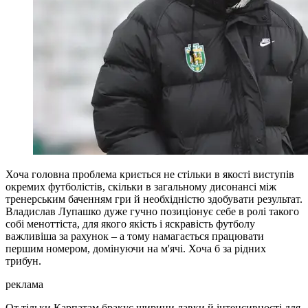
Хоча головна проблема криється не стільки в якості виступів
окремих футболістів, скільки в загальному дисонансі між
тренерським баченням гри й необхідністю здобувати результат.
Владислав Лупашко дуже гучно позиціонує себе в ролі такого
собі меноттіста, для якого якість і яскравість футболу
важливіша за рахунок – а тому намагається працювати
першим номером, домінуючи на м'ячі. Хоча б за рідних
трибун.
реклама
От тільки Карпатам бракує ширини лавки й інтенсивності для