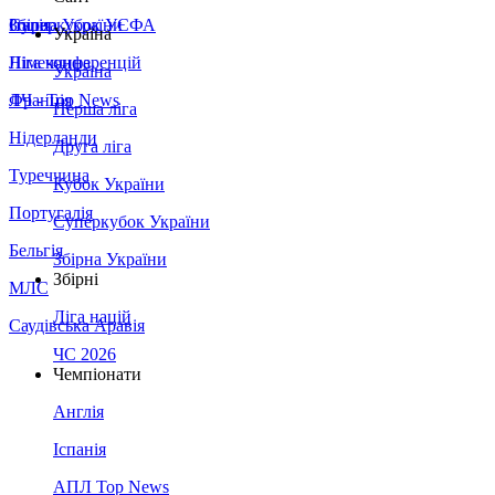
Збірна України
Італія
Суперкубок УЄФА
Україна
Німеччина
Ліга конференцій
Україна
Франція
ЛЧ - Top News
Перша ліга
Нідерланди
Друга ліга
Туреччина
Кубок України
Португалія
Суперкубок України
Бельгія
Збірна України
Збірні
МЛС
Ліга націй
Саудівська Аравія
ЧС 2026
Чемпіонати
Англія
Іспанія
АПЛ Top News