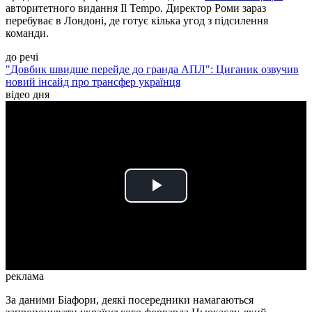
авторитетного видання Il Tempo. Директор Роми зараз
перебуває в Лондоні, де готує кілька угод з підсилення
команди.
до речі
"Довбик швидше перейде до гранда АПЛ": Циганик озвучив
новий інсайд про трансфер українця
відео дня
Play
Video
реклама
За даними Біафори, деякі посередники намагаються