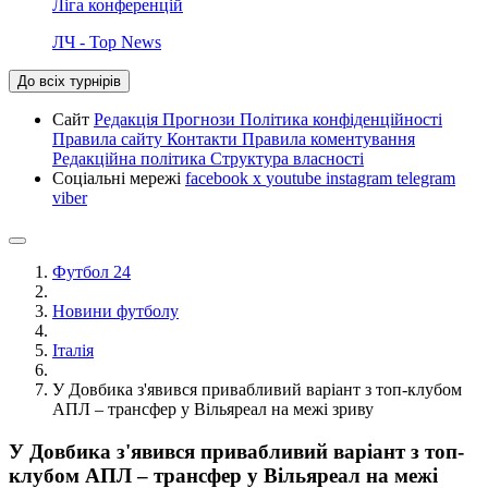
Ліга конференцій
ЛЧ - Top News
До всіх турнірів
Сайт
Редакція
Прогнози
Політика конфіденційності
Правила сайту
Контакти
Правила коментування
Редакційна політика
Структура власності
Соціальні мережі
facebook
x
youtube
instagram
telegram
viber
Футбол 24
Новини футболу
Італія
У Довбика з'явився привабливий варіант з топ-клубом
АПЛ – трансфер у Вільяреал на межі зриву
У Довбика з'явився привабливий варіант з топ-
клубом АПЛ – трансфер у Вільяреал на межі