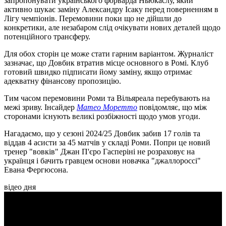
запропонувати українського форварда Ньюкаслу, який
активно шукає заміну Александру Ісаку перед поверненням в
Лігу чемпіонів. Перемовини поки що не дійшли до
конкретики, але незабаром слід очікувати нових деталей щодо
потенційного трансферу.
Для обох сторін це може стати гарним варіантом. Журналіст
зазначає, що Довбик втратив місце основного в Ромі. Клуб
готовий швидко підписати йому заміну, якщо отримає
адекватну фінансову пропозицію.
Тим часом перемовини Роми та Вільяреала перебувають на
межі зриву. Інсайдер
Матео Моретто
повідомляє, що між
сторонами існують великі розбіжності щодо умов угоди.
Нагадаємо, що у сезоні 2024/25 Довбик забив 17 голів та
віддав 4 асисти за 45 матчів у складі Роми. Попри це новий
тренер "вовків" Джан П'єро Гасперіні не розраховує на
українця і бачить гравцем основи новачка "джаллороссі"
Евана Фергюсона.
відео дня