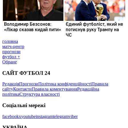
головна
матч-центр
прогнози
футбол +
Обране
САЙТ ФУТБОЛ 24
Редакція
Прогнози
Політика конфіденційності
Правила
сайту
Контакти
Правила коментування
Редакційна
політика
Структура власності
Соціальні мережі
facebook
x
youtube
instagram
telegram
viber
УКРАЇНА