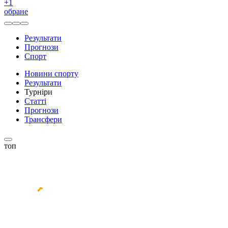
+
1
обране
Результати
Прогнози
Спорт
Новини спорту
Результати
Турніри
Статті
Прогнози
Трансфери
топ