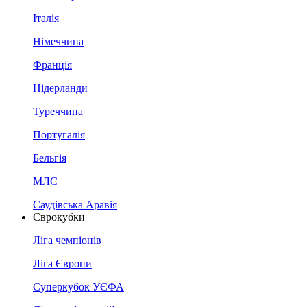
Італія
Німеччина
Франція
Нідерланди
Туреччина
Португалія
Бельгія
МЛС
Саудівська Аравія
Єврокубки
Ліга чемпіонів
Ліга Європи
Суперкубок УЄФА