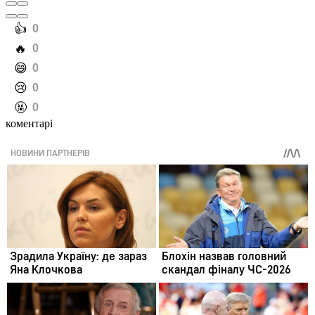
️👍
0
️🔥
0
️😄
0
️😢
0
️🤬
0
коментарі