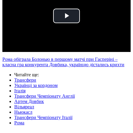
Play
Video
Рома обіграла Болонью в першому матчі при Гасперіні –
класна гра конкурента Довбика, українцю дістались крихти
Читайте ще
:
Трансфери
Українці за кордоном
Італія
Трансфери Чемпіонату Англії
Артем Довбик
Вільяреал
Ньюкасл
Трансфери Чемпіонату Італії
Рома