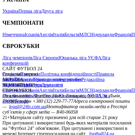
Україна
Перша ліга
Друга ліга
ЧЕМПІОНАТИ
Німеччина
Іспанія
Англія
Італія
Бельгія
МЛС
Нідерланди
Франція
П
ЄВРОКУБКИ
Ліга чемпіонів
Ліга Європи
Юнацька ліга УЄФА
Ліга
конференцій
САЙТ ФУТБОЛ 24
Редакція
Соціальні мережі
Прогнози
Політика конфіденційності
Правила
сайту
facebook
УКРАЇНА
Контакти
x
youtube
Правила коментування
instagram
telegram
viber
Редакційна
політика
Україна
ЧЕМПІОНАТИ
Перша ліга
Структура власності
Друга ліга
Німеччина
ЄВРОКУБКИ
Іспанія
Англія
Італія
Бельгія
МЛС
Нідерланди
Франція
П
Ліга чемпіонів
Онлайн-медіа «Футбол 24»
Ліга Європи
Юнацька ліга УЄФА
пл. Галицька, буд. 15, м. Львів,
Ліга
конференцій
79008
Телефон +380 (32) 229-77-77
Адреса електронної пошти
—
legal@24tv.com.ua
Ідентифікатор онлайн-медіа в Реєстрі
суб’єктів у сфері медіа — R40-06058
21+
Матеріали сайту призначені для осіб старше 21 року
При цитуванні і використанні будь-яких матеріалів посилання
на "Футбол 24" обов'язкове. При цитуванні і використанні в
мережі Інтернет гіперпосилання на сайт
football24.ua