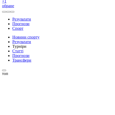
+
1
обране
Результати
Прогнози
Спорт
Новини спорту
Результати
Турніри
Статті
Прогнози
Трансфери
топ