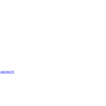
ласності