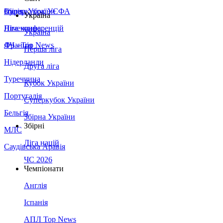
Збірна України
Італія
Суперкубок УЄФА
Україна
Німеччина
Ліга конференцій
Україна
Франція
ЛЧ - Top News
Перша ліга
Нідерланди
Друга ліга
Туреччина
Кубок України
Португалія
Суперкубок України
Бельгія
Збірна України
Збірні
МЛС
Ліга націй
Саудівська Аравія
ЧС 2026
Чемпіонати
Англія
Іспанія
АПЛ Top News