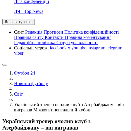
Ліга конференцій
ЛЧ - Top News
До всіх турнірів
Сайт
Редакція
Прогнози
Політика конфіденційності
Правила сайту
Контакти
Правила коментування
Редакційна політика
Структура власності
Соціальні мережі
facebook
x
youtube
instagram
telegram
viber
Футбол 24
Новини футболу
Світ
Український тренер очолив клуб з Азербайджану – він
вигравав Міжконтинентальний кубок
Український тренер очолив клуб з
Азербайджану – він вигравав