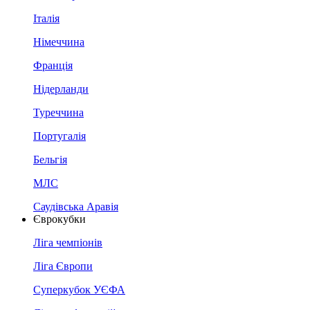
Італія
Німеччина
Франція
Нідерланди
Туреччина
Португалія
Бельгія
МЛС
Саудівська Аравія
Єврокубки
Ліга чемпіонів
Ліга Європи
Суперкубок УЄФА