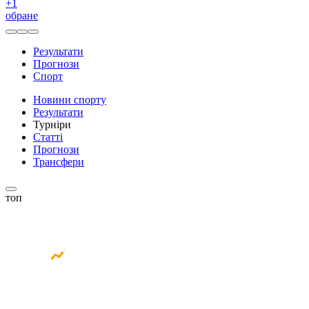
+
1
обране
Результати
Прогнози
Спорт
Новини спорту
Результати
Турніри
Статті
Прогнози
Трансфери
топ