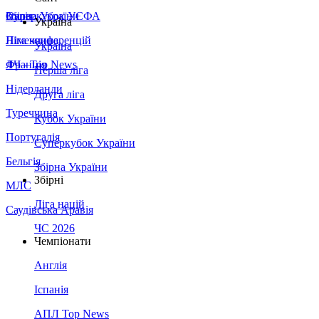
Збірна України
Італія
Суперкубок УЄФА
Україна
Німеччина
Ліга конференцій
Україна
Франція
ЛЧ - Top News
Перша ліга
Нідерланди
Друга ліга
Туреччина
Кубок України
Португалія
Суперкубок України
Бельгія
Збірна України
Збірні
МЛС
Ліга націй
Саудівська Аравія
ЧС 2026
Чемпіонати
Англія
Іспанія
АПЛ Top News