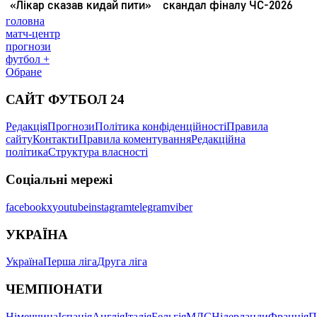
головна
матч-центр
прогнози
футбол +
Обране
САЙТ ФУТБОЛ 24
Редакція
Прогнози
Політика конфіденційності
Правила
сайту
Контакти
Правила коментування
Редакційна
політика
Структура власності
Соціальні мережі
facebook
x
youtube
instagram
telegram
viber
УКРАЇНА
Україна
Перша ліга
Друга ліга
ЧЕМПІОНАТИ
Німеччина
Іспанія
Англія
Італія
Бельгія
МЛС
Нідерланди
Франція
П