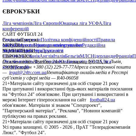
ЄВРОКУБКИ
Ліга чемпіонів
Ліга Європи
Юнацька ліга УЄФА
Ліга
конференцій
САЙТ ФУТБОЛ 24
Редакція
Соціальні мережі
Прогнози
Політика конфіденційності
Правила
сайту
facebook
УКРАЇНА
Контакти
x
youtube
Правила коментування
instagram
telegram
viber
Редакційна
політика
Україна
ЧЕМПІОНАТИ
Перша ліга
Структура власності
Друга ліга
Німеччина
ЄВРОКУБКИ
Іспанія
Англія
Італія
Бельгія
МЛС
Нідерланди
Франція
П
Ліга чемпіонів
Онлайн-медіа «Футбол 24»
Ліга Європи
Юнацька ліга УЄФА
пл. Галицька, буд. 15, м. Львів,
Ліга
конференцій
79008
Телефон +380 (32) 229-77-77
Адреса електронної пошти
—
legal@24tv.com.ua
Ідентифікатор онлайн-медіа в Реєстрі
суб’єктів у сфері медіа — R40-06058
21+
Матеріали сайту призначені для осіб старше 21 року
При цитуванні і використанні будь-яких матеріалів посилання
на "Футбол 24" обов'язкове. При цитуванні і використанні в
мережі Інтернет гіперпосилання на сайт
football24.ua
обов'язкове. Матеріали зі знаком "Спецпроект",
"Партнерський матеріал", "Реклама", "Новини компаній"
публікуємо на правах реклами.
21+
Матеріали сайту призначені для осіб старше 21 року
Усi права захищенi. © 2005 -
2026
, ПрАТ "Телерадіокомпанія
Люкс". "Футбол 24".