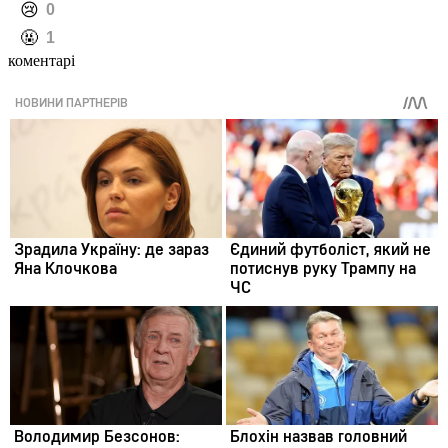
️😢
0
️🤬
1
коментарі