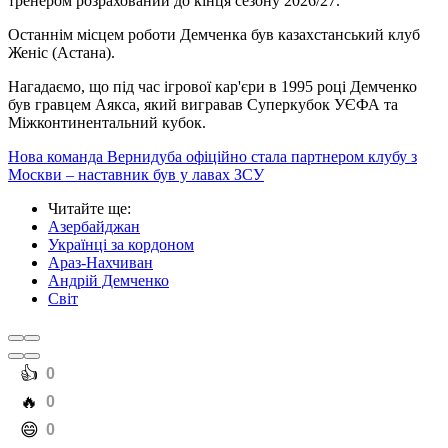
тренером розрахований до кінця сезону 2026/27.
Останнім місцем роботи Демченка був казахстанський клуб
Женіс (Астана).
Нагадаємо, що під час ігрової кар'єри в 1995 році Демченко
був гравцем Аякса, який вигравав Суперкубок УЄФА та
Міжконтинентальний кубок.
Нова команда Вернидуба офіційно стала партнером клубу з
Москви – наставник був у лавах ЗСУ
Читайте ще
:
Азербайджан
Українці за кордоном
Араз-Нахчиван
Андрій Демченко
Світ
️👍
0
️🔥
0
️😄
0