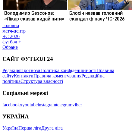
головна
матч-центр
ЧС 2026
футбол +
Обране
САЙТ ФУТБОЛ 24
Редакція
Прогнози
Політика конфіденційності
Правила
сайту
Контакти
Правила коментування
Редакційна
політика
Структура власності
Соціальні мережі
facebook
x
youtube
instagram
telegram
viber
УКРАЇНА
Україна
Перша ліга
Друга ліга