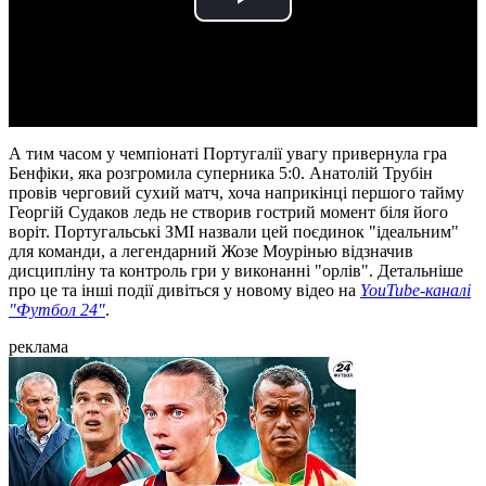
Play
Video
А тим часом у чемпіонаті Португалії увагу привернула гра
Бенфіки, яка розгромила суперника 5:0. Анатолій Трубін
провів черговий сухий матч, хоча наприкінці першого тайму
Георгій Судаков ледь не створив гострий момент біля його
воріт. Португальські ЗМІ назвали цей поєдинок "ідеальним"
для команди, а легендарний Жозе Моурінью відзначив
дисципліну та контроль гри у виконанні "орлів". Детальніше
про це та інші події дивіться у новому відео на
YouTube-каналі
"Футбол 24"
.
реклама