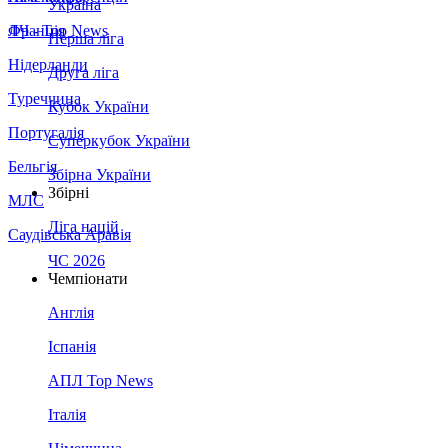
Україна
Франція
ЛЧ - Top News
Перша ліга
Нідерланди
Друга ліга
Туреччина
Кубок України
Португалія
Суперкубок України
Бельгія
Збірна України
Збірні
МЛС
Ліга націй
Саудівська Аравія
ЧС 2026
Чемпіонати
Англія
Іспанія
АПЛ Top News
Італія