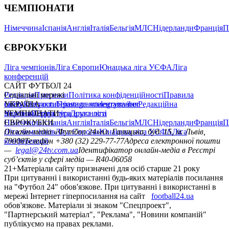
ЧЕМПІОНАТИ
Німеччина
Іспанія
Англія
Італія
Бельгія
МЛС
Нідерланди
Франція
П
ЄВРОКУБКИ
Ліга чемпіонів
Ліга Європи
Юнацька ліга УЄФА
Ліга
конференцій
САЙТ ФУТБОЛ 24
Редакція
Соціальні мережі
Прогнози
Політика конфіденційності
Правила
сайту
facebook
УКРАЇНА
Контакти
x
youtube
Правила коментування
instagram
telegram
viber
Редакційна
політика
Україна
ЧЕМПІОНАТИ
Перша ліга
Структура власності
Друга ліга
Німеччина
ЄВРОКУБКИ
Іспанія
Англія
Італія
Бельгія
МЛС
Нідерланди
Франція
П
Ліга чемпіонів
Онлайн-медіа «Футбол 24»
Ліга Європи
Юнацька ліга УЄФА
пл. Галицька, буд. 15, м. Львів,
Ліга
конференцій
79008
Телефон +380 (32) 229-77-77
Адреса електронної пошти
—
legal@24tv.com.ua
Ідентифікатор онлайн-медіа в Реєстрі
суб’єктів у сфері медіа — R40-06058
21+
Матеріали сайту призначені для осіб старше 21 року
При цитуванні і використанні будь-яких матеріалів посилання
на "Футбол 24" обов'язкове. При цитуванні і використанні в
мережі Інтернет гіперпосилання на сайт
football24.ua
обов'язкове. Матеріали зі знаком "Спецпроект",
"Партнерський матеріал", "Реклама", "Новини компаній"
публікуємо на правах реклами.