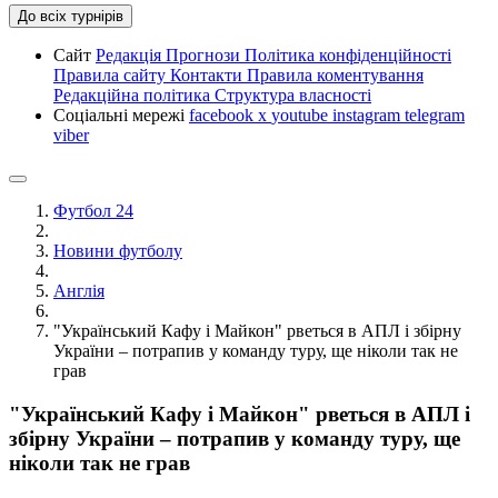
До всіх турнірів
Сайт
Редакція
Прогнози
Політика конфіденційності
Правила сайту
Контакти
Правила коментування
Редакційна політика
Структура власності
Соціальні мережі
facebook
x
youtube
instagram
telegram
viber
Футбол 24
Новини футболу
Англія
"Український Кафу і Майкон" рветься в АПЛ і збірну
України – потрапив у команду туру, ще ніколи так не
грав
"Український Кафу і Майкон" рветься в АПЛ і
збірну України – потрапив у команду туру, ще
ніколи так не грав