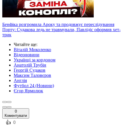
Бенфіка розгромила Ароку та продовжує переслідування
Порту: Судакова ледь не травмували, Павлідіс оформив хет-
трик
Читайте ще
:
Віталій Миколенко
Відеоновини
Українці за кордоном
Анатолій Трубін
Георгій Судаков
Максим Таловєров
Англія
Футбол 24 (Новини)
Єгор Ярмолюк
0
Коментувати
️👍
0