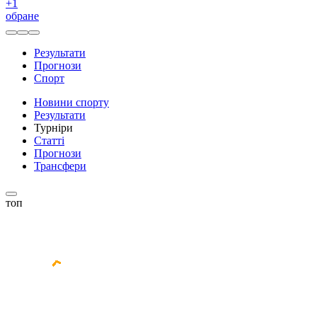
+
1
обране
Результати
Прогнози
Спорт
Новини спорту
Результати
Турніри
Статті
Прогнози
Трансфери
топ