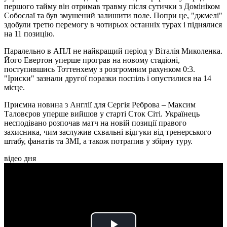
першого тайму він отримав травму після сутички з Домініком
Собослаї та був змушений залишити поле. Попри це, "джмелі"
здобули третю перемогу в чотирьох останніх турах і піднялися
на 11 позицію.
Паралельно в АПЛ не найкращий період у Віталія Миколенка.
Його Евертон уперше програв на новому стадіоні,
поступившись Тоттенхему з розгромним рахунком 0:3.
"Іриски" зазнали другої поразки поспіль і опустилися на 14
місце.
Приємна новина з Англії для Сергія Реброва – Максим
Таловєров уперше вийшов у старті Сток Сіті. Українець
несподівано розпочав матч на новій позиції правого
захисника, чим заслужив схвальні відгуки від тренерського
штабу, фанатів та ЗМІ, а також потрапив у збірну туру.
відео дня