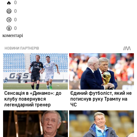
️🔥
0
️😄
0
️😢
0
️🤬
0
коментарі