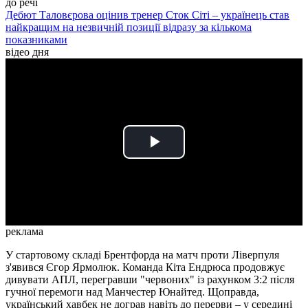
до речі
Дебют Таловєрова оцінив тренер Сток Сіті – українець став
найкращим на незвичній позиції відразу за кількома
показниками
відео дня
Play
Video
реклама
У стартовому складі Брентфорда на матч проти Ліверпуля
з'явився Єгор Ярмолюк. Команда Кіта Ендрюса продовжує
дивувати АПЛ, перегравши "червоних" із рахунком 3:2 після
гучної перемоги над Манчестер Юнайтед. Щоправда,
український хавбек не дограв навіть до перерви – у середині