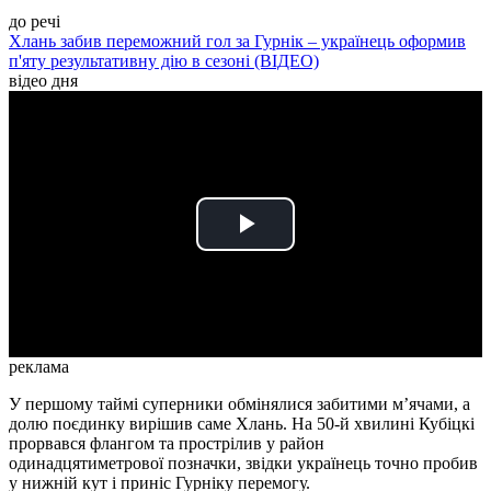
до речі
Хлань забив переможний гол за Гурнік – українець оформив
п'яту результативну дію в сезоні (ВІДЕО)
відео дня
Play
Video
реклама
У першому таймі суперники обмінялися забитими м’ячами, а
долю поєдинку вирішив саме Хлань. На 50-й хвилині Кубіцкі
прорвався флангом та прострілив у район
одинадцятиметрової позначки, звідки українець точно пробив
у нижній кут і приніс Гурніку перемогу.