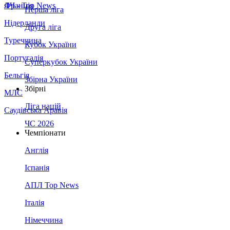
Франція
ЛЧ - Top News
Перша ліга
Нідерланди
Друга ліга
Туреччина
Кубок України
Португалія
Суперкубок України
Бельгія
Збірна України
Збірні
МЛС
Ліга націй
Саудівська Аравія
ЧС 2026
Чемпіонати
Англія
Іспанія
АПЛ Top News
Італія
Німеччина