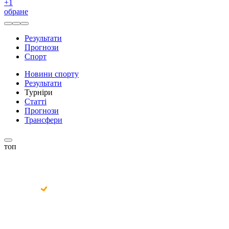
+
1
обране
Результати
Прогнози
Спорт
Новини спорту
Результати
Турніри
Статті
Прогнози
Трансфери
топ