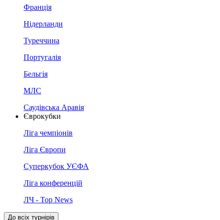
Франція
Нідерланди
Туреччина
Португалія
Бельгія
МЛС
Саудівська Аравія
Єврокубки
Ліга чемпіонів
Ліга Європи
Суперкубок УЄФА
Ліга конференцій
ЛЧ - Top News
До всіх турнірів