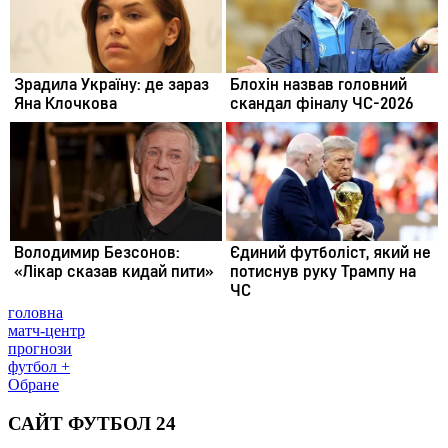
головна
матч-центр
прогнози
футбол +
Обране
САЙТ ФУТБОЛ 24