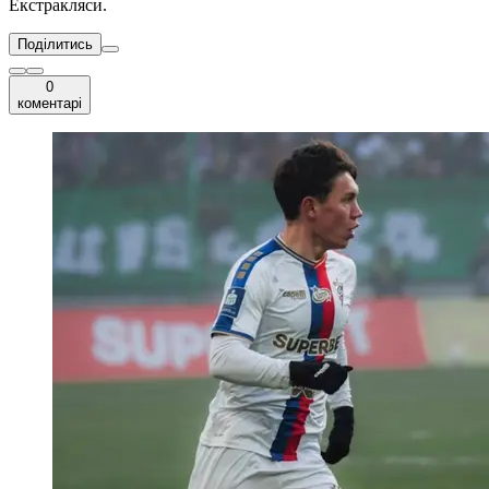
Екстракляси.
Поділитись
0
коментарі