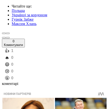
Читайте ще
:
Польща
Українці за кордоном
Гурнік Забже
Максим Хлань
0
Коментувати
️👍
1
️🔥
0
️😄
0
️😢
0
️🤬
0
коментарі