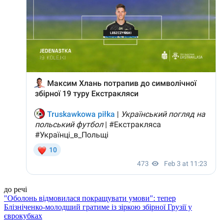
до речі
"Оболонь відмовилася покращувати умови": тепер
Блізніченко-молодший гратиме із зіркою збірної Грузії у
єврокубках