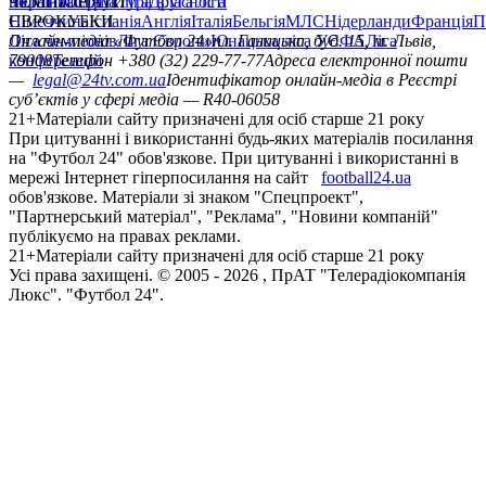
політика
Україна
ЧЕМПІОНАТИ
Перша ліга
Структура власності
Друга ліга
Німеччина
ЄВРОКУБКИ
Іспанія
Англія
Італія
Бельгія
МЛС
Нідерланди
Франція
П
Ліга чемпіонів
Онлайн-медіа «Футбол 24»
Ліга Європи
Юнацька ліга УЄФА
пл. Галицька, буд. 15, м. Львів,
Ліга
конференцій
79008
Телефон +380 (32) 229-77-77
Адреса електронної пошти
—
legal@24tv.com.ua
Ідентифікатор онлайн-медіа в Реєстрі
суб’єктів у сфері медіа — R40-06058
21+
Матеріали сайту призначені для осіб старше 21 року
При цитуванні і використанні будь-яких матеріалів посилання
на "Футбол 24" обов'язкове. При цитуванні і використанні в
мережі Інтернет гіперпосилання на сайт
football24.ua
обов'язкове. Матеріали зі знаком "Спецпроект",
"Партнерський матеріал", "Реклама", "Новини компаній"
публікуємо на правах реклами.
21+
Матеріали сайту призначені для осіб старше 21 року
Усi права захищенi. © 2005 -
2026
, ПрАТ "Телерадіокомпанія
Люкс". "Футбол 24".