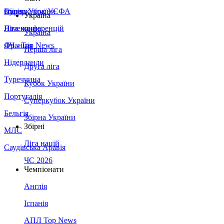
Збірна України
Італія
Суперкубок УЄФА
Україна
Німеччина
Ліга конференцій
Україна
Франція
ЛЧ - Top News
Перша ліга
Нідерланди
Друга ліга
Туреччина
Кубок України
Португалія
Суперкубок України
Бельгія
Збірна України
Збірні
МЛС
Ліга націй
Саудівська Аравія
ЧС 2026
Чемпіонати
Англія
Іспанія
АПЛ Top News