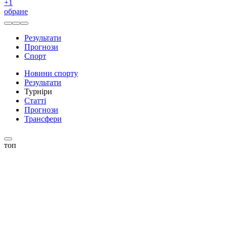
+
1
обране
Результати
Прогнози
Спорт
Новини спорту
Результати
Турніри
Статті
Прогнози
Трансфери
топ