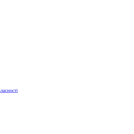
ласності