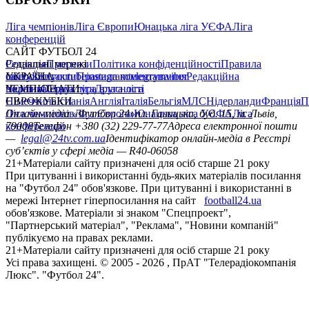
Ліга чемпіонів
Ліга Європи
Юнацька ліга УЄФА
Ліга
конференцій
САЙТ ФУТБОЛ 24
Редакція
Соціальні мережі
Прогнози
Політика конфіденційності
Правила
сайту
facebook
УКРАЇНА
Контакти
x
youtube
Правила коментування
instagram
telegram
viber
Редакційна
політика
Україна
ЧЕМПІОНАТИ
Перша ліга
Структура власності
Друга ліга
Німеччина
ЄВРОКУБКИ
Іспанія
Англія
Італія
Бельгія
МЛС
Нідерланди
Франція
П
Ліга чемпіонів
Онлайн-медіа «Футбол 24»
Ліга Європи
Юнацька ліга УЄФА
пл. Галицька, буд. 15, м. Львів,
Ліга
конференцій
79008
Телефон +380 (32) 229-77-77
Адреса електронної пошти
—
legal@24tv.com.ua
Ідентифікатор онлайн-медіа в Реєстрі
суб’єктів у сфері медіа — R40-06058
21+
Матеріали сайту призначені для осіб старше 21 року
При цитуванні і використанні будь-яких матеріалів посилання
на "Футбол 24" обов'язкове. При цитуванні і використанні в
мережі Інтернет гіперпосилання на сайт
football24.ua
обов'язкове. Матеріали зі знаком "Спецпроект",
"Партнерський матеріал", "Реклама", "Новини компаній"
публікуємо на правах реклами.
21+
Матеріали сайту призначені для осіб старше 21 року
Усi права захищенi. © 2005 -
2026
, ПрАТ "Телерадіокомпанія
Люкс". "Футбол 24".