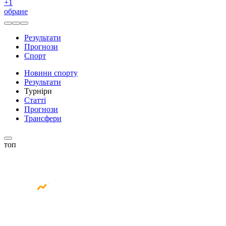
+
1
обране
Результати
Прогнози
Спорт
Новини спорту
Результати
Турніри
Статті
Прогнози
Трансфери
топ