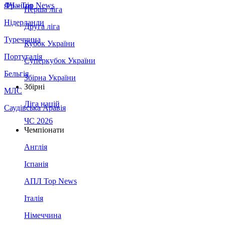
Франція
ЛЧ - Top News
Перша ліга
Нідерланди
Друга ліга
Туреччина
Кубок України
Португалія
Суперкубок України
Бельгія
Збірна України
Збірні
МЛС
Ліга націй
Саудівська Аравія
ЧС 2026
Чемпіонати
Англія
Іспанія
АПЛ Top News
Італія
Німеччина