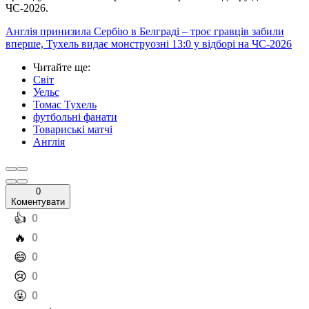
ЧС-2026.
Англія принизила Сербію в Белграді – троє гравців забили
вперше, Тухель видає монструозні 13:0 у відборі на ЧС-2026
Читайте ще
:
Світ
Уельс
Томас Тухель
футбольні фанати
Товариські матчі
Англія
0
Коментувати
️👍
0
️🔥
0
️😄
0
️😢
0
️🤬
0