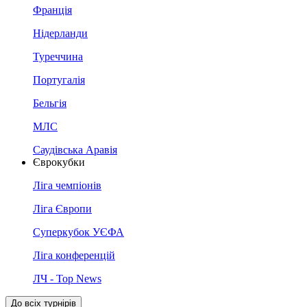
Франція
Нідерланди
Туреччина
Португалія
Бельгія
МЛС
Саудівська Аравія
Єврокубки
Ліга чемпіонів
Ліга Європи
Суперкубок УЄФА
Ліга конференцій
ЛЧ - Top News
До всіх турнірів