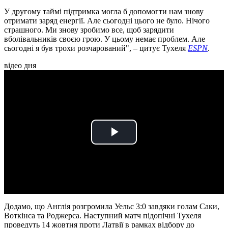
У другому таймі підтримка могла б допомогти нам знову
отримати заряд енергії. Але сьогодні цього не було. Нічого
страшного. Ми знову зробимо все, щоб зарядити
вболівальників своєю грою. У цьому немає проблем. Але
сьогодні я був трохи розчарований", – цитує Тухеля
ESPN
.
відео дня
Play
Video
Додамо, що Англія розгромила Уельс 3:0 завдяки голам Саки,
Воткінса та Роджерса. Наступний матч підопічні Тухеля
проведуть 14 жовтня проти Латвії в рамках відбору до