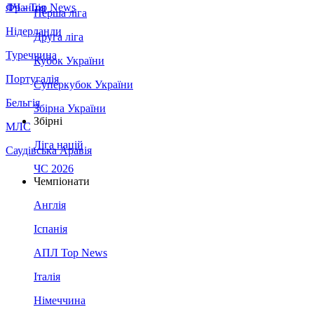
Франція
ЛЧ - Top News
Перша ліга
Нідерланди
Друга ліга
Туреччина
Кубок України
Португалія
Суперкубок України
Бельгія
Збірна України
Збірні
МЛС
Ліга націй
Саудівська Аравія
ЧС 2026
Чемпіонати
Англія
Іспанія
АПЛ Top News
Італія
Німеччина