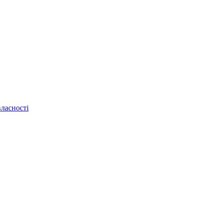
ласності