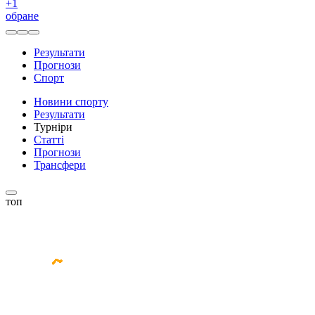
+
1
обране
Результати
Прогнози
Спорт
Новини спорту
Результати
Турніри
Статті
Прогнози
Трансфери
топ