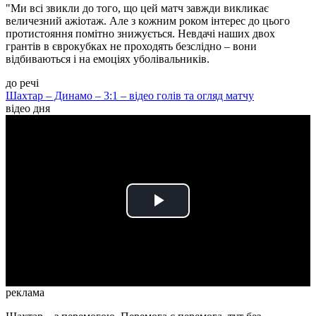
"Ми всі звикли до того, що цей матч завжди викликає
величезний ажіотаж. Але з кожним роком інтерес до цього
протистояння помітно знижується. Невдачі наших двох
грантів в єврокубках не проходять безслідно – вони
відбиваються і на емоціях уболівальників.
до речі
Шахтар – Динамо – 3:1 – відео голів та огляд матчу
відео дня
Play
Video
реклама