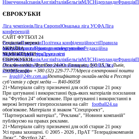
Німеччина
Іспанія
Англія
Італія
Бельгія
МЛС
Нідерланди
Франція
П
ЄВРОКУБКИ
Ліга чемпіонів
Ліга Європи
Юнацька ліга УЄФА
Ліга
конференцій
САЙТ ФУТБОЛ 24
Редакція
Соціальні мережі
Прогнози
Політика конфіденційності
Правила
сайту
facebook
УКРАЇНА
Контакти
x
youtube
Правила коментування
instagram
telegram
viber
Редакційна
політика
Україна
ЧЕМПІОНАТИ
Перша ліга
Структура власності
Друга ліга
Німеччина
ЄВРОКУБКИ
Іспанія
Англія
Італія
Бельгія
МЛС
Нідерланди
Франція
П
Ліга чемпіонів
Онлайн-медіа «Футбол 24»
Ліга Європи
Юнацька ліга УЄФА
пл. Галицька, буд. 15, м. Львів,
Ліга
конференцій
79008
Телефон +380 (32) 229-77-77
Адреса електронної пошти
—
legal@24tv.com.ua
Ідентифікатор онлайн-медіа в Реєстрі
суб’єктів у сфері медіа — R40-06058
21+
Матеріали сайту призначені для осіб старше 21 року
При цитуванні і використанні будь-яких матеріалів посилання
на "Футбол 24" обов'язкове. При цитуванні і використанні в
мережі Інтернет гіперпосилання на сайт
football24.ua
обов'язкове. Матеріали зі знаком "Спецпроект",
"Партнерський матеріал", "Реклама", "Новини компаній"
публікуємо на правах реклами.
21+
Матеріали сайту призначені для осіб старше 21 року
Усi права захищенi. © 2005 -
2026
, ПрАТ "Телерадіокомпанія
Люкс". "Футбол 24".