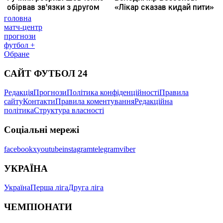
головна
матч-центр
прогнози
футбол +
Обране
САЙТ ФУТБОЛ 24
Редакція
Прогнози
Політика конфіденційності
Правила
сайту
Контакти
Правила коментування
Редакційна
політика
Структура власності
Соціальні мережі
facebook
x
youtube
instagram
telegram
viber
УКРАЇНА
Україна
Перша ліга
Друга ліга
ЧЕМПІОНАТИ