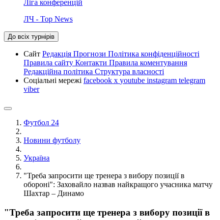
Ліга конференцій
ЛЧ - Top News
До всіх турнірів
Сайт
Редакція
Прогнози
Політика конфіденційності
Правила сайту
Контакти
Правила коментування
Редакційна політика
Структура власності
Соціальні мережі
facebook
x
youtube
instagram
telegram
viber
Футбол 24
Новини футболу
Україна
"Треба запросити ще тренера з вибору позиції в
обороні": Заховайло назвав найкращого учасника матчу
Шахтар – Динамо
"Треба запросити ще тренера з вибору позиції в