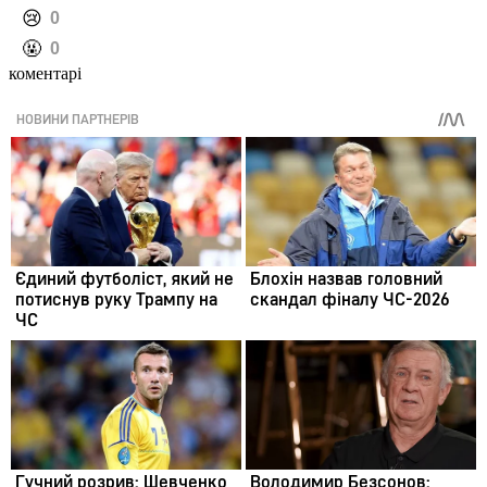
️😢
0
️🤬
0
коментарі