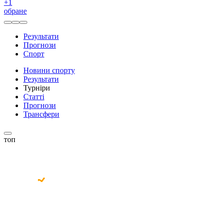
+
1
обране
Результати
Прогнози
Спорт
Новини спорту
Результати
Турніри
Статті
Прогнози
Трансфери
топ