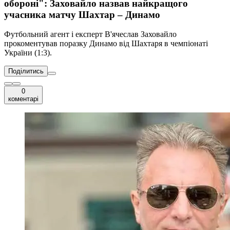
обороні": Заховайло назвав найкращого
учасника матчу Шахтар – Динамо
Футбольний агент і експерт В'ячеслав Заховайло
прокоментував поразку Динамо від Шахтаря в чемпіонаті
України (1:3).
Поділитись
0
коментарі