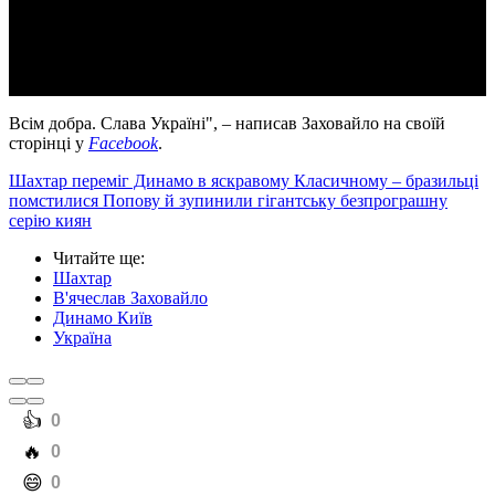
Video
Всім добра. Слава Україні", – написав Заховайло на своїй
сторінці у
Facebook
.
Шахтар переміг Динамо в яскравому Класичному – бразильці
помстилися Попову й зупинили гігантську безпрограшну
серію киян
Читайте ще
:
Шахтар
В'ячеслав Заховайло
Динамо Київ
Україна
️👍
0
️🔥
0
️😄
0