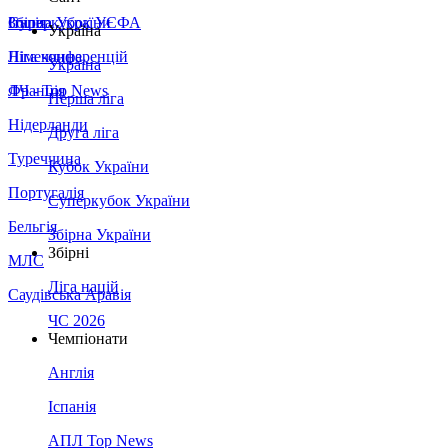
Збірна України
Італія
Суперкубок УЄФА
Україна
Німеччина
Ліга конференцій
Україна
Франція
ЛЧ - Top News
Перша ліга
Нідерланди
Друга ліга
Туреччина
Кубок України
Португалія
Суперкубок України
Бельгія
Збірна України
Збірні
МЛС
Ліга націй
Саудівська Аравія
ЧС 2026
Чемпіонати
Англія
Іспанія
АПЛ Top News