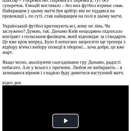
Шахтар – з перемогою. Перемога є перемога, тут без
суперечок. Емоцій вистачало – без них футбол втрачає смак.
Найкращим у цьому матчі був арбітр: він не піддався на
провокації і, по суті, став найкращим на полі в цьому матчі.
Український футбол критикують всі, кому не лінь. Чи
заслужено? Думаю, так. Динамо Київ нещодавно підписало
контракт з польським фахівцем, який відповідає за стандарти.
Це вже крок вперед. Було б непогано запросити ще тренера з
відбору м'яча і вибору позиції в обороні... хоча добре, це вже
жарт.
Якщо чесно, аналізуючи сьогоднішню гру Динамо, радості
небагато. Але у всього є причини. Любов не вибирають – я
залишаюся вірним і з надією буду дивитися наступний матч.
відео дня
Play