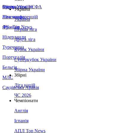
Збірна України
Італія
Суперкубок УЄФА
Україна
Німеччина
Ліга конференцій
Україна
Франція
ЛЧ - Top News
Перша ліга
Нідерланди
Друга ліга
Туреччина
Кубок України
Португалія
Суперкубок України
Бельгія
Збірна України
Збірні
МЛС
Ліга націй
Саудівська Аравія
ЧС 2026
Чемпіонати
Англія
Іспанія
АПЛ Top News