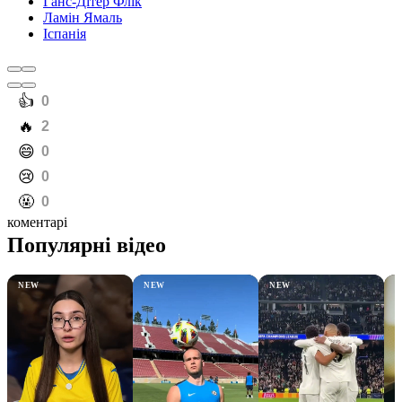
Ганс-Дітер Флік
Ламін Ямаль
Іспанія
️👍
0
️🔥
2
️😄
0
️😢
0
️🤬
0
коментарі