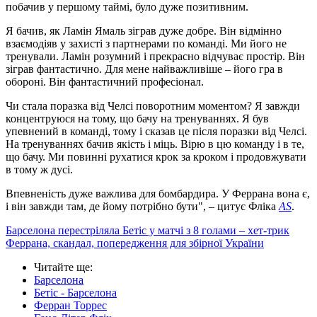
побачив у першому таймі, було дуже позитивним.
Я бачив, як Ламін Ямаль зіграв дуже добре. Він відмінно
взаємодіяв у захисті з партнерами по команді. Ми його не
тренували. Ламін розумний і прекрасно відчуває простір. Він
зіграв фантастично. Для мене найважливіше – його гра в
обороні. Він фантастичний професіонал.
Чи стала поразка від Челсі поворотним моментом? Я завжди
концентруюся на тому, що бачу на тренуваннях. Я був
упевнений в команді, тому і сказав це після поразки від Челсі.
На тренуваннях бачив якість і міць. Вірю в цю команду і в те,
що бачу. Ми повинні рухатися крок за кроком і продовжувати
в тому ж дусі.
Впевненість дуже важлива для бомбардира. У Феррана вона є,
і він завжди там, де йому потрібно бути", – цитує Фліка
AS
.
Барселона перестріляла Бетіс у матчі з 8 голами – хет-трик
Феррана, скандал, попередження для збірної України
Читайте ще
:
Барселона
Бетіс - Барселона
Ферран Торрес