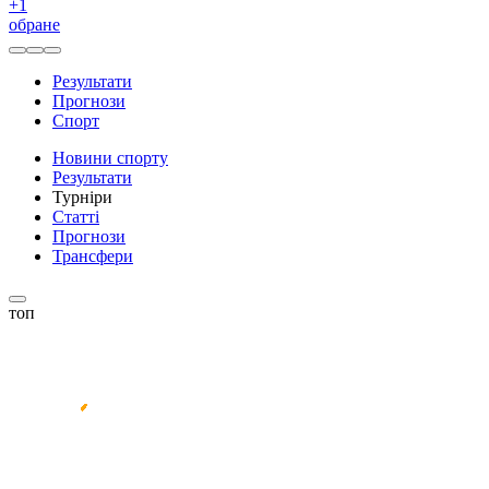
+
1
обране
Результати
Прогнози
Спорт
Новини спорту
Результати
Турніри
Статті
Прогнози
Трансфери
топ