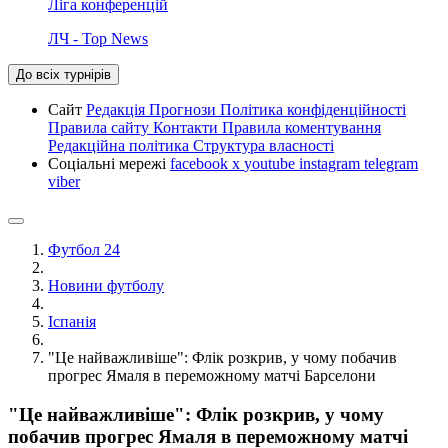
Ліга конференцій
ЛЧ - Top News
До всіх турнірів
Сайт
Редакція
Прогнози
Політика конфіденційності
Правила сайту
Контакти
Правила коментування
Редакційна політика
Структура власності
Соціальні мережі
facebook
x
youtube
instagram
telegram
viber
Футбол 24
Новини футболу
Іспанія
"Це найважливіше": Флік розкрив, у чому побачив
прогрес Ямаля в переможному матчі Барселони
"Це найважливіше": Флік розкрив, у чому
побачив прогрес Ямаля в переможному матчі