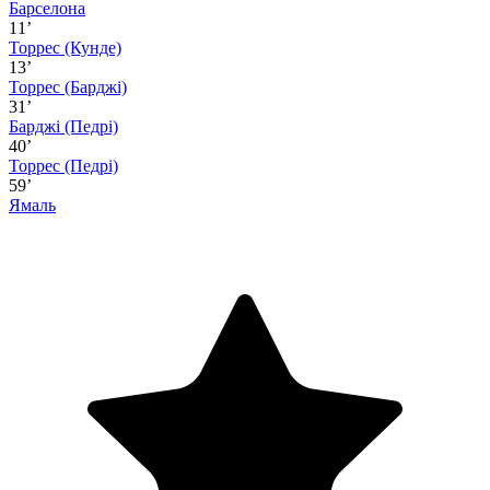
Барселона
11’
Торрес
(Кунде)
13’
Торрес
(Барджі)
31’
Барджі
(Педрі)
40’
Торрес
(Педрі)
59’
Ямаль