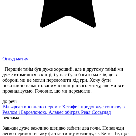
Огляд матчу
"Перший тайм був дуже хороший, але в другому таймі ми
дуже втомилися в кінці, і у нас було багато матчів, де в
обороні ми не могли переломити хід гри. Хочу бути
позитивно налаштованим в оцінці цього матчу, але ми все
проаналізуємо. Головне, що ми перемогли.
до речі
Вільяреал впевнено переміг Хетафе і продовжує гонитву за
Реалом і Барселоною, Алавес обіграв Реал Сосьєдад
реклама
Завжди дуже важливо швидко забити два голи. Не завжди
легко перемогти таку фантастичну команду, як Бетіс. Те, що я