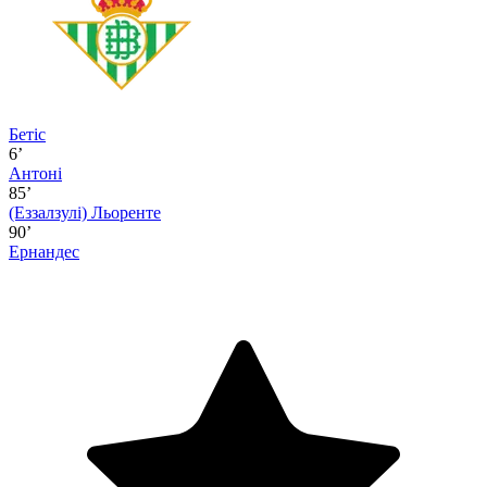
Бетіс
6’
Антоні
85’
(Еззалзулі)
Льоренте
90’
Ернандес