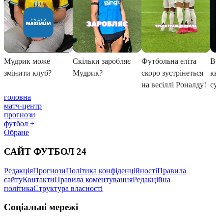
головна
матч-центр
прогнози
футбол +
Обране
САЙТ ФУТБОЛ 24
Редакція
Прогнози
Політика конфіденційності
Правила
сайту
Контакти
Правила коментування
Редакційна
політика
Структура власності
Соціальні мережі