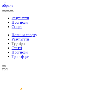
+
1
обране
Результати
Прогнози
Спорт
Новини спорту
Результати
Турніри
Статті
Прогнози
Трансфери
топ