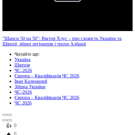
Play
Video
"Шанси 50 на 50": Віктор Хлус – про схожість України та
Швеції, збірні легіонерів і трохи Албанії
Читайте ще
:
Україна
Швеція
ЧС-2026
Європа – Кваліфікація ЧС 2026
Іван Калюжний
Збірна України
ЧС-2026
Європа – Кваліфікація ЧС 2026
ЧС 2026
️👍
0
️🔥
0