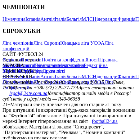
ЧЕМПІОНАТИ
Німеччина
Іспанія
Англія
Італія
Бельгія
МЛС
Нідерланди
Франція
П
ЄВРОКУБКИ
Ліга чемпіонів
Ліга Європи
Юнацька ліга УЄФА
Ліга
конференцій
САЙТ ФУТБОЛ 24
Редакція
Соціальні мережі
Прогнози
Політика конфіденційності
Правила
сайту
facebook
УКРАЇНА
Контакти
x
youtube
Правила коментування
instagram
telegram
viber
Редакційна
політика
Україна
ЧЕМПІОНАТИ
Перша ліга
Структура власності
Друга ліга
Німеччина
ЄВРОКУБКИ
Іспанія
Англія
Італія
Бельгія
МЛС
Нідерланди
Франція
П
Ліга чемпіонів
Онлайн-медіа «Футбол 24»
Ліга Європи
Юнацька ліга УЄФА
пл. Галицька, буд. 15, м. Львів,
Ліга
конференцій
79008
Телефон +380 (32) 229-77-77
Адреса електронної пошти
—
legal@24tv.com.ua
Ідентифікатор онлайн-медіа в Реєстрі
суб’єктів у сфері медіа — R40-06058
21+
Матеріали сайту призначені для осіб старше 21 року
При цитуванні і використанні будь-яких матеріалів посилання
на "Футбол 24" обов'язкове. При цитуванні і використанні в
мережі Інтернет гіперпосилання на сайт
football24.ua
обов'язкове. Матеріали зі знаком "Спецпроект",
"Партнерський матеріал", "Реклама", "Новини компаній"
публікуємо на правах реклами.