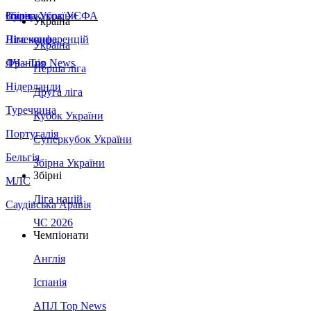
Збірна України
Італія
Суперкубок УЄФА
Україна
Німеччина
Ліга конференцій
Україна
Франція
ЛЧ - Top News
Перша ліга
Нідерланди
Друга ліга
Туреччина
Кубок України
Португалія
Суперкубок України
Бельгія
Збірна України
Збірні
МЛС
Ліга націй
Саудівська Аравія
ЧС 2026
Чемпіонати
Англія
Іспанія
АПЛ Top News