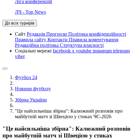
Ліга конференцій
ЛЧ - Top News
До всіх турнірів
Сайт
Редакція
Прогнози
Політика конфіденційності
Правила сайту
Контакти
Правила коментування
Редакційна політика
Структура власності
Соціальні мережі
facebook
x
youtube
instagram
telegram
viber
Футбол 24
Новини футболу
Збірна України
"Це найсильніша збірна": Калюжний розповів про
майбутній матч зі Швецією у стиках ЧС-2026
"Це найсильніша збірна": Калюжний розповів
про майбутній матч зі Швецією у стиках