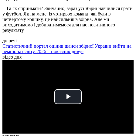
– Та як сприймати? Звичайно, зараз усі збірні навчилися грати
у футбол. Як на мене, із чотирьох команд, які були в
четвертому кошику, це найсильніша збірна. Але ми
виходитимемо і добиватимемося для нас позитивного
результату.
до речі
Статистичний портал оцінив шанси збірної України вийти на
чемпіонат світу-2026 – показник дивує
відео дня
Play
Video