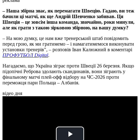
реклама
– Наша збірна знає, як перемагати Швецію. Гадаю, ви теж
бачили ці матчі, як ще Андрій Шевченко забивав. Ця
Швеція – це зовсім інша команда, звичайно, роки минули,
але як грати з такою зірковою збірною, на вашу думку?
– На мою думку, це нам вже тренерський штаб повідомить
перед грою, як ми гратимемо – і намагатимемося виконувати
установки тренерів", – розповів Іван Калюжний в коментарі
ПРОФУТБОЛ Digital
.
Нагадаємо, що Україна зіграє проти Швеції 26 березня. Якщо
підопічні Реброва здолають скандинавів, вони зіграють у
фінальному матчі плей-офф відбору на ЧС-2026 проти
переможця пари Польща – Албанія.
відео дня