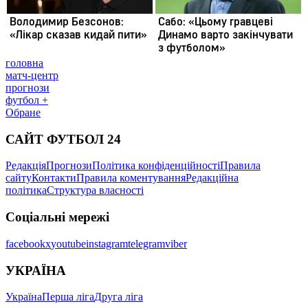
головна
матч-центр
прогнози
футбол +
Обране
САЙТ ФУТБОЛ 24
Редакція
Прогнози
Політика конфіденційності
Правила
сайту
Контакти
Правила коментування
Редакційна
політика
Структура власності
Соціальні мережі
facebook
x
youtube
instagram
telegram
viber
УКРАЇНА
Україна
Перша ліга
Друга ліга