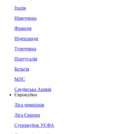
Італія
Німеччина
Франція
Нідерланди
Туреччина
Португалія
Бельгія
МЛС
Саудівська Аравія
Єврокубки
Ліга чемпіонів
Ліга Європи
Суперкубок УЄФА