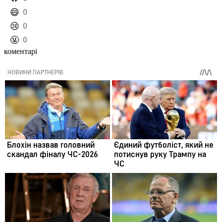
️😄
0
️😢
0
️🤬
0
коментарі