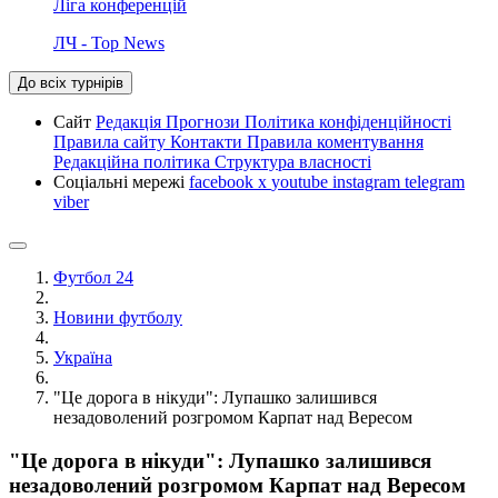
Ліга конференцій
ЛЧ - Top News
До всіх турнірів
Сайт
Редакція
Прогнози
Політика конфіденційності
Правила сайту
Контакти
Правила коментування
Редакційна політика
Структура власності
Соціальні мережі
facebook
x
youtube
instagram
telegram
viber
Футбол 24
Новини футболу
Україна
"Це дорога в нікуди": Лупашко залишився
незадоволений розгромом Карпат над Вересом
"Це дорога в нікуди": Лупашко залишився
незадоволений розгромом Карпат над Вересом