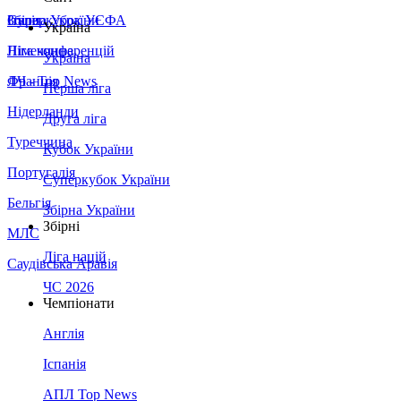
Збірна України
Італія
Суперкубок УЄФА
Україна
Німеччина
Ліга конференцій
Україна
Франція
ЛЧ - Top News
Перша ліга
Нідерланди
Друга ліга
Туреччина
Кубок України
Португалія
Суперкубок України
Бельгія
Збірна України
Збірні
МЛС
Ліга націй
Саудівська Аравія
ЧС 2026
Чемпіонати
Англія
Іспанія
АПЛ Top News