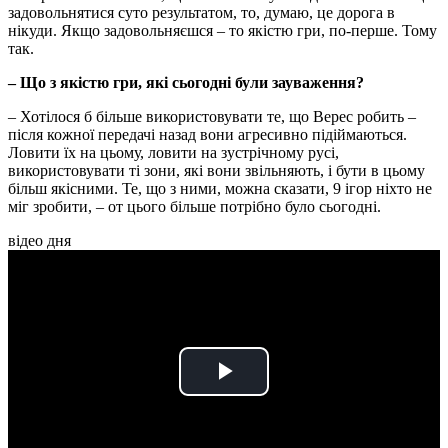
задовольнятися суто результатом, то, думаю, це дорога в
нікуди. Якщо задовольняєшся – то якістю гри, по-перше. Тому
так.
– Що з якістю гри, які сьогодні були зауваження?
– Хотілося б більше використовувати те, що Верес робить –
після кожної передачі назад вони агресивно підіймаються.
Ловити їх на цьому, ловити на зустрічному русі,
використовувати ті зони, які вони звільняють, і бути в цьому
більш якісними. Те, що з ними, можна сказати, 9 ігор ніхто не
міг зробити, – от цього більше потрібно було сьогодні.
відео дня
Play
Video