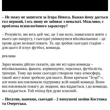
– Не можу не запитати за Ігора Невеса. Важко йому дається
гол перший, і ось знову не забиває з пенальті. Можливо, є
проблема психологічного характеру?
– Розумієте, ми весь цей час, це 1-ше коло, намагалися зняти з
нього цю напругу, і сьогодні увімкнулися вболівальники – це
прояв дуже великої поваги. Те, що зробив сьогодні стадіон –
для цього й існує футбол, команда.
реклама
Зараз можна дійсно сказати, що ми всі одна команда –
вболівальники, фанати, керівництво, персонал, футболісти,
тренери. Тому що вони сьогодні створили таку атмосферу,
такий жест вони зробили для нього. Вони кричали "Ігор!"»,
але вони висловлювали підтримку всій нашій команді. Вони
висловлювали повагу до людини, яка віддається, і до команди,
яка віддається. Той епізод був дуже класний.
– Негатив, напевно, сьогодні – 2 вимушені заміни Костенка
та Очеретька.