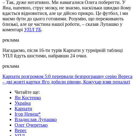
– Так, дуже негативно. Ми намагалися Олега поберегти. У
Яна, напевно, струс мозку, не знаємо, наскільки швидко йому
вдасться відновитися, але це дійсно прикро. Це футбол, і ми
маємо бути до цього готовими. Розумію, що переживають
близькі, але це частина нашої роботи, – сказав Лупашко у
коментарі
УПЛ ТБ
.
реклама
Нагадаємо, після 16-ти турів Карпати у турнірній таблиці
УПЛ йдуть шостими, набравши 24 очки.
реклама
Карпати розгромом 5:0 перервали безпрограшну серію Вереса
– дві жовті картки Яго добили рівнян, Кожухар взяв пенальті
Читайте ще
:
Ян Костенко
Україна
Карпати
Ігор Невеш*
Владислав Лупашко
Олег Очеретько
Верес
УПЛ