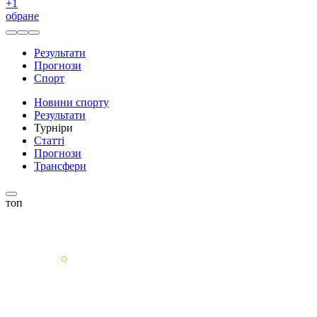
+
1
обране
Результати
Прогнози
Спорт
Новини спорту
Результати
Турніри
Статті
Прогнози
Трансфери
топ