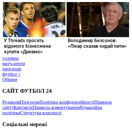
головна
матч-центр
прогнози
футбол +
Обране
САЙТ ФУТБОЛ 24
Редакція
Прогнози
Політика конфіденційності
Правила
сайту
Контакти
Правила коментування
Редакційна
політика
Структура власності
Соціальні мережі