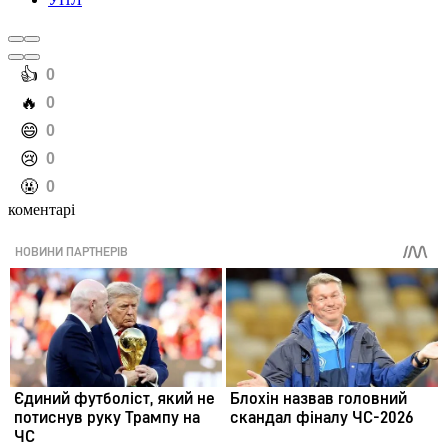
️👍
0
️🔥
0
️😄
0
️😢
0
️🤬
0
коментарі