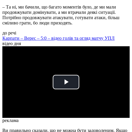
– Та ні, ми бачили, що багато моментів було, де ми мали
продовжувати домінувати, а ми втрачали деякі ситуації.
Потрібно продовжувати атакувати, готувати атаки, більш
сміливо грати, бо люди приходять.
до речі
Карпати – Верес – 5:0 – відео голів та огляд матчу УПЛ
відео дня
Play
Video
реклама
Ви правильно сказали, що не можна бути задоволеним. Якщо