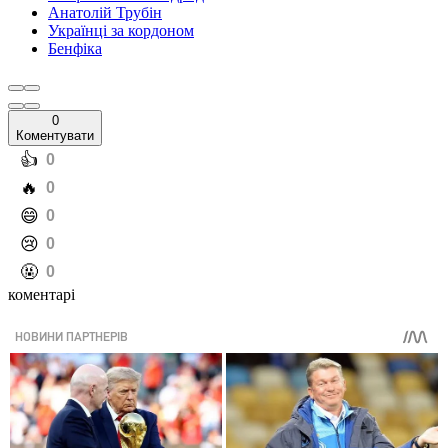
Анатолій Трубін
Українці за кордоном
Бенфіка
0
Коментувати
️👍
0
️🔥
0
️😄
0
️😢
0
️🤬
0
коментарі