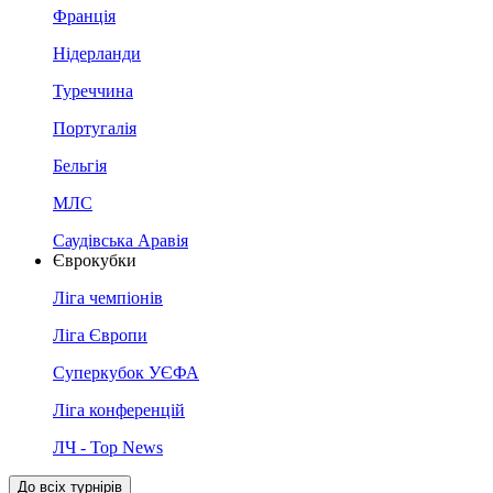
Франція
Нідерланди
Туреччина
Португалія
Бельгія
МЛС
Саудівська Аравія
Єврокубки
Ліга чемпіонів
Ліга Європи
Суперкубок УЄФА
Ліга конференцій
ЛЧ - Top News
До всіх турнірів