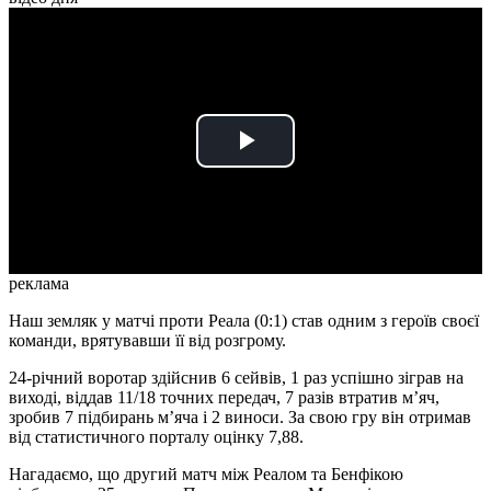
Play
Video
реклама
Наш земляк у матчі проти Реала (0:1) став одним з героїв своєї
команди, врятувавши її від розгрому.
24-річний воротар здійснив 6 сейвів, 1 раз успішно зіграв на
виході, віддав 11/18 точних передач, 7 разів втратив мʼяч,
зробив 7 підбирань мʼяча і 2 виноси. За свою гру він отримав
від статистичного порталу оцінку 7,88.
Нагадаємо, що другий матч між Реалом та Бенфікою