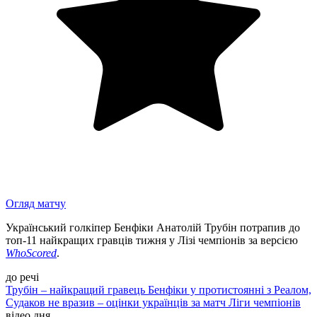
Огляд матчу
Український голкіпер Бенфіки Анатолій Трубін потрапив до
топ-11 найкращих гравців тижня у Лізі чемпіонів за версією
WhoScored
.
до речі
Трубін – найкращий гравець Бенфіки у протистоянні з Реалом,
Судаков не вразив – оцінки українців за матч Ліги чемпіонів
відео дня