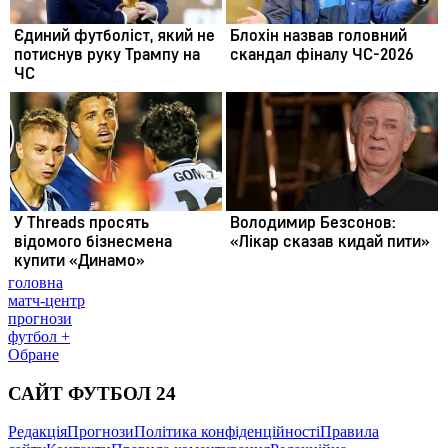
головна
матч-центр
прогнози
футбол +
Обране
САЙТ ФУТБОЛ 24
Редакція
Прогнози
Політика конфіденційності
Правила