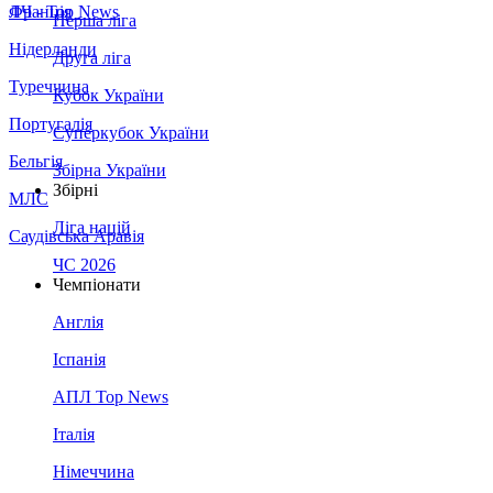
Франція
ЛЧ - Top News
Перша ліга
Нідерланди
Друга ліга
Туреччина
Кубок України
Португалія
Суперкубок України
Бельгія
Збірна України
Збірні
МЛС
Ліга націй
Саудівська Аравія
ЧС 2026
Чемпіонати
Англія
Іспанія
АПЛ Top News
Італія
Німеччина