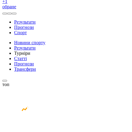
+
1
обране
Результати
Прогнози
Спорт
Новини спорту
Результати
Турніри
Статті
Прогнози
Трансфери
топ