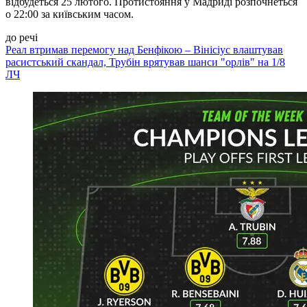
відбудеться 25 лютого. Протистояння у Мадриді розпочнеться
о 22:00 за київським часом.
до речі
Реал втримав перемогу над Бенфікою – Вінісіус влаштував
расистський скандал, Трубін врятував шанси "орлів" на 1/8
ЛЧ