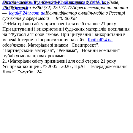
Ліга чемпіонів
Онлайн-медіа «Футбол 24»
Ліга Європи
Юнацька ліга УЄФА
пл. Галицька, буд. 15, м. Львів,
Ліга
конференцій
79008
Телефон +380 (32) 229-77-77
Адреса електронної пошти
—
legal@24tv.com.ua
Ідентифікатор онлайн-медіа в Реєстрі
суб’єктів у сфері медіа — R40-06058
21+
Матеріали сайту призначені для осіб старше 21 року
При цитуванні і використанні будь-яких матеріалів посилання
на "Футбол 24" обов'язкове. При цитуванні і використанні в
мережі Інтернет гіперпосилання на сайт
football24.ua
обов'язкове. Матеріали зі знаком "Спецпроект",
"Партнерський матеріал", "Реклама", "Новини компаній"
публікуємо на правах реклами.
21+
Матеріали сайту призначені для осіб старше 21 року
Усi права захищенi. © 2005 -
2026
, ПрАТ "Телерадіокомпанія
Люкс". "Футбол 24".