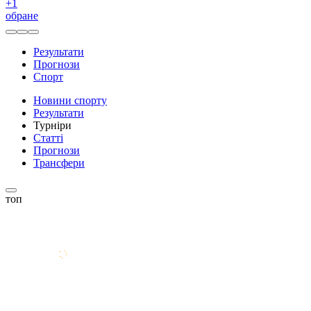
+
1
обране
Результати
Прогнози
Спорт
Новини спорту
Результати
Турніри
Статті
Прогнози
Трансфери
топ