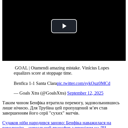
Play
Video
️ GOAL | Otamendi amazing mistake. Vinícius Lopes
equalizes score at stoppage time.
Benfica 1-1 Santa Clara
pic.twitter.com/sykOuz0MCd
— Goals Xtra (@GoalsXtra)
September 12, 2025
Таким чином Бенфіка втратила перемогу, задовольнившись
лише нічиєю. Для Трубіна цей пропущений м’яч став
завершенням його серії "сухих" матчів.
Судаков ніби народився заново: Бенфіка наважилася на
революцію – нереальний трансфер з прицілом на ЛЧ