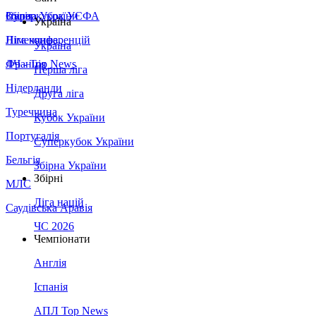
Збірна України
Італія
Суперкубок УЄФА
Україна
Німеччина
Ліга конференцій
Україна
Франція
ЛЧ - Top News
Перша ліга
Нідерланди
Друга ліга
Туреччина
Кубок України
Португалія
Суперкубок України
Бельгія
Збірна України
Збірні
МЛС
Ліга націй
Саудівська Аравія
ЧС 2026
Чемпіонати
Англія
Іспанія
АПЛ Top News