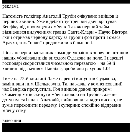
реклама
Натомість голкіпер Анатолій Трубін очікувано вийшов із
перших хвилин. Уже в дебюті зустрічі він двічі врятував
Бенфіку від пропущених м’ячів. Також перший тайм
відзначився вилученням гравця Санта-Клари – Пауло Віктора,
який отримав червону картку за грубий фол проти Томаса
Араухо, тож "орли" продовжили в більшості.
Після перерви наставник команди українців знову не потішив
наших уболівальників виходом Судакова на поле. І нарешті
господарі скористалися чисельною перевагою – на 59-й
хвилині відзначився Павлідіс, зробивши рахунок 1:0!
І вже на 72-й хвилині Лаже нарешті випустив Судакова,
замінивши ним Шельдерупа. Та, на жаль, у компенсований
час Бенфіка пропустила. Гол вийшов доволі прикрим:
Отаменді хотів скинути м’яч головою на Трубіна, але не
дотягнувся і впав. Анатолій, вийшовши занадто високо, не
зумів перехопити передачу, і суперник спокійно відправив
м’яч у сітку.
відео дня