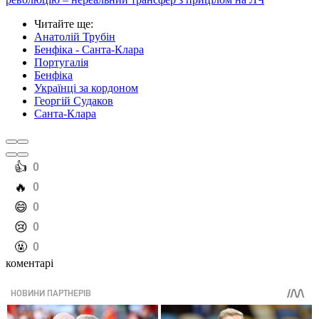
Читайте ще
:
Анатолій Трубін
Бенфіка - Санта-Клара
Португалія
Бенфіка
Українці за кордоном
Георгій Судаков
Санта-Клара
️👍
0
️🔥
0
️😄
0
️😢
0
️🤬
0
коментарі