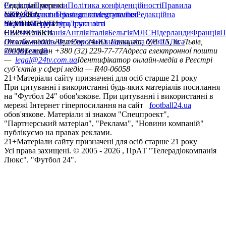
Редакція
Соціальні мережі
Прогнози
Політика конфіденційності
Правила
сайту
facebook
УКРАЇНА
Контакти
x
youtube
Правила коментування
instagram
telegram
viber
Редакційна
політика
Україна
ЧЕМПІОНАТИ
Перша ліга
Структура власності
Друга ліга
Німеччина
ЄВРОКУБКИ
Іспанія
Англія
Італія
Бельгія
МЛС
Нідерланди
Франція
П
Ліга чемпіонів
Онлайн-медіа «Футбол 24»
Ліга Європи
Юнацька ліга УЄФА
пл. Галицька, буд. 15, м. Львів,
Ліга
конференцій
79008
Телефон +380 (32) 229-77-77
Адреса електронної пошти
—
legal@24tv.com.ua
Ідентифікатор онлайн-медіа в Реєстрі
суб’єктів у сфері медіа — R40-06058
21+
Матеріали сайту призначені для осіб старше 21 року
При цитуванні і використанні будь-яких матеріалів посилання
на "Футбол 24" обов'язкове. При цитуванні і використанні в
мережі Інтернет гіперпосилання на сайт
football24.ua
обов'язкове. Матеріали зі знаком "Спецпроект",
"Партнерський матеріал", "Реклама", "Новини компаній"
публікуємо на правах реклами.
21+
Матеріали сайту призначені для осіб старше 21 року
Усi права захищенi. © 2005 -
2026
, ПрАТ "Телерадіокомпанія
Люкс". "Футбол 24".