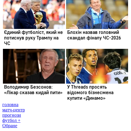
головна
матч-центр
прогнози
футбол +
Обране