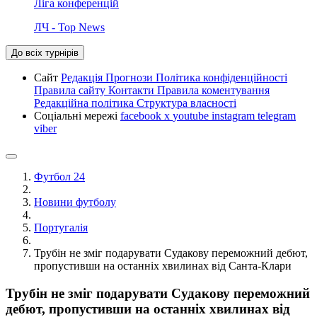
Ліга конференцій
ЛЧ - Top News
До всіх турнірів
Сайт
Редакція
Прогнози
Політика конфіденційності
Правила сайту
Контакти
Правила коментування
Редакційна політика
Структура власності
Соціальні мережі
facebook
x
youtube
instagram
telegram
viber
Футбол 24
Новини футболу
Португалія
Трубін не зміг подарувати Судакову переможний дебют,
пропустивши на останніх хвилинах від Санта-Клари
Трубін не зміг подарувати Судакову переможний
дебют, пропустивши на останніх хвилинах від