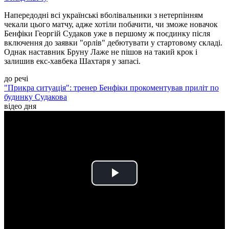
Напередодні всі українські вболівальники з нетерпінням
чекали цього матчу, адже хотіли побачити, чи зможе новачок
Бенфіки Георгій Судаков уже в першому ж поєдинку після
включення до заявки "орлів" дебютувати у стартовому складі.
Однак наставник Бруну Лаже не пішов на такий крок і
залишив екс-хавбека Шахтаря у запасі.
до речі
"Прикра ситуація": тренер Бенфіки прокоментував приліт по
будинку Судакова
відео дня
Play
Video