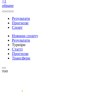
+
1
обране
Результати
Прогнози
Спорт
Новини спорту
Результати
Турніри
Статті
Прогнози
Трансфери
топ