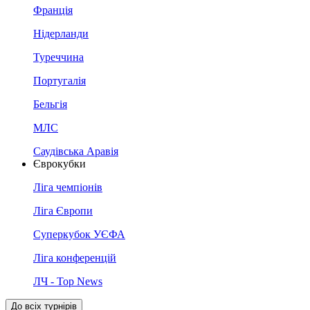
Франція
Нідерланди
Туреччина
Португалія
Бельгія
МЛС
Саудівська Аравія
Єврокубки
Ліга чемпіонів
Ліга Європи
Суперкубок УЄФА
Ліга конференцій
ЛЧ - Top News
До всіх турнірів