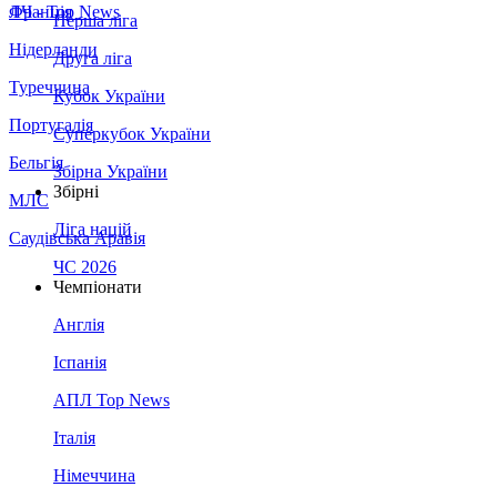
Франція
ЛЧ - Top News
Перша ліга
Нідерланди
Друга ліга
Туреччина
Кубок України
Португалія
Суперкубок України
Бельгія
Збірна України
Збірні
МЛС
Ліга націй
Саудівська Аравія
ЧС 2026
Чемпіонати
Англія
Іспанія
АПЛ Top News
Італія
Німеччина