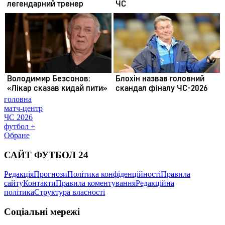
головна
матч-центр
ЧС 2026
футбол +
Обране
САЙТ ФУТБОЛ 24
Редакція
Прогнози
Політика конфіденційності
Правила
сайту
Контакти
Правила коментування
Редакційна
політика
Структура власності
Соціальні мережі