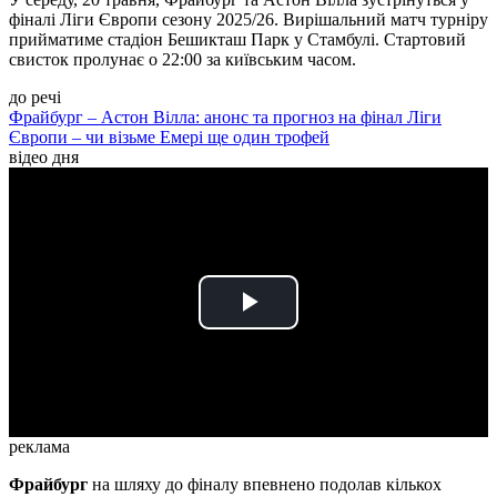
фіналі Ліги Європи сезону 2025/26. Вирішальний матч турніру
прийматиме стадіон Бешикташ Парк у Стамбулі. Стартовий
свисток пролунає о 22:00 за київським часом.
до речі
Фрайбург – Астон Вілла: анонс та прогноз на фінал Ліги
Європи – чи візьме Емері ще один трофей
відео дня
Play
Video
реклама
Фрайбург
на шляху до фіналу впевнено подолав кількох