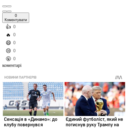
0
Коментувати
️👍
0
️🔥
0
️😄
0
️😢
0
️🤬
0
коментарі