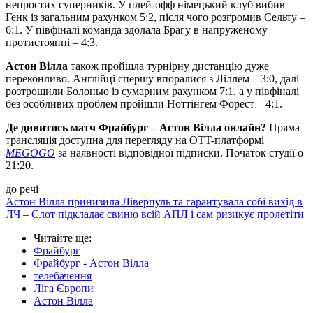
непростих суперників. У плей-офф німецький клуб вибив
Генк із загальним рахунком 5:2, після чого розгромив Сельту –
6:1. У півфіналі команда здолала Брагу в напруженому
протистоянні – 4:3.
Астон Вілла
також пройшла турнірну дистанцію дуже
переконливо. Англійці спершу впоралися з Ліллем – 3:0, далі
розтрощили Болонью із сумарним рахунком 7:1, а у півфіналі
без особливих проблем пройшли Ноттінгем Форест – 4:1.
Де дивитись матч Фрайбург – Астон Вілла онлайн?
Пряма
трансляція доступна для перегляду на OTT-платформі
MEGOGO
за наявності відповідної підписки. Початок студії о
21:20.
до речі
Астон Вілла принизила Ліверпуль та гарантувала собі вихід в
ЛЧ – Слот підкладає свиню всій АПЛ і сам ризикує пролетіти
Читайте ще
:
Фрайбург
Фрайбург - Астон Вілла
телебачення
Ліга Європи
Астон Вілла