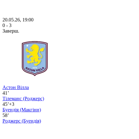
20.05.26, 19:00
0 - 3
Заверш.
Астон Вілла
41’
Тілеманс
(Роджерс)
45’+3
Буендія
(Макгінн)
58’
Роджерс
(Буендія)