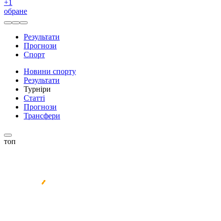
+
1
обране
Результати
Прогнози
Спорт
Новини спорту
Результати
Турніри
Статті
Прогнози
Трансфери
топ